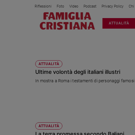
Riflessioni
Foto
Video
Podcast
Privacy Policy
Chi
Attualità
ATTUALITÀ
Italia
Cronaca
Politica
GARIBALDI
Mondo
Economia
ATTUALITÀ
Ultime volontà degli italiani illustri
Legalità
e
In mostra a Roma i testamenti di personaggi famosi dell
giustizia
Sport
Interviste
Papa
Papa
ATTUALITÀ
La terra promessa secondo Baliani