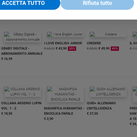
ACCETTA TUTTO
Rifiuta tutto
I LOVE ENGLISH JUNIOR
CREDERE
IL G
GBABY DIGITALE -
€ 69,00
€ 43,90
€ 98,80
€ 49,90
€ 11
35%
49%
ABBONAMENTO ANNUALE
€ 16,99
COLLANA ARSENIO LUPIN
QUID+ ALLENIAMO
VOL. 1 - 2
MAGNIFICA HUMANITAS -
L'INTELLIGENZA
PRE
€ 18,50
ENCICLICA PAPALE
€ 27,50
SANT
€ 2,90
A 10
€ 24