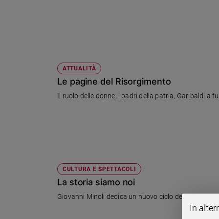
Ambiente
e
Creato
Volontariato
Diritti
Aziende
ATTUALITÀ
di
Le pagine del Risorgimento
valore
Il ruolo delle donne, i padri della patria, Garibaldi a f
Caso
della
settimana
Migranti
Diversità
e
inclusione
CULTURA E SPETTACOLI
Costume
La storia siamo noi
Giovanni Minoli dedica un nuovo ciclo del suo program
Cultura
In alter
e
spettacoli