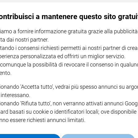
ontribuisci a mantenere questo sito gratui
iamo a fornire informazione gratuita grazie alla pubblicità
ta dai nostri partner.
tando i consensi richiesti permetti ai nostri partner di crea
La “Brigata Garibaldi” promuove insieme all’Unicef Italia un progetto di 
perienza personalizzata ed offrirti un miglior servizio.
 comunque la possibilità di revocare il consenso in qualu
nto.
ionando 'Accetta tutto', vedrai più spesso annunci su arg
i interessano.
ionando 'Rifiuta tutto', non verranno attivati annunci Goog
ard basati su cookie o identificatori locali; ove disponibile
va a Trapani.
nno essere richiesti annunci limitati.