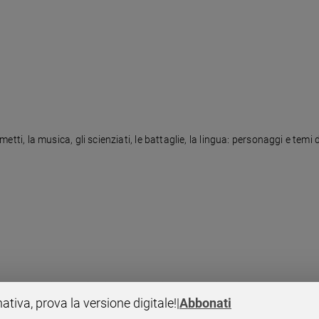
umetti, la musica, gli scienziati, le battaglie, la lingua: personaggi e temi 
ma all'Unità d'Italia: si parte con Giuseppe Garibaldi
nativa, prova la versione digitale!
|
Abbonati