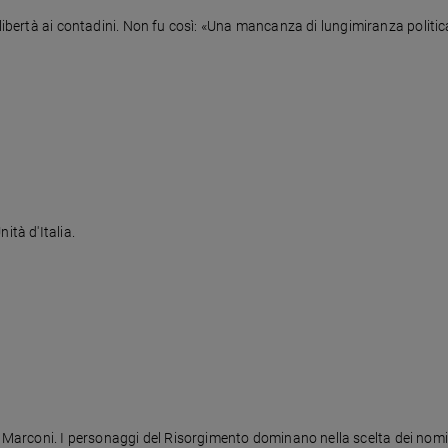
 libertà ai contadini. Non fu così: «Una mancanza di lungimiranza politi
ità d'Italia.
rconi. I personaggi del Risorgimento dominano nella scelta dei nomi d