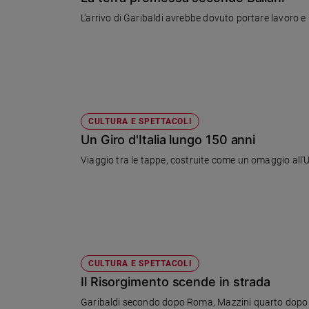
Chiesa
L'arrivo di Garibaldi avrebbe dovuto portare lavoro e
Chiesa
Fede
e
spiritualità
Santi
Devozione
CULTURA E SPETTACOLI
e
Un Giro d'Italia lungo 150 anni
fede
Viaggio tra le tappe, costruite come un omaggio all'Un
Parola
del
giorno
Santo
del
giorno
CULTURA E SPETTACOLI
Società
Il Risorgimento scende in strada
e
valori
Garibaldi secondo dopo Roma, Mazzini quarto dopo Ma