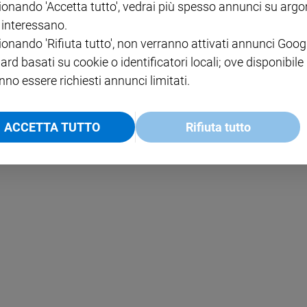
ionando 'Accetta tutto', vedrai più spesso annunci su arg
i interessano.
NOTE LEGALI
ionando 'Rifiuta tutto', non verranno attivati annunci Goog
PAOLO
PRIVACY POLICY
ard basati su cookie o identificatori locali; ove disponibile
nno essere richiesti annunci limitati.
INFORMATIVA WHISTLEBL
SOCIAL
ACCETTA TUTTO
Rifiuta tutto