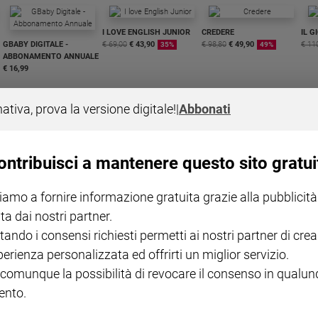
I LOVE ENGLISH JUNIOR
CREDERE
IL G
GBABY DIGITALE -
€ 69,00
€ 43,90
€ 98,80
€ 49,90
€ 11
35%
49%
ABBONAMENTO ANNUALE
€ 16,99
nativa, prova la versione digitale!
|
Abbonati
ontribuisci a mantenere questo sito gratui
COLLANA ARSENIO LUPIN
QUID+ ALLENIAMO
VOL. 1 - 2
MAGNIFICA HUMANITAS -
L'INTELLIGENZA
PRE
iamo a fornire informazione gratuita grazie alla pubblicità
€ 18,50
ENCICLICA PAPALE
€ 27,50
SANT
€ 2,90
A 10
ta dai nostri partner.
€ 24
tando i consensi richiesti permetti ai nostri partner di crea
perienza personalizzata ed offrirti un miglior servizio.
 comunque la possibilità di revocare il consenso in qualu
nto.