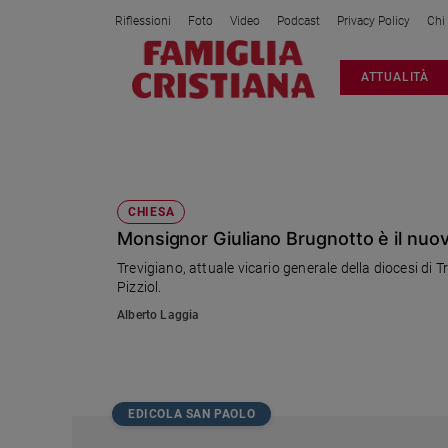
Riflessioni
Foto
Video
Podcast
Privacy Policy
Chi
Attualità
ATTUALITÀ
Italia
Cronaca
Politica
GIULIANO BRUGNOTTO
Mondo
Economia
CHIESA
Monsignor Giuliano Brugnotto è il nuo
Legalità
e
Trevigiano, attuale vicario generale della diocesi di
giustizia
Pizziol.
Sport
Alberto Laggia
Interviste
Papa
Papa
EDICOLA SAN PAOLO