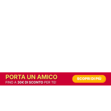
In alternativa, prova la versione digitale!
|
Abbonati
Contribuisci a mantenere questo sito gratuito
Riusciamo a fornire informazione gratuita grazie alla pubblicità erogata dai nostri
partner.
Accettando i consensi richiesti permetti ai nostri partner di creare un'esperienza