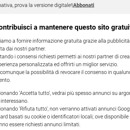
nativa, prova la versione digitale!
|
Abbonati
onisoli e Faranda relatori nella loro scuola: scelta inopportuna,
alunque.
ontribuisci a mantenere questo sito gratui
iamo a fornire informazione gratuita grazie alla pubblicità
ta dai nostri partner.
tando i consensi richiesti permetti ai nostri partner di crea
perienza personalizzata ed offrirti un miglior servizio.
I LOVE ENGLISH JUNIOR
CREDERE
IL G
GBABY DIGITALE -
€ 69,00
€ 43,90
€ 98,80
€ 49,90
€ 11
35%
49%
 comunque la possibilità di revocare il consenso in qualu
ABBONAMENTO ANNUALE
€ 16,99
nto.
ionando 'Accetta tutto', vedrai più spesso annunci su arg
i interessano.
ionando 'Rifiuta tutto', non verranno attivati annunci Goog
ard basati su cookie o identificatori locali; ove disponibile
COLLANA ARSENIO LUPIN
QUID+ ALLENIAMO
nno essere richiesti annunci limitati.
VOL. 1 - 2
MAGNIFICA HUMANITAS -
L'INTELLIGENZA
PRE