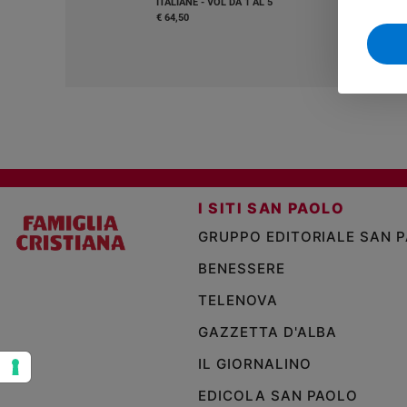
ITALIANE - VOL DA 1 AL 5
€ 64,50
Sanremo
2026
Cinema,
Tv
e
streaming
Libri
Musica
Arte
I SITI SAN PAOLO
GRUPPO EDITORIALE SAN 
Famiglia
ed
educazione
BENESSERE
Genitori
TELENOVA
e
GAZZETTA D'ALBA
figli
Nonni
IL GIORNALINO
Coppia
EDICOLA SAN PAOLO
Scuola