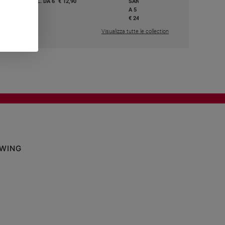
I E BEATI - VOL. DA 6
€ 12,90
SANTI E BEATI - VOL. DA 1
A 5
,50
€ 24,50
Visualizza tutte le collection
OWING