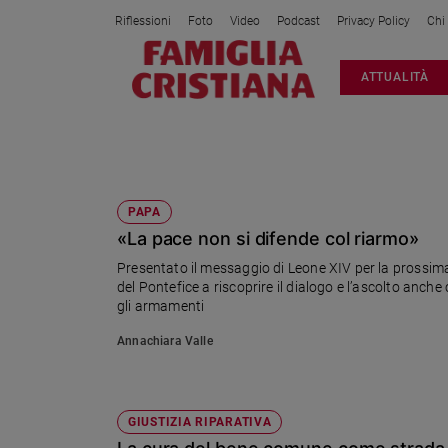
Riflessioni
Foto
Video
Podcast
Privacy Policy
Chi
Attualità
ATTUALITÀ
Italia
Cronaca
Politica
GIUSTIZIA RIPARATIVA
Mondo
Economia
PAPA
«La pace non si difende col riarmo»
Legalità
e
Presentato il messaggio di Leone XIV per la prossima
giustizia
del Pontefice a riscoprire il dialogo e l’ascolto anche 
Sport
gli armamenti
Interviste
Annachiara Valle
Papa
Papa
GIUSTIZIA RIPARATIVA