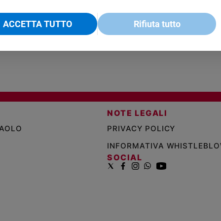
€ 18,50
ENCICLICA PAPALE
€ 27,50
SANT
€ 2,90
A 10
€ 24
ACCETTA TUTTO
Rifiuta tutto
NOTE LEGALI
PAOLO
PRIVACY POLICY
INFORMATIVA WHISTLEBL
SOCIAL