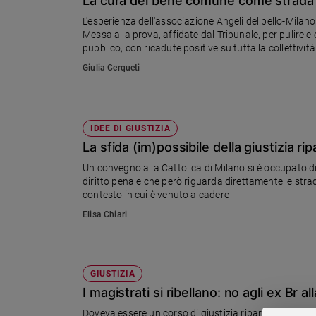
La cura del bene comune come strada per
Chiesa
L'esperienza dell'associazione Angeli del bello-Milan
Chiesa
Messa alla prova, affidate dal Tribunale, per pulire e 
pubblico, con ricadute positive su tutta la collettività
Fede
e
Giulia Cerqueti
spiritualità
Santi
Devozione
IDEE DI GIUSTIZIA
e
La sfida (im)possibile della giustizia rip
fede
Un convegno alla Cattolica di Milano si è occupato di
Parola
diritto penale che però riguarda direttamente le strad
del
contesto in cui è venuto a cadere
giorno
Elisa Chiari
Santo
del
giorno
GIUSTIZIA
Società
e
I magistrati si ribellano: no agli ex Br a
valori
Doveva essere un corso di giustizia riparativa, con 