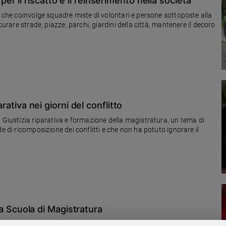
 il riscatto e il reinserimento nella società
o che coinvolge squadre miste di volontari e persone sottoposte alla
curare strade, piazze, parchi, giardini della città, mantenere il decoro
arativa nei giorni del conflitto
 Giustizia riparativa e formazione della magistratura, un tema di
e di ricomposizione dei conflitti e che non ha potuto ignorare il
lla Scuola di Magistratura
insieme al tavolo vittime e aggressori, ma un movimento d'opinione