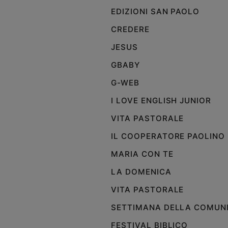
e
EDIZIONI SAN PAOLO
giovani
CREDERE
Adolescenza
JESUS
Bioetica
GBABY
G-WEB
Vai
I LOVE ENGLISH JUNIOR
VITA PASTORALE
Riflessioni
IL COOPERATORE PAOLINO
Foto
MARIA CON TE
LA DOMENICA
Video
VITA PASTORALE
Podcast
SETTIMANA DELLA COMUN
FESTIVAL BIBLICO
Privacy