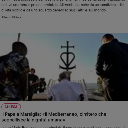
Ambiente
coltivò una vera e propria amicizia. Alimentata anche da un condiviso stile
e
di vita sobrio e da uno sguardo generoso sugli altri e sul mondo
Creato
Alberto Chiara
Volontariato
Diritti
Aziende
di
valore
Caso
della
settimana
Migranti
Diversità
e
inclusione
Costume
CHIESA
Il Papa a Marsiglia: «Il Mediterraneo, cimitero che
Cultura
seppellisce la dignità umana»
e
spettacoli
Jorge Mario Bergoglio ha cominciato il suo viaggio esortando a scegliere di