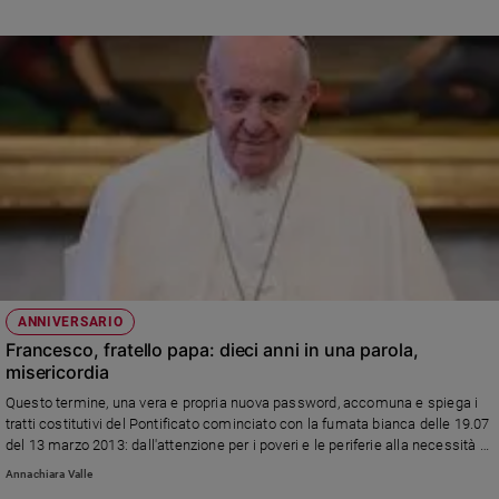
Loreto e quella di Aparecida: le effigi mariane verso cui Bergoglio ha
maggior slancio
ANNIVERSARIO
Francesco, fratello papa: dieci anni in una parola,
misericordia
Questo termine, una vera e propria nuova password, accomuna e spiega i
tratti costitutivi del Pontificato cominciato con la fumata bianca delle 19.07
del 13 marzo 2013: dall'attenzione per i poveri e le periferie alla necessità di
perdono in grado di porre fine alle guerre
Annachiara Valle