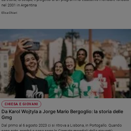
e
nel 2001 in Argentina
giovani
Elisa Chiari
Adolescenza
Bioetica
Vai
Riflessioni
Foto
Video
CHIESA E GIOVANI
Da Karol Wojtyla a Jorge Mario Bergoglio: la storia delle
Podcast
Gmg
Dal primo al 6 agosto 2023 ci si ritrova a Lisbona, in Portogallo. Quando
Privacy
sono nate, perché e cosa sono le Giornate mondiali della gioventù.