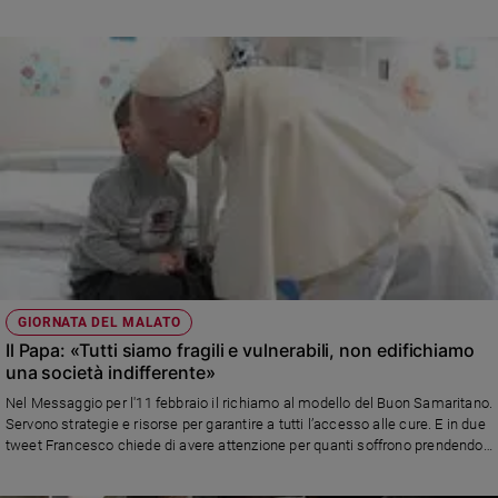
GIORNATA DEL MALATO
Il Papa: «Tutti siamo fragili e vulnerabili, non edifichiamo
una società indifferente»
Nel Messaggio per l'11 febbraio il richiamo al modello del Buon Samaritano.
Servono strategie e risorse per garantire a tutti l’accesso alle cure. E in due
tweet Francesco chiede di avere attenzione per quanti soffrono prendendo
a modello il protagonista della parabola di Gesù e di imitare lo stile di Dio
che è vicinanza, compassione e tenerezza