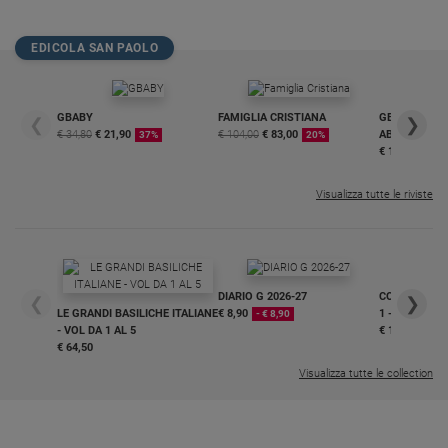
EDICOLA SAN PAOLO
GBABY
FAMIGLIA CRISTIANA
GBABY DIGITA
❮
❯
€ 34,80
€ 21,90
€ 104,00
€ 83,00
ABBONAMEN
37%
20%
€ 16,99
Visualizza tutte le riviste
DIARIO G 2026-27
COLLANA ARS
❮
❯
LE GRANDI BASILICHE ITALIANE
€ 8,90
1 - 2
- € 8,90
- VOL DA 1 AL 5
€ 18,50
€ 64,50
Visualizza tutte le collection