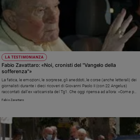
LA TESTIMONIANZA
Fabio Zavattaro: «Noi, cronisti del "Vangelo della
sofferenza"»
La fatica, le emozioni, le sorprese, gli aneddoti, le corse (anche letterali) dei
giornalisti durante i dieci ricoveri di Giovanni Paolo II (con 22 Angelus)
raccontati dall'ex vaticanista del Tg1. Che oggi ripensa ad allora: «Come per
Jorge Mario Bergoglio anche per Karol Wojtyla il dover andare in ospedale
Fabio Zavattaro
era un modo per stare accanto a chi è malato, specialmente ai bambini che
lottano contro il tumore vicino alla stanza dei Papi»