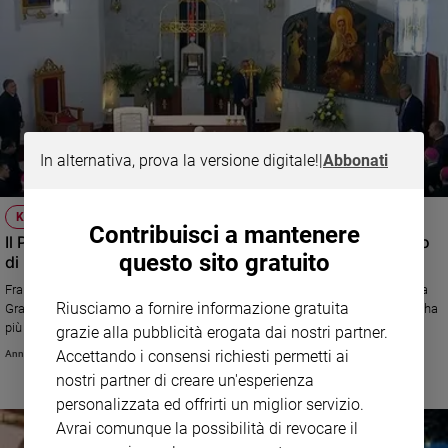
In alternativa, prova la versione digitale!
|
Abbonati
KAZAKHSTAN
Contribuisci a mantenere
Il Papa alla Chiesa kazaka: «Anche se piccoli siate segno
questo sito gratuito
di unità, pace e misericordia»
Francesco incontra i fedeli cattolici, benedice l'icona di Maria Madre della
Riusciamo a fornire informazione gratuita
Grande Steppa e invita a guardare al futuro stando vicini ai poveri e a chi ha
più bisogno, coltivando il dialogo e l'ascolto
grazie alla pubblicità erogata dai nostri partner.
Accettando i consensi richiesti permetti ai
Annachiara Valle
nostri partner di creare un'esperienza
personalizzata ed offrirti un miglior servizio.
Avrai comunque la possibilità di revocare il