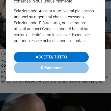
consenso in qualunque momento.
Selezionando 'Accetta tutto', vedrai più spesso
annunci su argomenti che ti interessano.
Selezionando 'Rifiuta tutto', non verranno
attivati annunci Google standard basati su
cookie o identificatori locali; ove disponibile
potranno essere richiesti annunci limitati.
L'ANALISI
ACCETTA TUTTO
«L'intervista in tv? Papa Francesco, uno di noi»: il
commento del domenico Giovanni Calcara
Rifiuta tutto
Il commento del teologo domenicano padre Giovanni Calcara: «Un
linguaggio semplice, il suo, impregnato dalla Parola di Dio e dalla saggezza
dell’uomo che crede perché ragiona; ama perché soffre; spera perché
tocca e conosce la realtà di cui sta parlando. E quasi, prevedendo le critiche
dei perbenisti che vorrebbero un Papa come icona di una spiritualità alta,
che incute timore e devozione, Bergoglio ha tracciato una teologia
dell’Incarnazione, senza la quale il cristianesimo non avrebbe motivo di
esistere»