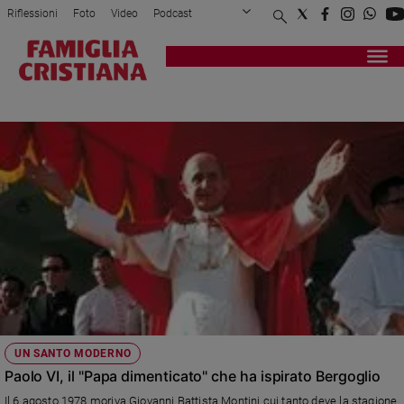
Riflessioni
Foto
Video
Podcast
Privacy Policy
Chi siamo
Contatti
Pubblicità
Attualità
Registrati
Redazione
Italia
JORGE MARIO BERGOGLIO
Cronaca
Politica
Mondo
Economia
Legalità
e
giustizia
Sport
Interviste
Papa
UN SANTO MODERNO
Papa
Paolo VI, il "Papa dimenticato" che ha ispirato Bergoglio
Il 6 agosto 1978 moriva Giovanni Battista Montini cui tanto deve la stagione