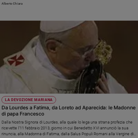
stampa della Santa Sede. Secondo gli specialisti, «sulla base del
Alberto Chiara
prevedibile decorso il Santo Padre potrebbe essere dimesso nei prossimi
giorni». Il vice decano del Collegio cardinalizio, il cardinale argentino
Leonardo Sandri, risulta esser stato chiamato a celebrare la Domenica
delle Palme; il decano, cardinale Giovan Battista Re, la Pasqua
LA DEVOZIONE MARIANA
Da Lourdes a Fatima, da Loreto ad Aparecida: le Madonne
di papa Francesco
Dalla Nostra Signora di Lourdes, alla quale lo lega una strana profezia che
ricevette l'11 febbraio 2013, giorno in cui Benedetto XVI annunciò la sua
rinuncia, alla Madonna di Fatima, dalla Salus Populi Romani alla Vergine di