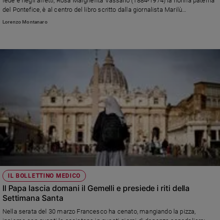
fede e negli affetti, Rosa Margherita Vassallo (1884-1974) la nonna paterna
del Pontefice, è al centro del libro scritto dalla giornalista Marilù
Simoneschi (Mediano Editore), presentato al Salone del Libro di Torino da
Lorenzo Montanaro
monsignor Antonio Staglianò, presidente della Pontificia accademia di
teologia, e da monsignor Roberto Repole, arcivescovo del capoluogo
piemontese
IL BOLLETTINO MEDICO
Il Papa lascia domani il Gemelli e presiede i riti della
Settimana Santa
Nella serata del 30 marzo Francesco ha cenato, mangiando la pizza,