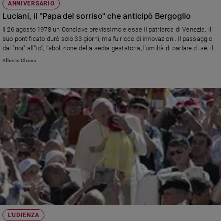
ANNIVERSARIO
Luciani, il "Papa del sorriso" che anticipò Bergoglio
Il 26 agosto 1978 un Conclave brevissimo elesse il patriarca di Venezia. Il
suo pontificato durò solo 33 giorni, ma fu ricco di innovazioni. Il passaggio
dal "noi" all'"io", l'abolizione della sedia gestatoria, l'umiltà di parlare di sè, il
chiamare accanto bambini durante l'udienza generale: c'è molto Giovanni
Alberto Chiara
Paolo I nei gesti e nelle parole di papa Francesco.
L'UDIENZA