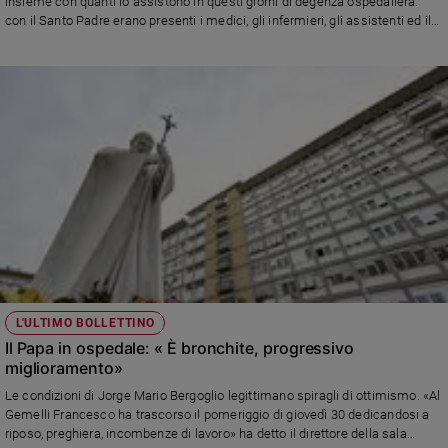
insieme con quanti lo assistono in questi giorni di degenza ospedaliera:
con il Santo Padre erano presenti i medici, gli infermieri, gli assistenti ed il
personale della Gendarmeria. Jorge Mario Bergoglio dovrebbe partecipare,
presiedendole, alle celebrazioni della Domenica delle Palme e della Pasqua
L'ULTIMO BOLLETTINO
Il Papa in ospedale: « È bronchite, progressivo
miglioramento»
Le condizioni di Jorge Mario Bergoglio legittimano spiragli di ottimismo. «Al
Gemelli Francesco ha trascorso il pomeriggio di giovedì 30 dedicandosi a
riposo, preghiera, incombenze di lavoro» ha detto il direttore della sala