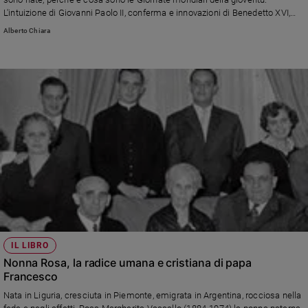
L'intuizione di Giovanni Paolo II, conferma e innovazioni di Benedetto XVI,
Policy
l'"interpretazione" che ne ha dato Francesco a Rio de Janeiro (2013),
Alberto Chiara
Cracovia (2016) e Panama (2019). Come le Gmg si sono evolute nel tempo.
Chi
Le tappe europee e quelle in America e Asia.
siamo
Contatti
Pubblicità
Registrati
Redazione
IL LIBRO
Social
Nonna Rosa, la radice umana e cristiana di papa
Francesco
Nata in Liguria, cresciuta in Piemonte, emigrata in Argentina, rocciosa nella