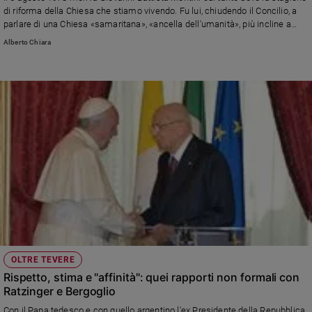
Chiesa
di riforma della Chiesa che stiamo vivendo. Fu lui, chiudendo il Concilio, a
Chiesa
parlare di una Chiesa «samaritana», «ancella dell'umanità», più incline a
«incoraggianti rimedi» che a «deprimenti diagnosi», a «messaggi di fiducia»
Alberto Chiara
che a «funesti presagi»
Fede
e
spiritualità
Santi
Devozione
e
fede
Parola
del
giorno
Santo
del
giorno
OLTRE TEVERE
Società
Rispetto, stima e "affinità": quei rapporti non formali con
e
Ratzinger e Bergoglio
valori
Con il Papa tedesco e con quello argentino l'ex Presidente della Repubblica