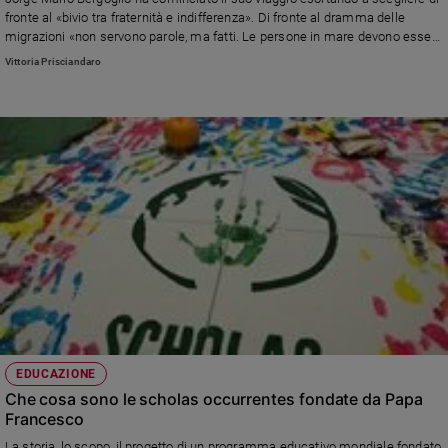
fronte al «bivio tra fraternità e indifferenza». Di fronte al dramma delle
Sanremo
migrazioni «non servono parole, ma fatti. Le persone in mare devono essere
2026
soccorse. Gesti di odio contro il fratello travestiti da equilibrio» quelli contro
Vittoria Prisciandaro
Cinema,
chi soccorre. L'arcivescovo di Marsiglia, il cardinale Aveline: «È un crimine”
che trafficanti senza scrupoli condannino a morte i migranti o ostacolino le
Tv
ong e le navi»
e
streaming
Libri
Musica
Arte
Famiglia
ed
educazione
Genitori
e
figli
EDUCAZIONE
Nonni
Che cosa sono le scholas occurrentes fondate da Papa
Francesco
Coppia
Scuola
La storia, lo scopo, il progetto di un programma educativo mondiale fondato