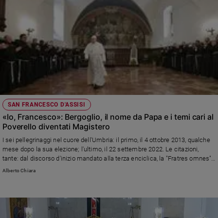
SAN FRANCESCO D'ASSISI
«Io, Francesco»: Bergoglio, il nome da Papa e i temi cari al
Poverello diventati Magistero
I sei pellegrinaggi nel cuore dell'Umbria: il primo, il 4 ottobre 2013, qualche
mese dopo la sua elezione; l'ultimo, il 22 settembre 2022. Le citazioni,
tante: dal discorso d'inizio mandato alla terza enciclica, la "Fratres omnes",
del 3 ottobre 2020 (firmata proprio sulla tomba del patrono d'Italia, nella
Alberto Chiara
Basilica inferiore). Lo stretto legame tra l'attuale Pontefice e il santo da cui
ha preso spunto per cercare di innovare Chiesa e mondo