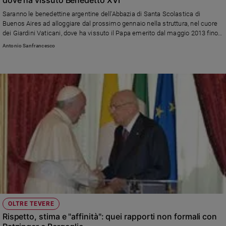
Ambiente
Saranno le benedettine argentine dell'Abbazia di Santa Scolastica di
e
Buenos Aires ad alloggiare dal prossimo gennaio nella struttura, nel cuore
Creato
dei Giardini Vaticani, dove ha vissuto il Papa emerito dal maggio 2013 fino
Volontariato
alla morte il 31 dicembre 2022. Ora, scrive la Santa Sede, riprende
Antonio Sanfrancesco
«l’obiettivo originario voluto da Giovanni Paolo II, quello di sostenere il Santo
Diritti
Padre nella sua quotidiana sollecitudine per tutta la Chiesa, attraverso il
Aziende
ministero della preghiera, dell'adorazione, della lode e della riparazione»
di
valore
Caso
della
settimana
Migranti
Diversità
e
inclusione
Costume
OLTRE TEVERE
Cultura
e
Rispetto, stima e "affinità": quei rapporti non formali con
spettacoli