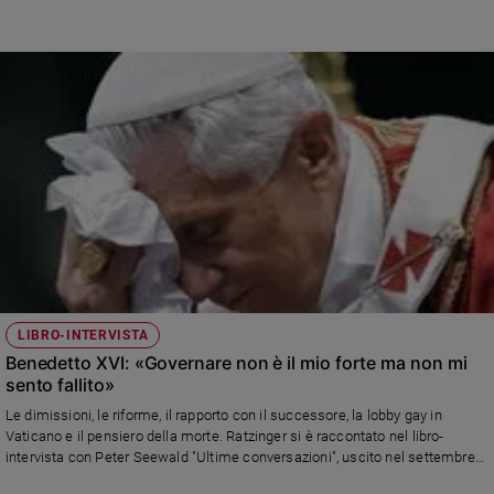
Celona che ne ha studiato gli scritti. Non c’è stato pomeriggio in cui
Ratzinger, potendo, non sia andato a pregare davanti alla grotta di Lourdes
nei Giardini Vaticani
LIBRO-INTERVISTA
Benedetto XVI: «Governare non è il mio forte ma non mi
sento fallito»
Le dimissioni, le riforme, il rapporto con il successore, la lobby gay in
Vaticano e il pensiero della morte. Ratzinger si è raccontato nel libro-
intervista con Peter Seewald "Ultime conversazioni", uscito nel settembre
2016: «Il governo pratico non è il mio forte. Nessuno mi hai mai ricattato.