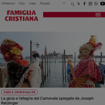
Riflessioni
Foto
Video
Podcast
Privacy Policy
Chi siamo
Contatti
Pubblicità
Attualità
Registrati
Redazione
Italia
JOSEPH RATZINGER
Cronaca
Politica
Mondo
Economia
Legalità
e
giustizia
Sport
Interviste
Papa
FEDE E SPIRITUALITÀ
Papa
La gioia e l’allegria del Carnevale spiegate da Joseph
Ratzinger