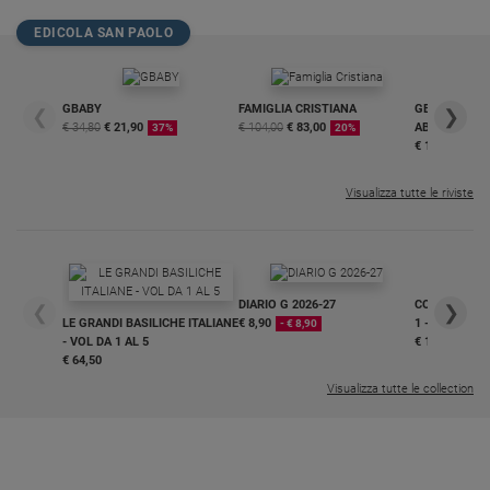
EDICOLA SAN PAOLO
GBABY
FAMIGLIA CRISTIANA
GBABY DIGITA
❮
❯
€ 34,80
€ 21,90
€ 104,00
€ 83,00
ABBONAMEN
37%
20%
€ 16,99
Visualizza tutte le riviste
DIARIO G 2026-27
COLLANA ARS
❮
❯
LE GRANDI BASILICHE ITALIANE
€ 8,90
1 - 2
- € 8,90
- VOL DA 1 AL 5
€ 18,50
€ 64,50
Visualizza tutte le collection