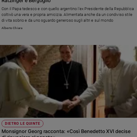
Ratzinger e Bergoglio
Sanremo
Con il Papa tedesco e con quello argentino l'ex Presidente della Repubblica
2026
coltivò una vera e propria amicizia. Alimentata anche da un condiviso stile
di vita sobrio e da uno sguardo generoso sugli altri e sul mondo
Cinema,
Tv
Alberto Chiara
e
streaming
Libri
Musica
Arte
Famiglia
ed
educazione
Genitori
e
figli
Nonni
DIETRO LE QUINTE
Coppia
Monsignor Georg racconta: «Così Benedetto XVI decise
Scuola