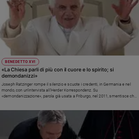
BENEDETTO XVI
«La Chiesa parli di più con il cuore e lo spirito; si
demondanizzi»
Joseph Ratzinger rompe il silenzio e scuote i credenti, in Germania e nel
mondo, con un'intervista all'Herder Korrespondenz. Su
«demondanizzazione», parola già usata a Friburgo, nel 2011, smentisce chi
la interpretò come se fosse un invito a estraniarsi dalla realtà di oggi. Infine,
l'appello: servono testimoni autentici e appassionati, altrimenti l'esodo dei
fedeli continuerà inesorabile