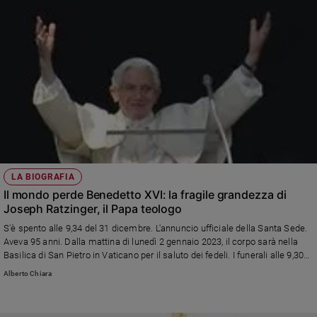
LA BIOGRAFIA
Il mondo perde Benedetto XVI: la fragile grandezza di
Joseph Ratzinger, il Papa teologo
S'è spento alle 9,34 del 31 dicembre. L'annuncio ufficiale della Santa Sede.
Aveva 95 anni. Dalla mattina di lunedì 2 gennaio 2023, il corpo sarà nella
Basilica di San Pietro in Vaticano per il saluto dei fedeli. I funerali alle 9,30
del 5 gennaio, presieduti da papa Francesco. La vita e le opere di un uomo
Alberto Chiara
mite dalla fede forte. Che ha lasciato il segno della storia del cristianesimo
e della cultura contemporanei. Il primo aprile 2005, a Subiaco, parlò a cuore
aperto delle sfide palesi e subdole della modernità in un discorso che, per