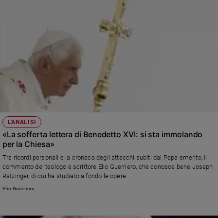
lucidità e coraggio, convinse molti cardinali elettori a votarlo come Papa
qualche giorno dopo. L'11 febbraio 2013 rinunciò al pontificato, diventando il
primo Papa emerito dell'era moderna
L'ANALISI
«La sofferta lettera di Benedetto XVI: si sta immolando
per la Chiesa»
Tra ricordi personali e la cronaca degli attacchi subìti dal Papa emerito, il
commento del teologo e scrittore Elio Guerriero, che conosce bene Joseph
Ratzinger, di cui ha studiato a fondo le opere.
Elio Guerriero