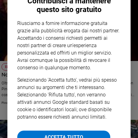
Contribuisci a mantenere
questo sito gratuito
Riusciamo a fornire informazione gratuita
grazie alla pubblicità erogata dai nostri partner.
Accettando i consensi richiesti permetti ai
nostri partner di creare un'esperienza
personalizzata ed offrirti un miglior servizio.
Avrai comunque la possibilità di revocare il
IL COMMENTO
consenso in qualunque momento.
Non esiste il Papa perfetto
Selezionando 'Accetta tutto', vedrai più spesso
Oltre il clamore suscitato dal caso Ratzinger, la riflessione del teologo don
annunci su argomenti che ti interessano.
Pino Lorizio, della Pontificia Università Lateranense. In attesa di sapere
Selezionando 'Rifiuta tutto', non verranno
cosa c'è di vero (il Papa emerito è accusato di omesso controllo in 4 casi
quand'era arcivescovo di Monaco), «la nostra presa di coscienza riguarda il
attivati annunci Google standard basati su
Pino Lorizio
fatto che mentre in passato si riteneva prioritario salvaguardare l’istituzione
cookie o identificatori locali; ove disponibile
ad ogni costo, oggi va innanzitutto e, senza se e senza ma, salvaguardata la
potranno essere richiesti annunci limitati.
persona, soprattutto se vittima»
ACCETTA TUTTO