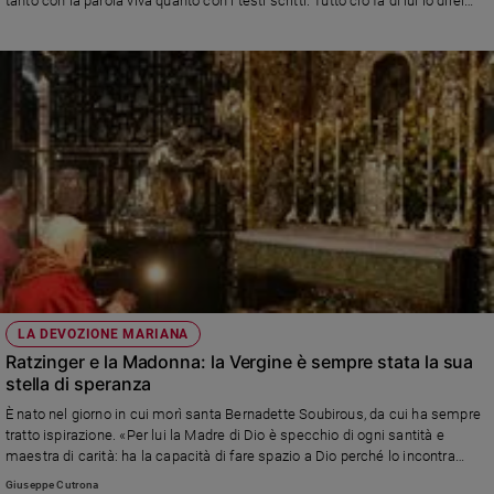
tanto con la parola viva quanto con i testi scritti. Tutto ciò fa di lui io direi
quasi un Padre della Chiesa, con il suo ministero episcopale prima, con il
magistero pontificio poi, con il suo modo di essere teologo. Oso metterlo
vicino a sant'Agostino». Intervista raccolta da François Vayne
LA DEVOZIONE MARIANA
Ratzinger e la Madonna: la Vergine è sempre stata la sua
stella di speranza
È nato nel giorno in cui morì santa Bernadette Soubirous, da cui ha sempre
tratto ispirazione. «Per lui la Madre di Dio è specchio di ogni santità e
maestra di carità: ha la capacità di fare spazio a Dio perché lo incontra
nella preghiera e nel servizio al prossimo», spiega il mariologo don Filippo
Giuseppe Cutrona