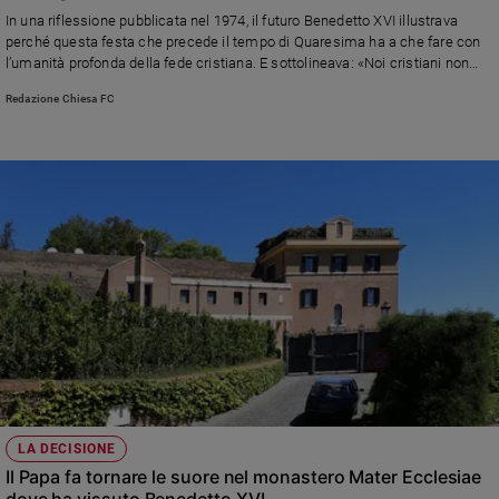
Chiesa
In una riflessione pubblicata nel 1974, il futuro Benedetto XVI illustrava
Chiesa
perché questa festa che precede il tempo di Quaresima ha a che fare con
l’umanità profonda della fede cristiana. E sottolineava: «Noi cristiani non
lottiamo contro, ma a favore dell’allegria»
Fede
Redazione Chiesa FC
e
spiritualità
Santi
Devozione
e
fede
Parola
del
giorno
Santo
del
giorno
Società
LA DECISIONE
e
Il Papa fa tornare le suore nel monastero Mater Ecclesiae
valori
dove ha vissuto Benedetto XVI