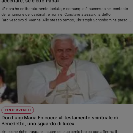
accettare, se eletto Papa»
Policy
«Finora ho deliberatamente taciuto, e comunque è successo nel contesto
della riunione dei cardinali, e non nel Conclave stesso», ha detto
l'arcivescovo di Vienna. Allo stesso tempo, Christoph Schönborn ha preso le
Chi
distanze dal libro di monsignor Georg Gänswein, definendolo
siamo
un'«indecorosa indiscrezione»: «Non credo sia giusto che vengano
pubblicate cose così riservate, soprattutto dal segretario personale».
Contatti
Pubblicità
Registrati
Redazione
Social
L'INTERVENTO
Don Luigi Maria Epicoco: «Il testamento spirituale di
Benedetto, uno sguardo di luce»
«In poche righe traspare il cuore del suo genio teologico», afferma il