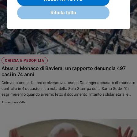
Rifiuta tutto
CHIESA E PEDOFILIA
Abusi a Monaco di Baviera: un rapporto denuncia 497
casi in 74 anni
Coinvolto anche l'allora arcivescovo Joseph Ratzinger accusato di mancato
controllo in 4 occasioni. La nota della Sala Stampa della Santa Sede: "Ci
esprimeremo quando avremo letto il documento. Intanto solidarietà alle
vittime"
Annachiara Valle