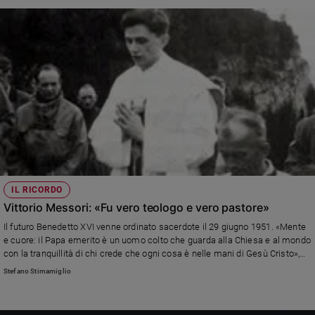
Felice del mio successore, lui è l’uomo della riforma pratica»
IL RICORDO
Vittorio Messori: «Fu vero teologo e vero pastore»
Il futuro Benedetto XVI venne ordinato sacerdote il 29 giugno 1951. «Mente
e cuore: il Papa emerito è un uomo colto che guarda alla Chiesa e al mondo
con la tranquillità di chi crede che ogni cosa è nelle mani di Gesù Cristo»,
spiega lo scrittore cattolico, che con lui scrisse il best seller "Rapporto sulla
Stefano Stimamiglio
fede"