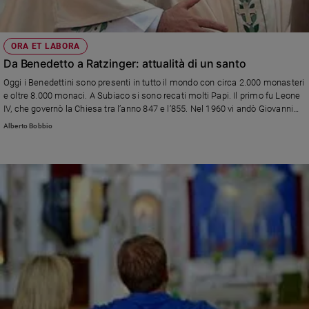
ORA ET LABORA
Da Benedetto a Ratzinger: attualità di un santo
Oggi i Benedettini sono presenti in tutto il mondo con circa 2.000 monasteri
e oltre 8.000 monaci. A Subiaco si sono recati molti Papi. Il primo fu Leone
IV, che governò la Chiesa tra l’anno 847 e l’855. Nel 1960 vi andò Giovanni
XXIII, nel 1971 Paolo VI, nel 1980 Giovanni Paolo II. Jospeh Ratzinger vi andò
Alberto Bobbio
poco prima di venire eletto Pontefice e diventare Benedetto XVI.