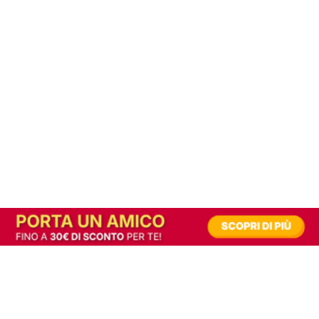
In alternativa, prova la versione digitale!
|
Abbonati
Contribuisci a mantenere questo sito gratuito
Riusciamo a fornire informazione gratuita grazie alla pubblicità erogata dai nostri
partner.
Accettando i consensi richiesti permetti ai nostri partner di creare un'esperienza