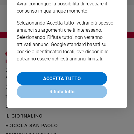
Avrai comunque la possibilità di revocare il
Ambiente
e
consenso in qualunque momento.
Creato
Selezionando 'Accetta tutto', vedrai più spesso
Volontariato
annunci su argomenti che ti interessano.
Diritti
Selezionando 'Rifiuta tutto', non verranno
Aziende
attivati annunci Google standard basati su
di
cookie o identificatori locali; ove disponibile
valore
potranno essere richiesti annunci limitati.
Caso
I SITI SAN PAOLO
NOTE LEGALI
della
GRUPPO EDITORIALE
PRIVACY POLICY
settimana
SAN PAOLO
ACCETTA TUTTO
INFORMATIVA
Migranti
BENESSERE
WHISTLEBLOWING
Diversità
Rifiuta tutto
SOCIAL
e
TELENOVA
inclusione
GAZZETTA D'ALBA
Costume
IL GIORNALINO
Cultura
EDICOLA SAN PAOLO
e
spettacoli