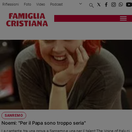
Riflessioni
Foto
Video
Podcast
Privacy Policy
Chi siamo
Contatti
Pubblicità
Attualità
Registrati
Redazione
Italia
MADE IN LONDON
Cronaca
Politica
Mondo
Economia
Legalità
e
giustizia
Sport
Interviste
Papa
SANREMO
Papa
Noemi: "Per il Papa sono troppo seria"
La cantante, tra una prova a Sanremo e una per il talent The Voice of Italy ci