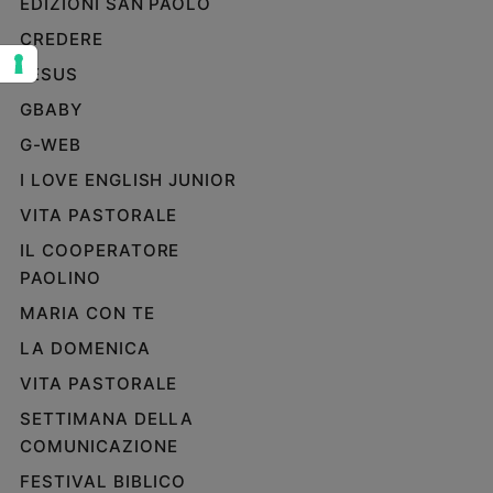
EDIZIONI SAN PAOLO
Sanremo
CREDERE
2026
JESUS
Cinema,
Tv
GBABY
e
G-WEB
streaming
I LOVE ENGLISH JUNIOR
Libri
Musica
VITA PASTORALE
Arte
IL COOPERATORE
PAOLINO
Famiglia
ed
MARIA CON TE
educazione
LA DOMENICA
Genitori
e
VITA PASTORALE
figli
SETTIMANA DELLA
Nonni
COMUNICAZIONE
Coppia
FESTIVAL BIBLICO
Scuola