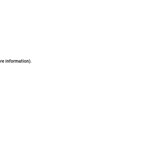
ore information)
.