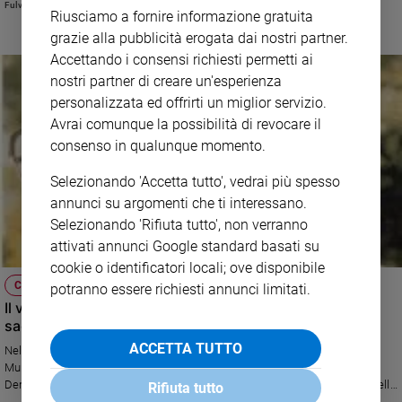
Fulvio Scaglione
Riusciamo a fornire informazione gratuita
grazie alla pubblicità erogata dai nostri partner.
Accettando i consensi richiesti permetti ai
nostri partner di creare un'esperienza
personalizzata ed offrirti un miglior servizio.
Avrai comunque la possibilità di revocare il
consenso in qualunque momento.
Selezionando 'Accetta tutto', vedrai più spesso
annunci su argomenti che ti interessano.
Selezionando 'Rifiuta tutto', non verranno
attivati annunci Google standard basati su
cookie o identificatori locali; ove disponibile
CHRISTOPHE MUNZIHIRWA
potranno essere richiesti annunci limitati.
Il vescovo martire che amava i poveri e denunciava i
saccheggi del Congo
ACCETTA TUTTO
Nel giugno scorso è stata aperta la causa di beatificazione di Christophe
Munzihirwa, arcivescovo di Bukavu, capoluogo del Sud Kivu (Repubblica
Democratica del Congo), di cui nei giorni scorsi è ricorso l’anniversario della
Rifiuta tutto
morte (è stato assassinato il 29 ottobre 1996). Per lui non ci sarà bisogno,