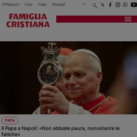
Riflessioni
Foto
Video
Podcast
Privacy Policy
Chi siamo
Contatti
Pubblicità
Attualità
Registrati
Redazione
Italia
MARTIRE
Cronaca
Politica
Mondo
Economia
Legalità
e
giustizia
Sport
Interviste
Papa
PAPA
Papa
Il Papa a Napoli: «Non abbiate paura, nonostante le
fatiche»