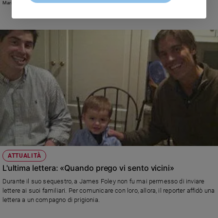
Marina Piccone
come negli altri casi, di verificare l’esistenza di miracoli ma solo di
dimostrare che sia morto da martire. Non sarà difficile. Il padre gesuita era
un testimone particolarmente scomodo. Andava eliminato.
ATTUALITÀ
L'ultima lettera: «Quando prego vi sento vicini»
Durante il suo sequestro, a James Foley non fu mai permesso di inviare
lettere ai suoi familiari. Per comunicare con loro, allora, il reporter affidò una
lettera a un compagno di prigionia.