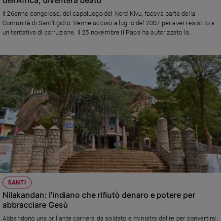
Ambiente
Il 26enne congolese, del capoluogo del Nord Kivu, faceva parte della
e
Comunità di Sant'Egidio. Venne ucciso a luglio del 2007 per aver resistito a
Creato
un tentativo di corruzione. Il 25 novembre il Papa ha autorizzato la
Volontariato
promulgazione del decreto circa il suo "martirio"
Diritti
Aziende
di
valore
Caso
della
settimana
Migranti
Diversità
e
inclusione
Costume
SANTI
Nilakandan: l'indiano che rifiutò denaro e potere per
Cultura
abbracciare Gesù
e
spettacoli
Abbandonò una brillante carriera da soldato e ministro del re per convertirsi,