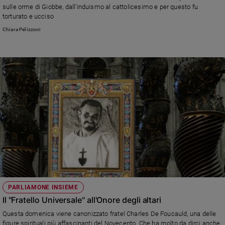
sulle orme di Giobbe, dall’induismo al cattolicesimo e per questo fu
Sanremo
torturato e ucciso
2026
Chiara Pelizzoni
Cinema,
Tv
e
streaming
Libri
Musica
Arte
Famiglia
ed
educazione
Genitori
e
figli
PARLIAMONE INSIEME
Nonni
Il "Fratello Universale" all'Onore degli altari
Coppia
Questa domenica viene canonizzato fratel Charles De Foucauld, una delle
figure spirituali più affascinanti del Novecento. Che ha molto da dirci anche
Scuola