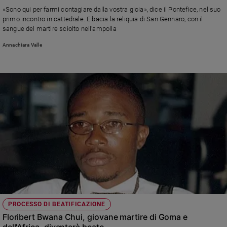
Chiesa
«Sono qui per farmi contagiare dalla vostra gioia», dice il Pontefice, nel suo
Chiesa
primo incontro in cattedrale. E bacia la reliquia di San Gennaro, con il
sangue del martire sciolto nell’ampolla
Fede
Annachiara Valle
e
spiritualità
Santi
Devozione
e
fede
Parola
del
giorno
Santo
del
giorno
Società
PROCESSO DI BEATIFICAZIONE
e
Floribert Bwana Chui, giovane martire di Goma e
valori
dell'Africa, diventerà beato