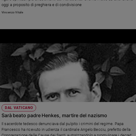
oggi a proposito di preghiera e di condivisione
e
giovani
Vincenzo Vitale
Adolescenza
Bioetica
Vai
Riflessioni
Foto
Video
DAL VATICANO
Sarà beato padre Henkes, martire del nazismo
Podcast
Il sacerdote tedesco denunciava dal pulpito i crimini del regime. Papa
Francesco ha ricevuto in udienza il cardinale Angelo Becciu, prefetto della
Privacy
Congregazione delle Cause dei Santi, autorizzandolo a promulgare i decreti