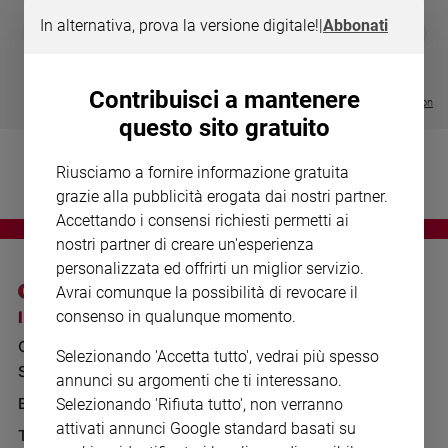
Chiesa
In alternativa, prova la versione digitale!
|
Abbonati
DIARIO G 2026-27
COLLANA ARS
❮
❯
Chiesa
LE GRANDI BASILICHE ITALIANE
€ 8,90
1 - 2
- € 8,90
- VOL DA 1 AL 5
€ 18,50
€ 64,50
Fede
Contribuisci a mantenere
e
Visualizza tutte le collection
spiritualità
questo sito gratuito
Santi
Riusciamo a fornire informazione gratuita
Devozione
e
grazie alla pubblicità erogata dai nostri partner.
fede
Accettando i consensi richiesti permetti ai
Parola
nostri partner di creare un'esperienza
del
personalizzata ed offrirti un miglior servizio.
giorno
Avrai comunque la possibilità di revocare il
Santo
I SITI SAN PAOLO
NOTE LEGALI
consenso in qualunque momento.
del
GRUPPO EDITORIALE
PRIVACY POLICY
giorno
Selezionando 'Accetta tutto', vedrai più spesso
SAN PAOLO
INFORMATIVA
annunci su argomenti che ti interessano.
Società
BENESSERE
WHISTLEBLOWING
Selezionando 'Rifiuta tutto', non verranno
e
SOCIAL
valori
attivati annunci Google standard basati su
TELENOVA