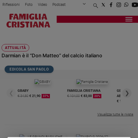
Riflessioni
Foto
Video
Podcast
Privacy Policy
Chi siamo
Contatti
Pubblicità
Attualità
Registrati
Redazione
Italia
MATTEO DARMIAN
Cronaca
ATTUALITÀ
Politica
Darmian è il “Don Matteo” del calcio italiano
Mondo
Economia
EDICOLA SAN PAOLO
Legalità
e
giustizia
GBABY
FAMIGLIA CRISTIANA
GBABY DIGITA
❮
❯
Sport
€ 34,80
€ 21,90
€ 104,00
€ 83,00
ABBONAMEN
37%
20%
Interviste
€ 16,99
Papa
Visualizza tutte le riviste
Papa