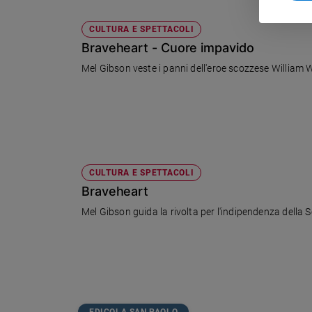
Policy
CULTURA E SPETTACOLI
Braveheart - Cuore impavido
Chi
Mel Gibson veste i panni dell'eroe scozzese William 
siamo
Contatti
Pubblicità
CULTURA E SPETTACOLI
Registrati
Braveheart
Mel Gibson guida la rivolta per l'indipendenza della Sc
Redazione
Social
EDICOLA SAN PAOLO