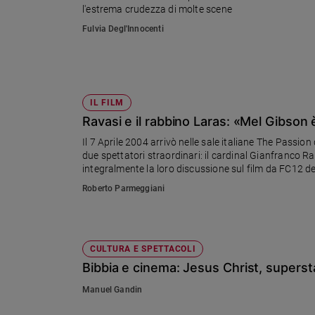
l'estrema crudezza di molte scene
Ambiente
e
Fulvia Degl'Innocenti
Creato
Volontariato
Diritti
Aziende
IL FILM
di
Ravasi e il rabbino Laras: «Mel Gibson 
valore
Il 7 Aprile 2004 arrivò nelle sale italiane The Passion
Caso
due spettatori straordinari: il cardinal Gianfranco 
della
integralmente la loro discussione sul film da FC12 d
settimana
Roberto Parmeggiani
Migranti
Diversità
e
inclusione
CULTURA E SPETTACOLI
Costume
Bibbia e cinema: Jesus Christ, superstar
Cultura
Manuel Gandin
e
spettacoli