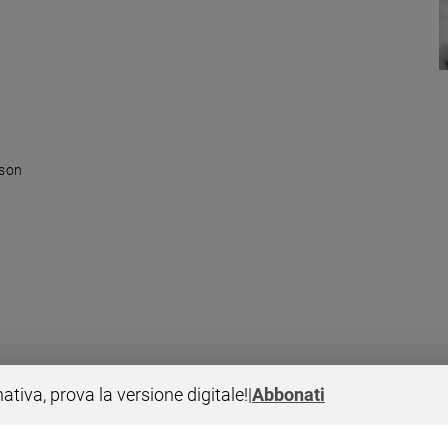
bson
la recitazione di Mel Gibson
nativa, prova la versione digitale!
|
Abbonati