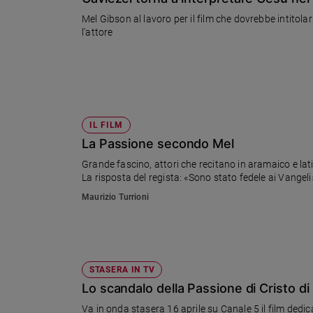
Chiesa
Mel Gibson al lavoro per il film che dovrebbe intitolar
Chiesa
l'attore
Fede
e
spiritualità
Santi
Devozione
IL FILM
e
La Passione secondo Mel
fede
Grande fascino, attori che recitano in aramaico e lat
Parola
La risposta del regista: «Sono stato fedele ai Vangeli
del
Maurizio Turrioni
giorno
Santo
del
giorno
STASERA IN TV
Società
Lo scandalo della Passione di Cristo d
e
valori
Va in onda stasera 16 aprile su Canale 5 il film dedic