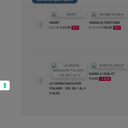
GBABY
FAMIGLIA CRISTIANA
❮
€ 34,80
€ 21,90
€ 104,00
€ 83,00
37%
20%
DIARIO G 2026-27
€ 8,90
- € 8,90
❮
LE GRANDI BASILICHE
ITALIANE - VOL DA 1 AL 5
€ 64,50