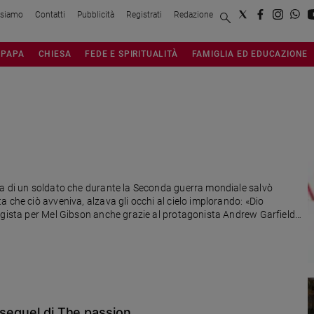
 siamo
Contatti
Pubblicità
Registrati
Redazione
PAPA
CHIESA
FEDE E SPIRITUALITÀ
FAMIGLIA ED EDUCAZIONE
ra di un soldato che durante la Seconda guerra mondiale salvò
 che ciò avveniva, alzava gli occhi al cielo implorando: «Dio
egista per Mel Gibson anche grazie al protagonista Andrew Garfield,
 sequel di The passion