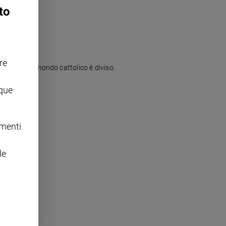
to
re
o di Dio". Il mondo cattolico è diviso.
nque
omenti
le