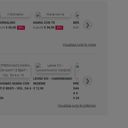
IORNALINO
MARIA CON TE
BENESSERE
6 RIVISTE
❯
0,40
€ 50,00
€ 52,00
€ 34,90
€ 34,80
€ 29,90
DIGITALE
50%
30%
15%
MENSILE
€ 6,99
Visualizza tutte le riviste
IN DIALO
LEONE XIV - CAMMINIAMO
€ 34,90
❯
GHIAMO MARIA CON
INSIEME
PREGHIAMO MARIA CON
I E BEATI - VOL. DA 6
€ 12,90
SANTI E BEATI - VOL. DA 1
A 5
,50
€ 24,50
Visualizza tutte le collection