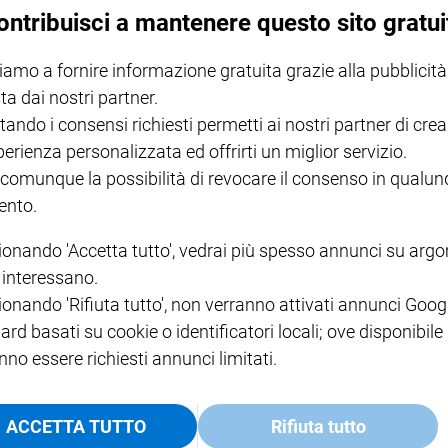
ontribuisci a mantenere questo sito gratui
iamo a fornire informazione gratuita grazie alla pubblicità
ta dai nostri partner.
tando i consensi richiesti permetti ai nostri partner di crea
 teatrale di Romeo Castellucci intitolata "Sul concetto di volto nel figli
perienza personalizzata ed offrirti un miglior servizio.
 comunque la possibilità di revocare il consenso in qualu
nto.
ionando 'Accetta tutto', vedrai più spesso annunci su arg
i interessano.
ionando 'Rifiuta tutto', non verranno attivati annunci Goog
ard basati su cookie o identificatori locali; ove disponibile
nno essere richiesti annunci limitati.
ACCETTA TUTTO
Rifiuta tutto