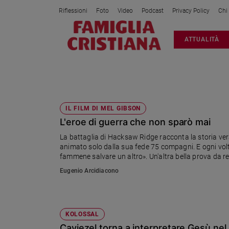
Riflessioni
Foto
Video
Podcast
Privacy Policy
Chi
Attualità
ATTUALITÀ
Italia
Cronaca
Politica
MEL GIBSON
Mondo
Economia
IL FILM DI MEL GIBSON
L'eroe di guerra che non sparò mai
Legalità
e
La battaglia di Hacksaw Ridge racconta la storia ve
giustizia
animato solo dalla sua fede 75 compagni. E ogni volta
Sport
fammene salvare un altro». Un'altra bella prova da r
scelto anche da Martin Scorsese per il suo Silence
Interviste
Eugenio Arcidiacono
Papa
Papa
KOLOSSAL
Caviezel torna a interpretare Gesù nel