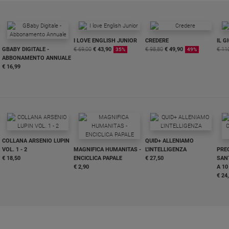
I LOVE ENGLISH JUNIOR
CREDERE
IL G
GBABY DIGITALE -
€ 69,00
€ 43,90
€ 98,80
€ 49,90
€ 11
35%
49%
ABBONAMENTO ANNUALE
€ 16,99
COLLANA ARSENIO LUPIN
QUID+ ALLENIAMO
VOL. 1 - 2
MAGNIFICA HUMANITAS -
L'INTELLIGENZA
PRE
€ 18,50
ENCICLICA PAPALE
€ 27,50
SANT
€ 2,90
A 10
€ 24