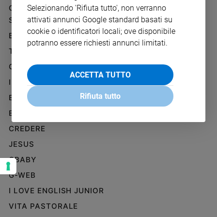
Ambiente
GRUPPO EDITORIALE
PRIVACY POLICY
Selezionando 'Rifiuta tutto', non verranno
e
attivati annunci Google standard basati su
SAN PAOLO
INFORMATIVA
Creato
cookie o identificatori locali; ove disponibile
BENESSERE
WHISTLEBLOWING
Volontariato
potranno essere richiesti annunci limitati.
SOCIAL
TELENOVA
Diritti
Aziende
GAZZETTA D'ALBA
ACCETTA TUTTO
di
IL GIORNALINO
valore
Rifiuta tutto
EDICOLA SAN PAOLO
Caso
della
EDIZIONI SAN PAOLO
settimana
CREDERE
Migranti
Diversità
JESUS
e
GBABY
inclusione
G-WEB
Costume
I LOVE ENGLISH JUNIOR
Cultura
e
VITA PASTORALE
spettacoli