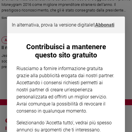
Chiesa
Moneygram 2016 come migliore imprenditore straniero dell’anno. Il
Chiesa
prestigioso riconoscimento, che gli è stato consegnato dalla presidente
della Camera Laura Boldrini ed è riservato ai manager stranieri a capo di
Simonetta Pagnotti
imprese italiane, prende in considerazione aspetti come l’occupazione,
Fede
In alternativa, prova la versione digitale!
|
Abbonati
l’innovazione e naturalmente il profitto.
e
spiritualità
ATTUALITÀ
Santi
Contribuisci a mantenere
Il miglior imprenditore straniero
Devozione
questo sito gratuito
Jean Paul Pougala, d’origine camerunense e fondatore in Italia di una
e
società che produce articoli per le campagne elettorali, ha ricevuto il
fede
premio MoneyGram
Riusciamo a fornire informazione gratuita
Parola
grazie alla pubblicità erogata dai nostri partner.
del
Accettando i consensi richiesti permetti ai
giorno
nostri partner di creare un'esperienza
Santo
personalizzata ed offrirti un miglior servizio.
del
giorno
Avrai comunque la possibilità di revocare il
consenso in qualunque momento.
Società
e
Selezionando 'Accetta tutto', vedrai più spesso
valori
I SITI SAN PAOLO
NOTE LEGALI
annunci su argomenti che ti interessano.