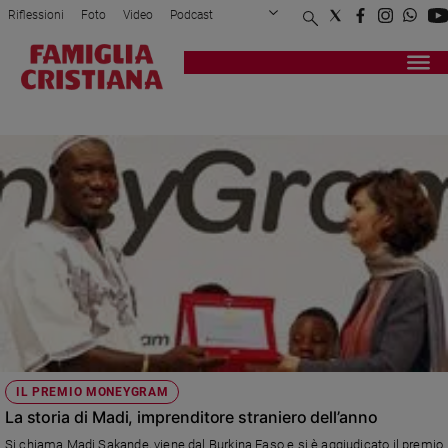
Riflessioni
Foto
Video
Podcast
Privacy Policy
Chi siamo
Contatti
Pubblicità
Attualità
Registrati
Redazione
Italia
MONEYGRAM AWARD
Cronaca
Politica
Mondo
Economia
Legalità
e
giustizia
Sport
Interviste
Papa
IL PREMIO MONEYGRAM
Papa
La storia di Madi, imprenditore straniero dell’anno
Si chiama Madi Sakande, viene dal Burkina Faso e si è aggiudicato il premio