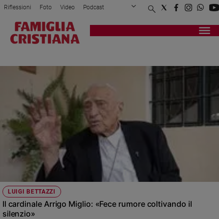
Riflessioni
Foto
Video
Podcast
Privacy Policy
Chi siamo
Contatti
Pubblicità
Attualità
Registrati
Redazione
Italia
MONSIGNOR LUIGI BETTAZZI
Cronaca
Politica
Mondo
Economia
Legalità
e
giustizia
Sport
Interviste
Papa
LUIGI BETTAZZI
Papa
Il cardinale Arrigo Miglio: «Fece rumore coltivando il
silenzio»