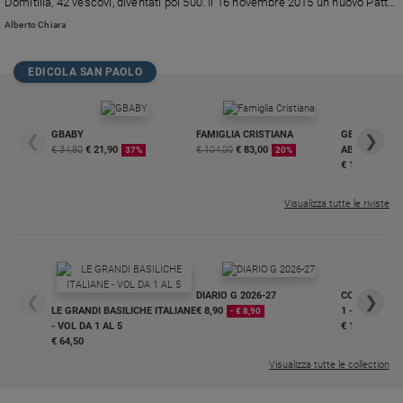
Domitilla, 42 vescovi, diventati poi 500. Il 16 novembre 2015 un nuovo Patto,
per rifuggire potere, denaro e sfarzo: lo hanno firmato preti di strada e non, a
Policy
Alberto Chiara
Napoli, nelle catacombe di San Gennaro.
Chi
EDICOLA SAN PAOLO
siamo
GBABY
FAMIGLIA CRISTIANA
GBABY DIGITA
❮
❯
Contatti
€ 34,80
€ 21,90
€ 104,00
€ 83,00
ABBONAMEN
37%
20%
€ 16,99
Pubblicità
Visualizza tutte le riviste
Registrati
Redazione
DIARIO G 2026-27
COLLANA ARS
❮
❯
LE GRANDI BASILICHE ITALIANE
€ 8,90
1 - 2
- € 8,90
Social
- VOL DA 1 AL 5
€ 18,50
€ 64,50
Visualizza tutte le collection