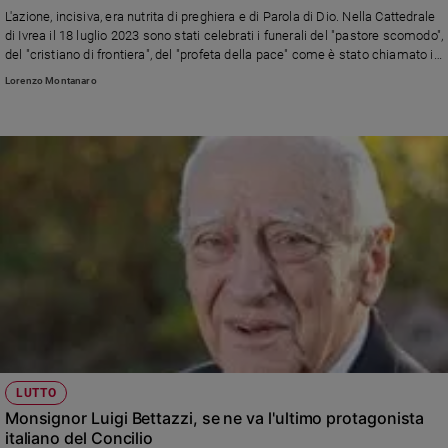
Chiesa
L'azione, incisiva, era nutrita di preghiera e di Parola di Dio. Nella Cattedrale
Chiesa
di Ivrea il 18 luglio 2023 sono stati celebrati i funerali del "pastore scomodo",
del "cristiano di frontiera", del "profeta della pace" come è stato chiamato il
vescovo emerito della diocesi eporediese ed ex presidente di Pax Christi
Fede
Lorenzo Montanaro
Italia.
e
spiritualità
Santi
Devozione
e
fede
Parola
del
giorno
Santo
del
giorno
Società
LUTTO
e
Monsignor Luigi Bettazzi, se ne va l'ultimo protagonista
valori
italiano del Concilio