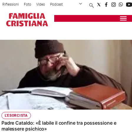
Riflessioni
Foto
Video
Podcast
Privacy Policy
Chi siamo
Contatti
Pubblicità
Attualità
Registrati
Redazione
Italia
MOSTRA DEL CINEMA DI VENEZIA 2016
Cronaca
Politica
Mondo
Economia
Legalità
e
giustizia
Sport
Interviste
Papa
L'ESORCISTA
Papa
Padre Cataldo: «È labile il confine tra possessione e
malessere psichico»