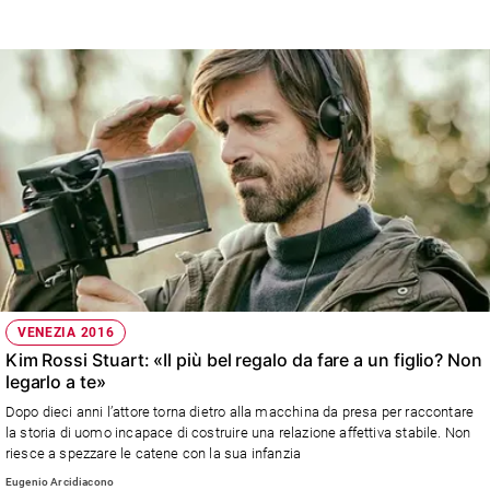
Speriamo nell’ultimo titolo in gara, "Questi giorni", di Giuseppe Piccioni:
pochi sanno raccontare le piccole cose come lui.
VENEZIA 2016
Kim Rossi Stuart: «Il più bel regalo da fare a un figlio? Non
legarlo a te»
Dopo dieci anni l’attore torna dietro alla macchina da presa per raccontare
la storia di uomo incapace di costruire una relazione affettiva stabile. Non
riesce a spezzare le catene con la sua infanzia
Eugenio Arcidiacono