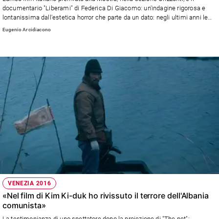
Ambiente
documentario "Liberami" di Federica Di Giacomo: un'indagine rigorosa e
e
lontanissima dall'estetica horror che parte da un dato: negli ultimi anni le
richieste di esorcismi in tutto il mondo sono aumentate in modo
Creato
Eugenio Arcidiacono
esponenziale.
Volontariato
Diritti
Aziende
di
valore
Caso
della
settimana
Migranti
Diversità
e
inclusione
Costume
VENEZIA 2016
«Nel film di Kim Ki-duk ho rivissuto il terrore dell'Albania
Cultura
comunista»
e
spettacoli
La testimonianza di uno spettatore dopo la proiezione di "The net":