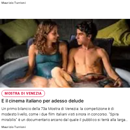
provincia che gli ha dato i natali e da cui era fuggito ventenne.
Maurizio Turrioni
Policy
Chi
siamo
Contatti
Pubblicità
Registrati
Redazione
MOSTRA DI VENEZIA
E il cinema italiano per adesso delude
Social
Un primo bilancio della 73a Mostra di Venezia: la competizione è di
modesto livello, come i due film italiani visti sinora in concorso. "Spira
mirabilis" è un documentario arcano dal quale il pubblico si terrà alla larga.
E "Piuma" (nella foto) e una commediola che più leggera non si può.
Maurizio Turrioni