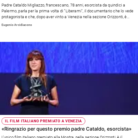
Chiesa
Padre Cataldo Migliazzo, francescano, 78 anni, esorcista da quindici a
Chiesa
Palermo, parla per la prima volta di "Liberami", il documentario che lo vede
protagonista e che, dopo aver vinto a Venezia nella sezione Orizzonti, è
approdato al cinema. L'intervista completa (a lui, all'altro esorcista padre
Fede
Eugenio Arcidiacono
Carmine e alla regista Federica di Giacomo) sarà in edicola con Famiglia
e
spiritualità
Cristiana da giovedì 6 ottobre e poi in parrocchia.
Santi
Devozione
e
fede
Parola
del
giorno
Santo
del
giorno
Società
IL FILM ITALIANO PREMIATO A VENEZIA
e
«Ringrazio per questo premio padre Cataldo, esorcista»
valori
L'unico film italiano premiato alla Mostra, nella sezione Orizzonti, è il