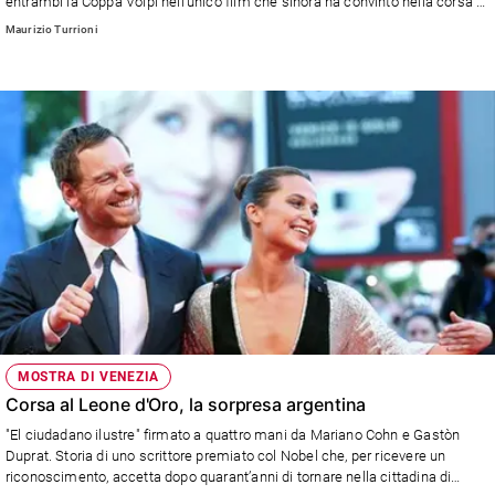
entrambi la Coppa Volpi nell'unico film che sinora ha convinto nella corsa al
e
Leone d'Oro.
Maurizio Turrioni
giovani
Adolescenza
Bioetica
Vai
Riflessioni
Foto
Video
MOSTRA DI VENEZIA
Corsa al Leone d'Oro, la sorpresa argentina
Podcast
"El ciudadano ilustre" firmato a quattro mani da Mariano Cohn e Gastòn
Duprat. Storia di uno scrittore premiato col Nobel che, per ricevere un
riconoscimento, accetta dopo quarant’anni di tornare nella cittadina di
Privacy