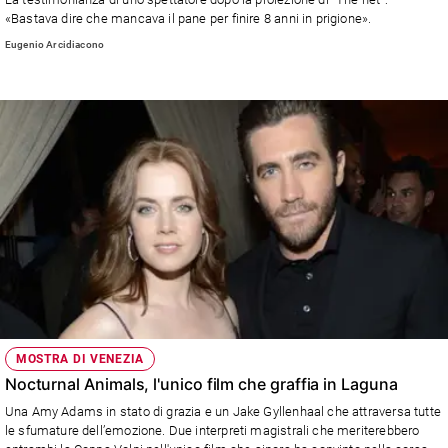
«Bastava dire che mancava il pane per finire 8 anni in prigione».
Sanremo
Eugenio Arcidiacono
2026
Cinema,
Tv
e
streaming
Libri
Musica
Arte
Famiglia
ed
educazione
Genitori
e
MOSTRA DI VENEZIA
figli
Nocturnal Animals, l'unico film che graffia in Laguna
Nonni
Una Amy Adams in stato di grazia e un Jake Gyllenhaal che attraversa tutte
Coppia
le sfumature dell’emozione. Due interpreti magistrali che meriterebbero
Scuola