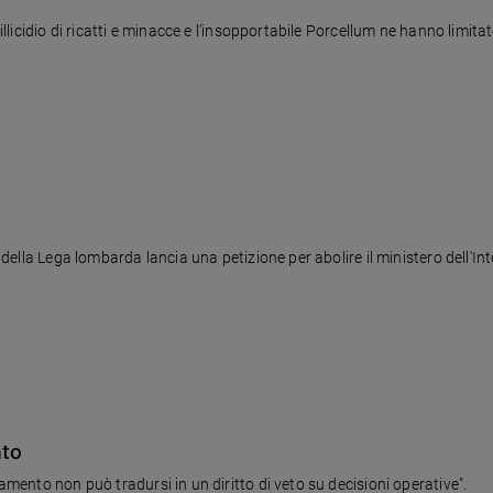
tillicidio di ricatti e minacce e l'insopportabile Porcellum ne hanno limit
io della Lega lombarda lancia una petizione per abolire il ministero dell
nto
lamento non può tradursi in un diritto di veto su decisioni operative".