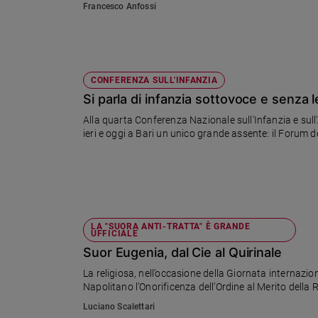
Francesco Anfossi
Sanremo
2026
Cinema,
Tv
CONFERENZA SULL'INFANZIA
e
Si parla di infanzia sottovoce e senza l
streaming
Libri
Alla quarta Conferenza Nazionale sull'Infanzia e sull
ieri e oggi a Bari un unico grande assente: il Forum d
Musica
Arte
Famiglia
ed
educazione
LA "SUORA ANTI-TRATTA" È GRANDE
Genitori
UFFICIALE
e
Suor Eugenia, dal Cie al Quirinale
figli
La religiosa, nell’occasione della Giornata internazi
Nonni
Napolitano l’Onorificenza dell’Ordine al Merito della 
Coppia
Luciano Scalettari
Scuola