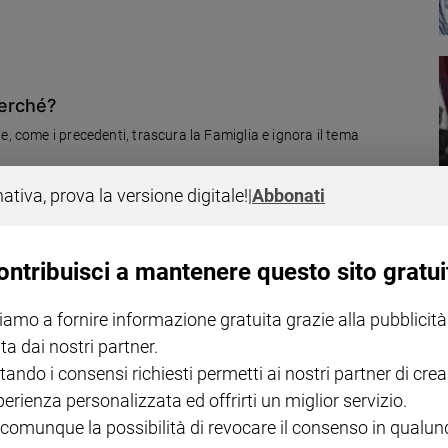
perché?
e, come i precedenti, trascura la Famiglia e ignora il tema
nativa, prova la versione digitale!
|
Abbonati
ontribuisci a mantenere questo sito gratui
"
iamo a fornire informazione gratuita grazie alla pubblicità
nti al Parlamento europeo, segnalando una lentezza di reazione di
ta dai nostri partner.
 in forse lo stesso cammino della Ue.
tando i consensi richiesti permetti ai nostri partner di crea
perienza personalizzata ed offrirti un miglior servizio.
 comunque la possibilità di revocare il consenso in qualu