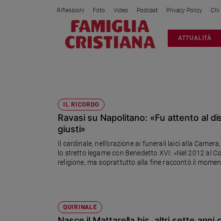
Riflessioni
Foto
Video
Podcast
Privacy Policy
Chi
Attualità
ATTUALITÀ
Italia
Cronaca
Politica
NAPOLITANO
Mondo
Economia
IL RICORDO
Ravasi su Napolitano: «Fu attento al dis
Legalità
e
giusti»
giustizia
Il cardinale, nell’orazione ai funerali laici alla Camer
Sport
lo stretto legame con Benedetto XVI: «Nel 2012 al Cor
religione, ma soprattutto alla fine raccontò il moment
Interviste
sempre a un intimo desiderio di raccoglimento»
Papa
Papa
QUIRINALE
Nasce il Mattarella bis, altri sette anni