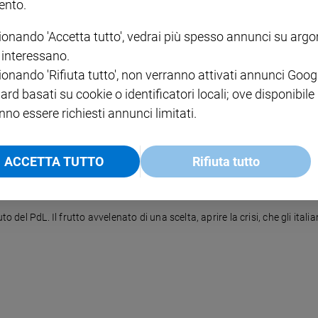
nto.
ionando 'Accetta tutto', vedrai più spesso annunci su arg
i interessano.
l leader Russo ha parlato della situazione in Siria, della difesa della cri
ionando 'Rifiuta tutto', non verranno attivati annunci Goog
ard basati su cookie o identificatori locali; ove disponibile
nno essere richiesti annunci limitati.
ACCETTA TUTTO
Rifiuta tutto
to del PdL. Il frutto avvelenato di una scelta, aprire la crisi, che gli it