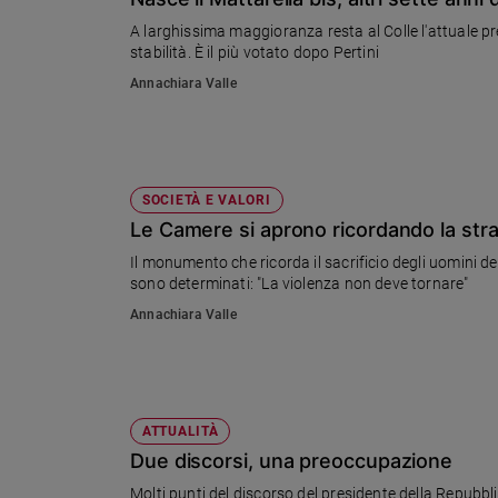
Chiesa
A larghissima maggioranza resta al Colle l'attuale pre
Chiesa
stabilità. È il più votato dopo Pertini
Annachiara Valle
Fede
e
spiritualità
Santi
Devozione
SOCIETÀ E VALORI
e
Le Camere si aprono ricordando la stra
fede
Il monumento che ricorda il sacrificio degli uomini 
Parola
sono determinati: "La violenza non deve tornare"
del
Annachiara Valle
giorno
Santo
del
giorno
ATTUALITÀ
Società
Due discorsi, una preoccupazione
e
valori
Molti punti del discorso del presidente della Repub