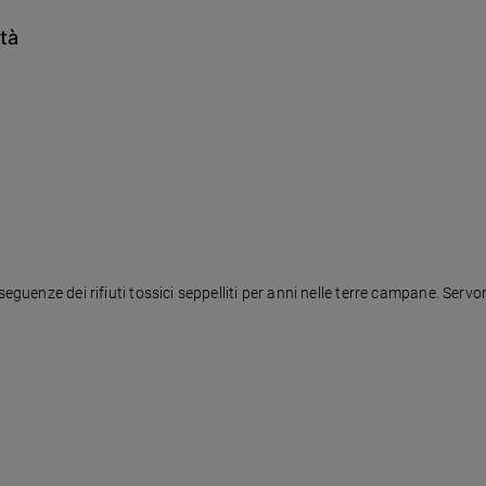
ità
eguenze dei rifiuti tossici seppelliti per anni nelle terre campane. Servon