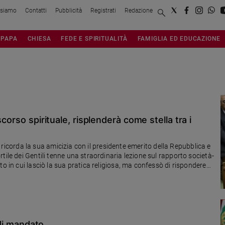
 siamo
Contatti
Pubblicità
Registrati
Redazione
PAPA
CHIESA
FEDE E SPIRITUALITÀ
FAMIGLIA ED EDUCAZIONE
corso spirituale, risplenderà come stella tra i
a, ricorda la sua amicizia con il presidente emerito della Repubblica e
tile dei Gentili tenne una straordinaria lezione sul rapporto società-
o in cui lasciò la sua pratica religiosa, ma confessò di rispondere
 di mandato