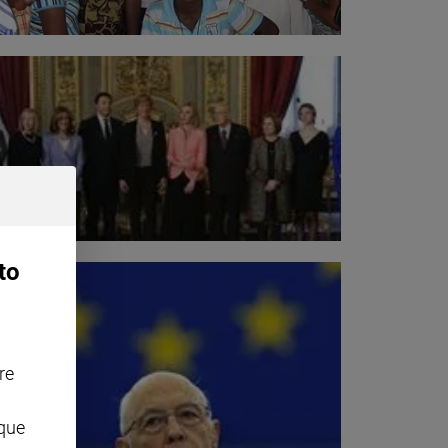
to
re
nque