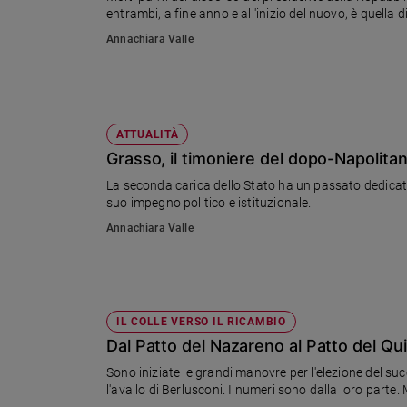
entrambi, a fine anno e all'inizio del nuovo, è quella 
Ambiente
e
Annachiara Valle
Creato
Volontariato
Diritti
Aziende
ATTUALITÀ
di
Grasso, il timoniere del dopo-Napolita
valore
Caso
La seconda carica dello Stato ha un passato dedicato al
suo impegno politico e istituzionale.
della
settimana
Annachiara Valle
Migranti
Diversità
e
inclusione
IL COLLE VERSO IL RICAMBIO
Costume
Dal Patto del Nazareno al Patto del Qui
Cultura
Sono iniziate le grandi manovre per l'elezione del suc
e
l'avallo di Berlusconi. I numeri sono dalla loro parte. M
spettacoli