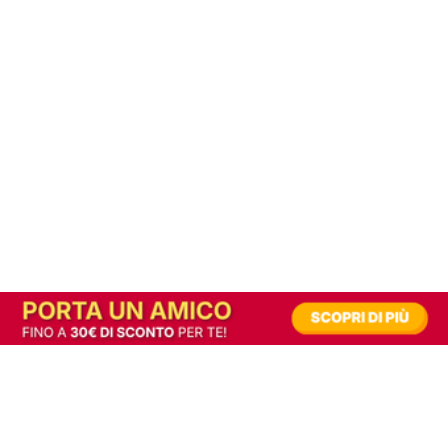
In alternativa, prova la versione digitale!
|
Abbonati
Contribuisci a mantenere questo sito gratuito
Riusciamo a fornire informazione gratuita grazie alla pubblicità erogata dai nostri
partner.
Accettando i consensi richiesti permetti ai nostri partner di creare un'esperienza