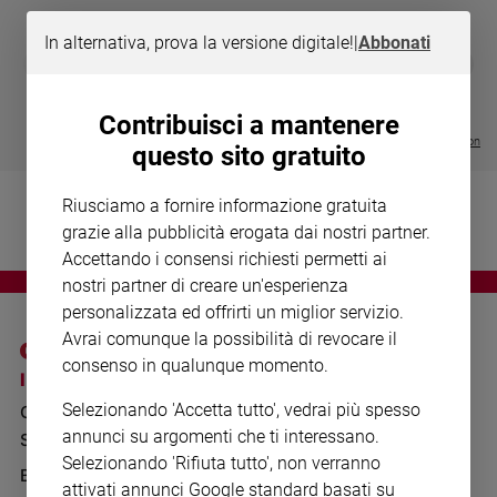
Chiesa
Chiesa
In alternativa, prova la versione digitale!
|
Abbonati
DIARIO G 2026-27
COLLANA ARS
❮
❯
LE GRANDI BASILICHE ITALIANE
€ 8,90
1 - 2
- € 8,90
Fede
- VOL DA 1 AL 5
€ 18,50
e
€ 64,50
Contribuisci a mantenere
spiritualità
Visualizza tutte le collection
questo sito gratuito
Santi
Devozione
Riusciamo a fornire informazione gratuita
e
grazie alla pubblicità erogata dai nostri partner.
fede
Accettando i consensi richiesti permetti ai
Parola
nostri partner di creare un'esperienza
del
personalizzata ed offrirti un miglior servizio.
giorno
Avrai comunque la possibilità di revocare il
Santo
consenso in qualunque momento.
del
I SITI SAN PAOLO
NOTE LEGALI
giorno
Selezionando 'Accetta tutto', vedrai più spesso
GRUPPO EDITORIALE
PRIVACY POLICY
annunci su argomenti che ti interessano.
Società
SAN PAOLO
INFORMATIVA
e
Selezionando 'Rifiuta tutto', non verranno
valori
BENESSERE
WHISTLEBLOWING
attivati annunci Google standard basati su