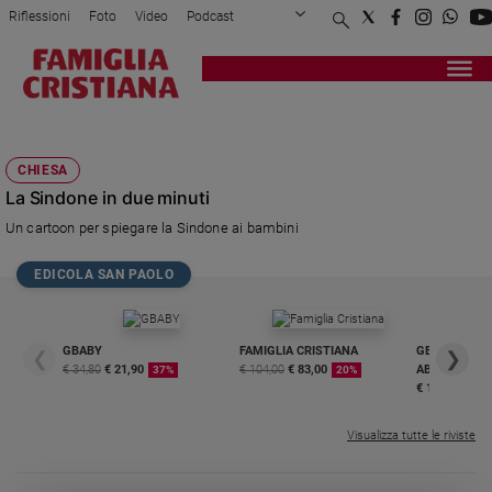
Riflessioni
Foto
Video
Podcast
Privacy Policy
Chi siamo
Contatti
Pubblicità
Attualità
Registrati
Redazione
Italia
PADRE MARIO DURANDO
Cronaca
CHIESA
Politica
La Sindone in due minuti
Mondo
Un cartoon per spiegare la Sindone ai bambini
Economia
Legalità
EDICOLA SAN PAOLO
e
giustizia
Sport
GBABY
FAMIGLIA CRISTIANA
GBABY DIGITA
❮
❯
Interviste
€ 34,80
€ 21,90
€ 104,00
€ 83,00
ABBONAMEN
37%
20%
€ 16,99
Papa
Visualizza tutte le riviste
Papa