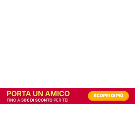
In alternativa, prova la versione digitale!
|
Abbonati
Contribuisci a mantenere questo sito gratuito
Riusciamo a fornire informazione gratuita grazie alla pubblicità erogata dai nostri
partner.
Accettando i consensi richiesti permetti ai nostri partner di creare un'esperienza