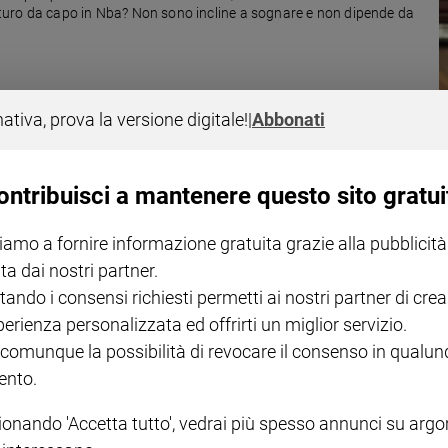
 futuro da capo in Nba? Non sono incline a sognare e non dipende da
nativa, prova la versione digitale!
|
Abbonati
ontribuisci a mantenere questo sito gratui
a federazione italiana pallacanestro si mobilita per isolare i razzisti.
iamo a fornire informazione gratuita grazie alla pubblicità
ta dai nostri partner.
tando i consensi richiesti permetti ai nostri partner di crea
perienza personalizzata ed offrirti un miglior servizio.
 comunque la possibilità di revocare il consenso in qualu
nto.
ionando 'Accetta tutto', vedrai più spesso annunci su arg
I LOVE ENGLISH JUNIOR
CREDERE
IL G
GBABY DIGITALE -
€ 69,00
€ 43,90
€ 98,80
€ 49,90
€ 11
35%
49%