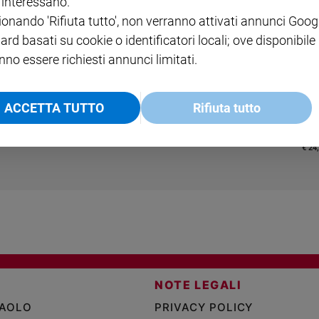
i interessano.
ABBONAMENTO ANNUALE
ionando 'Rifiuta tutto', non verranno attivati annunci Goog
€ 16,99
ard basati su cookie o identificatori locali; ove disponibile
nno essere richiesti annunci limitati.
ACCETTA TUTTO
Rifiuta tutto
QUID+ ALLENIAMO
PRE
COLLANA ARSENIO LUPIN
L'INTELLIGENZA
SANT
VOL. 1 - 2
MAGNIFICA HUMANITAS -
€ 27,50
A 10
€ 18,50
ENCICLICA PAPALE
€ 24
€ 2,90
NOTE LEGALI