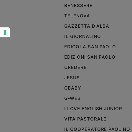
GRUPPO EDITORIALE SAN 
e
BENESSERE
giovani
Adolescenza
TELENOVA
Bioetica
GAZZETTA D'ALBA
IL GIORNALINO
Vai
EDICOLA SAN PAOLO
EDIZIONI SAN PAOLO
Riflessioni
CREDERE
JESUS
Foto
GBABY
Video
G-WEB
I LOVE ENGLISH JUNIOR
Podcast
VITA PASTORALE
Privacy