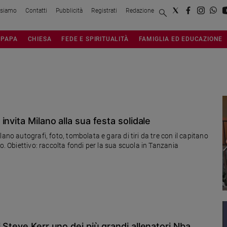
 siamo
Contatti
Pubblicità
Registrati
Redazione
PAPA
CHIESA
FEDE E SPIRITUALITÀ
FAMIGLIA ED EDUCAZIONE
nvita Milano alla sua festa solidale
ano autografi, foto, tombolata e gara di tiri da tre con il capitano
o. Obiettivo: raccolta fondi per la sua scuola in Tanzania
 Steve Kerr uno dei più grandi allenatori Nba