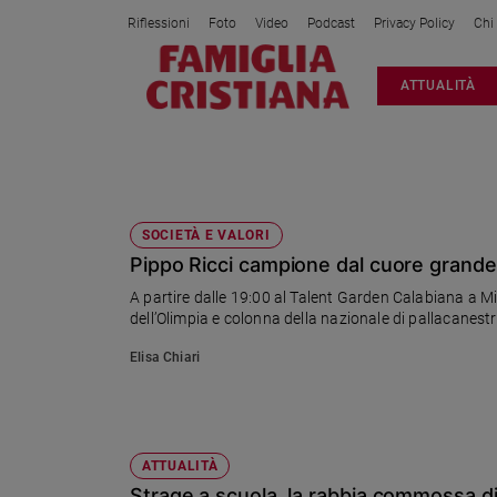
Riflessioni
Foto
Video
Podcast
Privacy Policy
Chi
Attualità
ATTUALITÀ
Italia
Cronaca
Politica
PALLACANESTRO
Mondo
Economia
SOCIETÀ E VALORI
Pippo Ricci campione dal cuore grande i
Legalità
e
A partire dalle 19:00 al Talent Garden Calabiana a Mil
giustizia
dell’Olimpia e colonna della nazionale di pallacanestr
Sport
Elisa Chiari
Interviste
Papa
Papa
ATTUALITÀ
Strage a scuola, la rabbia commossa di