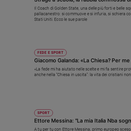
Chiesa
Il Coach di Golden State, una delle più forti e belle 
Chiesa
pallacanestro: si commuove e si infuria, si schiera c
Stati Uniti. Ecco le sue parole
Fede
e
spiritualità
Santi
Devozione
FEDE E SPORT
e
Giacomo Galanda: «La Chiesa? Per me
fede
«La fede mi ha aiutato nelle scelte e mi fa sentire pr
Parola
anche nella “Chiesa in uscita”: la vita dei cristiani non
del
giorno
Santo
del
giorno
SPORT
Società
Ettore Messina: "La mia Italia Nba sogna 
e
valori
A tu per tu con Ettore Messina, primo europeo sceso su