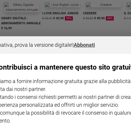
I LOVE ENGLISH JUNIOR
CREDERE
IL G
GBABY DIGITALE -
€ 69,00
€ 43,90
€ 98,80
€ 49,90
€ 11
35%
49%
ABBONAMENTO ANNUALE
€ 16,99
nativa, prova la versione digitale!
|
Abbonati
ontribuisci a mantenere questo sito gratui
COLLANA ARSENIO LUPIN
QUID+ ALLENIAMO
VOL. 1 - 2
MAGNIFICA HUMANITAS -
L'INTELLIGENZA
PRE
iamo a fornire informazione gratuita grazie alla pubblicità
€ 18,50
ENCICLICA PAPALE
€ 27,50
SANT
€ 2,90
A 10
ta dai nostri partner.
€ 24
tando i consensi richiesti permetti ai nostri partner di crea
perienza personalizzata ed offrirti un miglior servizio.
 comunque la possibilità di revocare il consenso in qualu
nto.