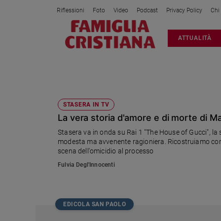
Riflessioni
Foto
Video
Podcast
Privacy Policy
Chi
Attualità
ATTUALITÀ
Italia
Cronaca
Politica
PATRIZIA REGGIANI
Mondo
Economia
STASERA IN TV
La vera storia d'amore e di morte di Ma
Legalità
e
Stasera va in onda su Rai 1 "The House of Gucci", la
giustizia
modesta ma avvenente ragioniera. Ricostruiamo come
Sport
scena dell'omicidio al processo
Interviste
Fulvia Degl'Innocenti
Papa
Papa
EDICOLA SAN PAOLO