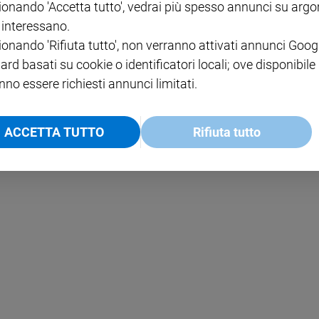
ionando 'Accetta tutto', vedrai più spesso annunci su arg
i interessano.
NOTE LEGALI
ionando 'Rifiuta tutto', non verranno attivati annunci Goog
PAOLO
PRIVACY POLICY
ard basati su cookie o identificatori locali; ove disponibile
nno essere richiesti annunci limitati.
INFORMATIVA WHISTLEBL
SOCIAL
ACCETTA TUTTO
Rifiuta tutto