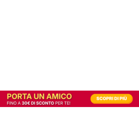
In alternativa, prova la versione digitale!
|
Abbonati
Contribuisci a mantenere questo sito gratuito
Riusciamo a fornire informazione gratuita grazie alla pubblicità erogata dai nostri
partner.
Accettando i consensi richiesti permetti ai nostri partner di creare un'esperienza