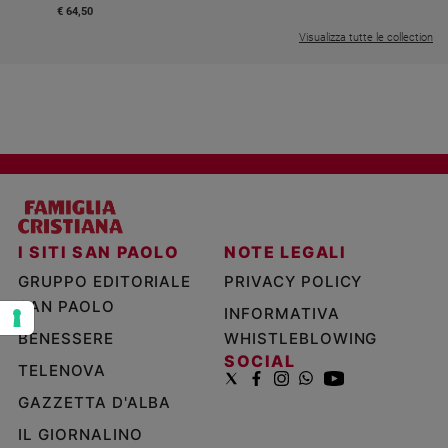
€ 64,50
e
giovani
Visualizza tutte le collection
Adolescenza
Bioetica
Vai
Riflessioni
I SITI SAN PAOLO
NOTE LEGALI
GRUPPO EDITORIALE
PRIVACY POLICY
Foto
SAN PAOLO
INFORMATIVA
BENESSERE
WHISTLEBLOWING
Video
SOCIAL
TELENOVA
Podcast
GAZZETTA D'ALBA
IL GIORNALINO
Privacy