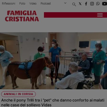
Riflessioni
Foto
Video
Podcast
Privacy Policy
Chi siamo
Contatti
Pubblicità
Attualità
Registrati
Redazione
Italia
PET THERAPY
Cronaca
Politica
Mondo
Economia
Legalità
e
giustizia
Sport
Interviste
Papa
ANIMALI IN CORSIA
Papa
Anche il pony Trilli tra i "pet" che danno conforto ai malati
nelle case del sollievo Vidas