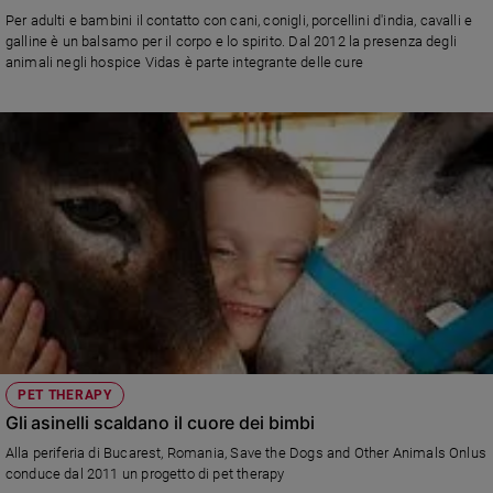
Chiesa
Per adulti e bambini il contatto con cani, conigli, porcellini d'india, cavalli e
Chiesa
galline è un balsamo per il corpo e lo spirito. Dal 2012 la presenza degli
animali negli hospice Vidas è parte integrante delle cure
Fede
e
spiritualità
Santi
Devozione
e
fede
Parola
del
giorno
Santo
del
giorno
PET THERAPY
Gli asinelli scaldano il cuore dei bimbi
Società
e
Alla periferia di Bucarest, Romania, Save the Dogs and Other Animals Onlus
valori
conduce dal 2011 un progetto di pet therapy