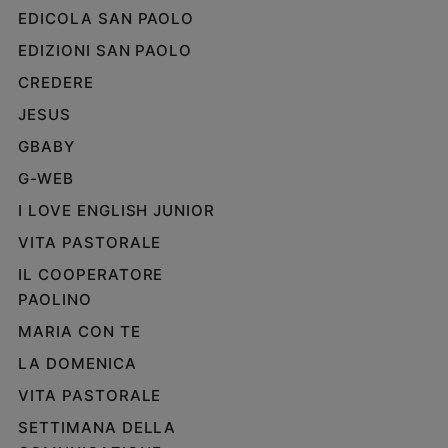
EDICOLA SAN PAOLO
Policy
EDIZIONI SAN PAOLO
Chi
CREDERE
siamo
JESUS
GBABY
Contatti
G-WEB
Pubblicità
I LOVE ENGLISH JUNIOR
VITA PASTORALE
Registrati
IL COOPERATORE
PAOLINO
Redazione
MARIA CON TE
LA DOMENICA
Social
VITA PASTORALE
SETTIMANA DELLA