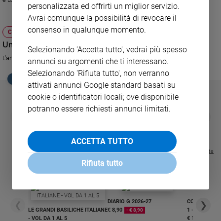
personalizzata ed offrirti un miglior servizio.
Sanremo
Avrai comunque la possibilità di revocare il
2026
consenso in qualunque momento.
CULTURA E SPETTACOLI
Cinema,
Un cane per ritrovare la creatività
Tv
Selezionando 'Accetta tutto', vedrai più spesso
e
L'amicizia tra un cucciolo e uno scrittore
annunci su argomenti che ti interessano.
streaming
Selezionando 'Rifiuta tutto', non verranno
EDICOLA SAN PAOLO
Libri
attivati annunci Google standard basati su
Musica
cookie o identificatori locali; ove disponibile
Arte
potranno essere richiesti annunci limitati.
GBABY
FAMIGLIA CRISTIANA
GBABY DIGITA
❮
❯
€ 34,80
€ 21,90
€ 104,00
€ 83,00
ABBONAMEN
37%
20%
Famiglia
€ 16,99
ed
ACCETTA TUTTO
educazione
Visualizza tutte le riviste
Genitori
Rifiuta tutto
e
figli
Nonni
DIARIO G 2026-27
COLLANA ARS
❮
❯
Coppia
LE GRANDI BASILICHE ITALIANE
€ 8,90
1 - 2
- € 8,90
- VOL DA 1 AL 5
€ 18,50
Scuola