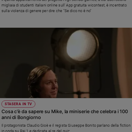
Chiesa
migliaia di studenti italiani online sull' App gratuita wicontest, è incentrato
Chiesa
sulla violenza di genere per dire che "Se dico no è no"
Fede
e
spiritualità
Santi
Devozione
e
fede
Parola
del
giorno
Santo
del
giorno
STASERA IN TV
Cosa c'è da sapere su Mike, la miniserie che celebra i 100
Società
anni di Bongiorno
e
Il protagonista Claudio Gioè e il regista Giuseppe Bonito parlano della fiction
valori
in onda su Rai 1 e dedicata al re del quiz