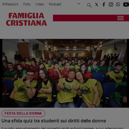
Riflessioni
Foto
Video
Podcast
Privacy Policy
Chi siamo
Contatti
Pubblicità
Attualità
Registrati
Redazione
Italia
QUIZ
Cronaca
Politica
Mondo
Economia
Legalità
e
giustizia
Sport
Interviste
Papa
FESTA DELLA DONNA
Papa
Una sfida quiz tra studenti sui diritti delle donne
Il quinto appuntamento del progetto High school games, a cui aderiscono