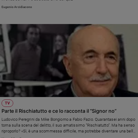
Ambiente
Eugenio Arcidiacono
e
Creato
Volontariato
Diritti
Aziende
di
valore
Caso
della
settimana
Migranti
Diversità
e
TV
inclusione
Parte il Rischiatutto e ce lo racconta il “Signor no”
Costume
Ludovico Peregrini da Mike Bongiorno a Fabio Fazio. Quarantasei anni dopo
Cultura
torna sulla scena del delitto, il suo amatissimo “Rischiatutto”. Ma ha senso
e
riproporlo? «Sì, è una scommessa difficile, ma potrebbe diventare una bella
spettacoli
occasione per i giovani»