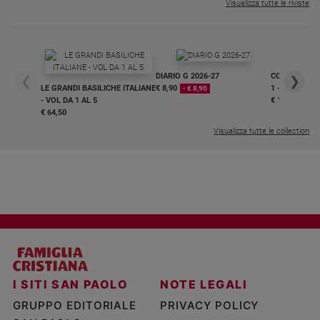
Visualizza tutte le riviste
DIARIO G 2026-27
COLLANA ARS
❮
❯
LE GRANDI BASILICHE ITALIANE
€ 8,90
1 - 2
- € 8,90
- VOL DA 1 AL 5
€ 18,50
€ 64,50
Visualizza tutte le collection
I SITI SAN PAOLO
NOTE LEGALI
GRUPPO EDITORIALE
PRIVACY POLICY