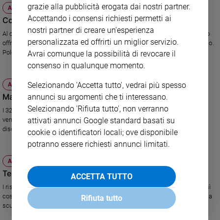
grazie alla pubblicità erogata dai nostri partner.
ATTUALITÀ
Policy
Accettando i consensi richiesti permetti ai
Concorso: alla ricerca del posto fisso
nostri partner di creare un'esperienza
Al concorso per insegnanti numerosi i laureati in discipline che un tempo
Chi
personalizzata ed offrirti un miglior servizio.
offrivano chance di lavori assai remunerati. E' il desiderio di un posto fisso.
siamo
Polemiche sui quiz.
Avrai comunque la possibilità di revocare il
consenso in qualunque momento.
Contatti
Selezionando 'Accetta tutto', vedrai più spesso
ATTUALITÀ
Ma questo concorso è una beffa
annunci su argomenti che ti interessano.
Pubblicità
Selezionando 'Rifiuta tutto', non verranno
I 32 mila aspiranti insegnanti che oggi partecipano alla selezione non
verranno esaminati in base alle loro competenze specifiche, ma a
attivati annunci Google standard basati su
Registrati
discutibili quesiti di enigmistica.
cookie o identificatori locali; ove disponibile
potranno essere richiesti annunci limitati.
Redazione
ATTUALITÀ
Test Invalsi, la scuola spacca l'Italia
ACCETTA TUTTO
Social
I risultati dei quiz: il nostro sistema scolastico funziona bene al Nord, così
così al Centro e maluccio al Sud. Tante proteste. Ma una valutazione della
Rifiuta tutto
scuola è ormai indispensabile.