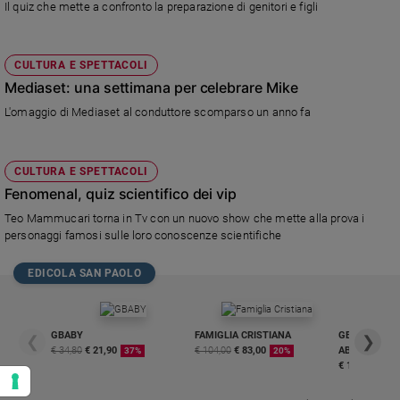
Il quiz che mette a confronto la preparazione di genitori e figli
CULTURA E SPETTACOLI
Mediaset: una settimana per celebrare Mike
L'omaggio di Mediaset al conduttore scomparso un anno fa
CULTURA E SPETTACOLI
Fenomenal, quiz scientifico dei vip
Teo Mammucari torna in Tv con un nuovo show che mette alla prova i
personaggi famosi sulle loro conoscenze scientifiche
EDICOLA SAN PAOLO
GBABY
FAMIGLIA CRISTIANA
GBABY DIGITA
❮
❯
€ 34,80
€ 21,90
€ 104,00
€ 83,00
ABBONAMEN
37%
20%
€ 16,99