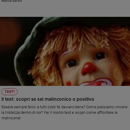
Manuel Gandin
Sanremo
2026
Cinema,
Tv
e
streaming
Libri
Musica
Arte
Famiglia
ed
educazione
TEST!
Genitori
Il test: scopri se sei malinconico o positivo
e
figli
Essere sempre felici a tutti costi fa davvero bene? Come possiamo vincere
la tristezza dentro di noi? Fai il nostro test e scopri come affrontare la
Nonni
malinconia!
Coppia
Scuola