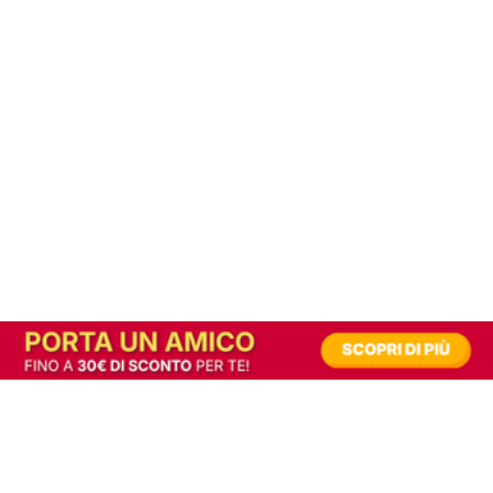
In alternativa, prova la versione digitale!
|
Abbonati
Contribuisci a mantenere questo sito gratuito
Riusciamo a fornire informazione gratuita grazie alla pubblicità erogata dai nostri
partner.
Accettando i consensi richiesti permetti ai nostri partner di creare un'esperienza