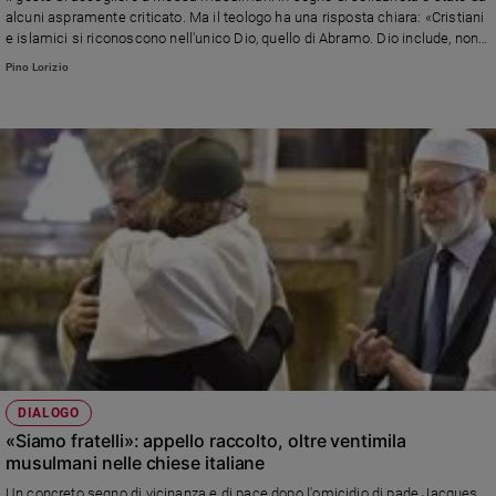
Chiesa
alcuni aspramente criticato. Ma il teologo ha una risposta chiara: «Cristiani
Chiesa
e islamici si riconoscono nell'unico Dio, quello di Abramo. Dio include, non
esclude quello che credenti in altre religioni invocano». Chi richiama guerre
Pino Lorizio
di religione rischia di diventare complice del terrorismo.
Fede
e
spiritualità
Santi
Devozione
e
fede
Parola
del
giorno
Santo
del
giorno
DIALOGO
Società
«Siamo fratelli»: appello raccolto, oltre ventimila
e
musulmani nelle chiese italiane
valori
Un concreto segno di vicinanza e di pace dopo l'omicidio di pade Jacques