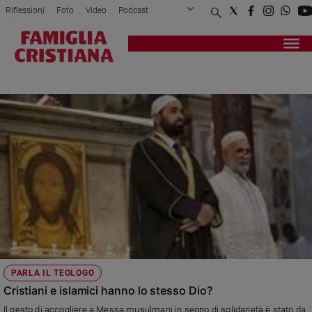
Riflessioni
Foto
Video
Podcast
Privacy Policy
Chi siamo
Contatti
Pubblicità
Attualità
Registrati
Redazione
Italia
ROUEN
Cronaca
Politica
Mondo
Economia
Legalità
e
giustizia
Sport
Interviste
Papa
PARLA IL TEOLOGO
Papa
Cristiani e islamici hanno lo stesso Dio?
Il gesto di accogliere a Messa musulmani in segno di solidarietà è stato da