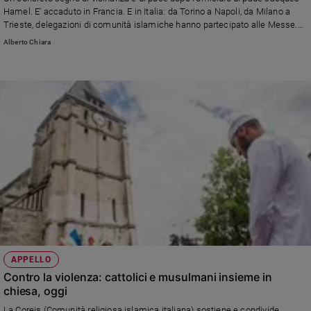
Ambiente
Hamel. E' accaduto in Francia. E in Italia: da Torino a Napoli, da Milano a
e
Trieste, delegazioni di comunità islamiche hanno partecipato alle Messe.
L'apprezzamento del cardinale Angelo Bagnasco, presidente della Cei, e del
Creato
Alberto Chiara
ministro degli Esteri, Paolo Gentiloni.
Volontariato
Diritti
Aziende
di
valore
Caso
della
settimana
Migranti
Diversità
e
inclusione
Costume
APPELLO
Contro la violenza: cattolici e musulmani insieme in
Cultura
chiesa, oggi
e
spettacoli
La Coreis (Comunità religiosa islamica italiana) sostiene e condivide