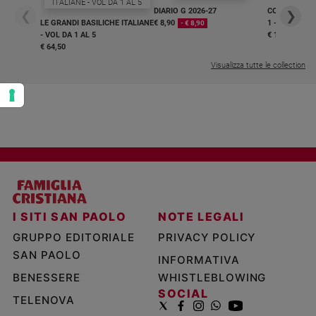
DIARIO G 2026-27
COLLANA ARS
❮
❯
LE GRANDI BASILICHE ITALIANE
€ 8,90
1 - 2
- € 8,90
- VOL DA 1 AL 5
€ 18,50
€ 64,50
Visualizza tutte le collection
I SITI SAN PAOLO
NOTE LEGALI
GRUPPO EDITORIALE
PRIVACY POLICY
SAN PAOLO
INFORMATIVA
BENESSERE
WHISTLEBLOWING
SOCIAL
TELENOVA