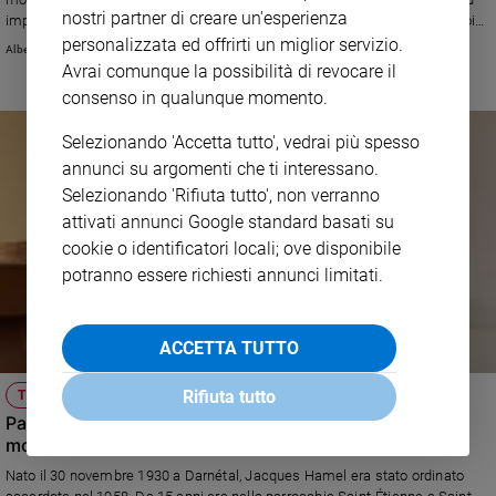
nostri partner di creare un'esperienza
e
imparare come si diventa apostoli dell'amore». Poi vola in Francia. La gioia
dei 35 mila giovani francesi alla Gmg si trasforma in pianto per il martirio
personalizzata ed offrirti un miglior servizio.
giovani
Alberto Bobbio
del sacerdote. Hamal settimo prete ucciso quest'anno. Nell'ultima lettera
Avrai comunque la possibilità di revocare il
Adolescenza
alla parrocchia l'invito a pregare per un mondo più fraterno
consenso in qualunque momento.
Bioetica
Selezionando 'Accetta tutto', vedrai più spesso
annunci su argomenti che ti interessano.
Vai
Selezionando 'Rifiuta tutto', non verranno
attivati annunci Google standard basati su
cookie o identificatori locali; ove disponibile
Riflessioni
potranno essere richiesti annunci limitati.
Foto
ACCETTA TUTTO
Video
Rifiuta tutto
TESTIMONI
Padre Jacques Hamel, il bonario curato di campagna
Podcast
morto martire
Nato il 30 novembre 1930 a Darnétal, Jacques Hamel era stato ordinato
Privacy