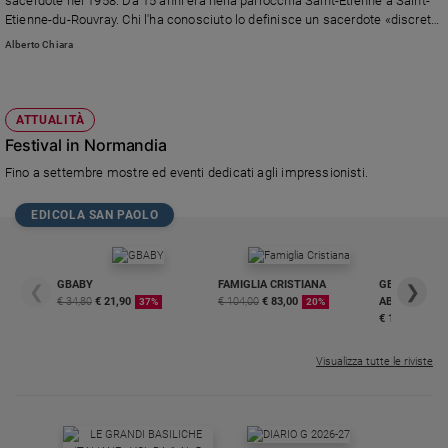
sacerdote nel 1958. Da 15 anni era nella parrocchia Saint-Étienne a Saint-
Etienne-du-Rouvray. Chi l'ha conosciuto lo definisce un sacerdote «discreto,
Policy
tendenzialmente silenzioso, ma alquanto affabile», «sempre disponibile con
Alberto Chiara
chiunque».
Chi
siamo
ATTUALITÀ
Festival in Normandia
Contatti
Fino a settembre mostre ed eventi dedicati agli impressionisti.
Pubblicità
EDICOLA SAN PAOLO
Registrati
GBABY
FAMIGLIA CRISTIANA
GBABY DIGITA
❮
❯
€ 34,80
€ 21,90
€ 104,00
€ 83,00
ABBONAMEN
37%
20%
Redazione
€ 16,99
Visualizza tutte le riviste
Social