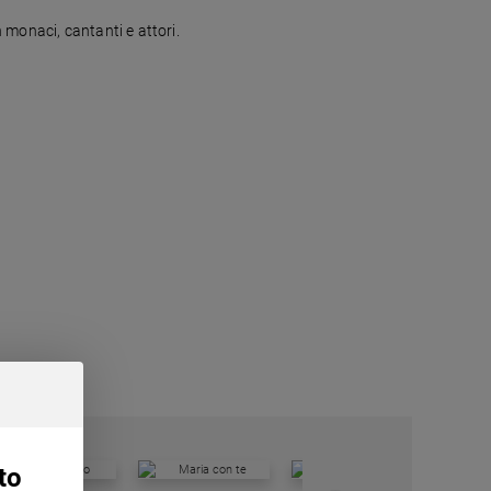
 monaci, cantanti e attori.
to