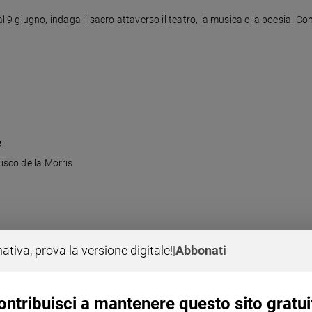
giugno, indaga il sacro attaverso il teatro, la musica e la poesia. Con
e
disco della Morris
nativa, prova la versione digitale!
|
Abbonati
ontribuisci a mantenere questo sito gratui