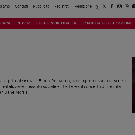
 siamo
Contatti
Pubblicità
Registrati
Redazione
PAPA
CHIESA
FEDE E SPIRITUALITÀ
FAMIGLIA ED EDUCAZIONE
si colpiti dal sisma in Emilia Romagna, hanno promosso una serie di
ivitalizzare il tessuto sociale e riflettere sul concetto di identità.
ah Jane Morris.