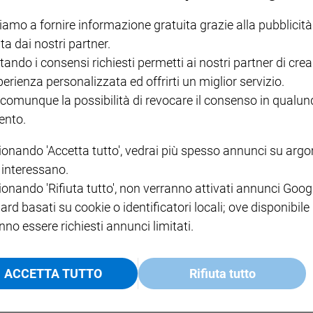
I LOVE ENGLISH JUNIOR
CREDERE
IL G
GBABY DIGITALE -
€ 69,00
€ 43,90
€ 98,80
€ 49,90
€ 11
35%
49%
iamo a fornire informazione gratuita grazie alla pubblicità
ABBONAMENTO ANNUALE
ta dai nostri partner.
€ 16,99
tando i consensi richiesti permetti ai nostri partner di crea
perienza personalizzata ed offrirti un miglior servizio.
 comunque la possibilità di revocare il consenso in qualu
nto.
COLLANA ARSENIO LUPIN
QUID+ ALLENIAMO
ionando 'Accetta tutto', vedrai più spesso annunci su arg
VOL. 1 - 2
MAGNIFICA HUMANITAS -
L'INTELLIGENZA
PRE
i interessano.
€ 18,50
ENCICLICA PAPALE
€ 27,50
SANT
€ 2,90
A 10
ionando 'Rifiuta tutto', non verranno attivati annunci Goog
€ 24
ard basati su cookie o identificatori locali; ove disponibile
nno essere richiesti annunci limitati.
ACCETTA TUTTO
Rifiuta tutto