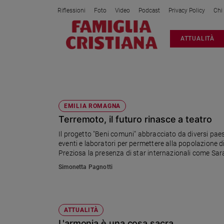
Riflessioni
Foto
Video
Podcast
Privacy Policy
Chi
Attualità
ATTUALITÀ
Italia
Cronaca
Politica
SARAH JANE MORRIS
Mondo
Economia
EMILIA ROMAGNA
Terremoto, il futuro rinasce a teatro
Legalità
e
Il progetto "Beni comuni" abbracciato da diversi pae
giustizia
eventi e laboratori per permettere alla popolazione di r
Sport
Preziosa la presenza di star internazionali come Sar
Interviste
Simonetta Pagnotti
Papa
Papa
ATTUALITÀ
L'armonia è una cosa sacra