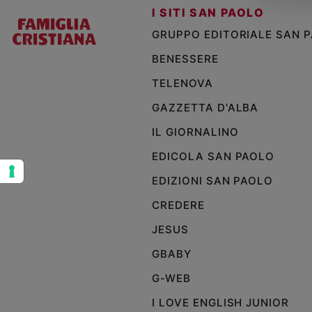
I SITI SAN PAOLO
Sanremo
GRUPPO EDITORIALE SAN 
2026
Cinema,
BENESSERE
Tv
e
TELENOVA
streaming
GAZZETTA D'ALBA
Libri
IL GIORNALINO
Musica
Arte
EDICOLA SAN PAOLO
EDIZIONI SAN PAOLO
Famiglia
ed
CREDERE
educazione
Genitori
JESUS
e
GBABY
figli
Nonni
G-WEB
Coppia
I LOVE ENGLISH JUNIOR
Scuola