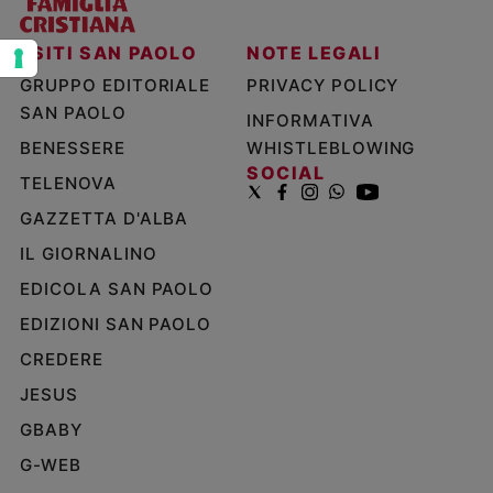
Policy
I SITI SAN PAOLO
NOTE LEGALI
Chi
GRUPPO EDITORIALE
PRIVACY POLICY
SAN PAOLO
siamo
INFORMATIVA
BENESSERE
WHISTLEBLOWING
SOCIAL
Contatti
TELENOVA
GAZZETTA D'ALBA
Pubblicità
IL GIORNALINO
Registrati
EDICOLA SAN PAOLO
EDIZIONI SAN PAOLO
Redazione
CREDERE
JESUS
Social
GBABY
G-WEB