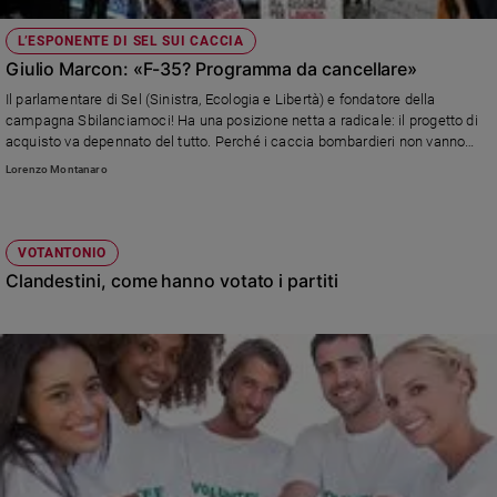
Chiesa
Chiesa
L’ESPONENTE DI SEL SUI CACCIA
Giulio Marcon: «F-35? Programma da cancellare»
Fede
Il parlamentare di Sel (Sinistra, Ecologia e Libertà) e fondatore della
e
campagna Sbilanciamoci! Ha una posizione netta a radicale: il progetto di
spiritualità
acquisto va depennato del tutto. Perché i caccia bombardieri non vanno
Santi
bene per un Paese che “ripudia la guerra”. E perché sono un “bidone”,
Lorenzo Montanaro
inaffidabile e costoso.
Devozione
e
fede
VOTANTONIO
Parola
Clandestini, come hanno votato i partiti
del
giorno
Santo
del
giorno
Società
e
valori