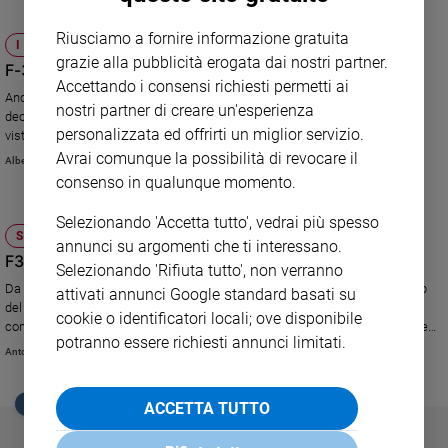
Sanremo
Riusciamo a fornire informazione gratuita
I NOSTRI SOLDI
2026
grazie alla pubblicità erogata dai nostri partner.
F-35: ma non finisce qui
Cinema,
Accettando i consensi richiesti permetti ai
Tv
Anche il Senato approva una mozione di maggioranza che decide di non
nostri partner di creare un'esperienza
e
decidere. E rinvia tutto. Intanto, i parlamentari contrari si organizzano. In
personalizzata ed offrirti un miglior servizio.
vista dell'autunno.
streaming
Avrai comunque la possibilità di revocare il
Libri
Alberto Chiara
consenso in qualunque momento.
Musica
Arte
Selezionando 'Accetta tutto', vedrai più spesso
SOCIETÀ E VALORI
annunci su argomenti che ti interessano.
Famiglia
F35, nel Pd cresce la fronda pacifista
Selezionando 'Rifiuta tutto', non verranno
ed
Da Civati a Gero Grassi, tra i democratici aumentano i favorevoli allo stop
educazione
attivati annunci Google standard basati su
del programma d'acquisto dei cacciabombardieri che vale
cookie o identificatori locali; ove disponibile
Genitori
complessivamente circa 14 miliardi di euro. Ora si cerca una mediazione
potranno essere richiesti annunci limitati.
chiedendo una sospensiva. Settimana decisiva alla Camera.
e
Antonio Sanfrancesco
figli
Nonni
EDICOLA SAN PAOLO
ACCETTA TUTTO
Coppia
Scuola