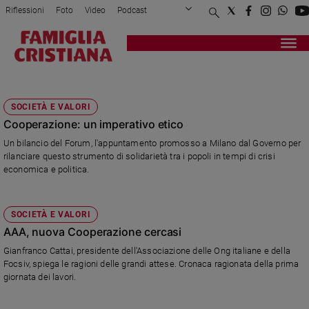
Riflessioni
Foto
Video
Podcast
Privacy Policy
Chi siamo
Contatti
Pubblicità
Attualità
Registrati
Redazione
Italia
SERGIO MARELLI
Cronaca
SOCIETÀ E VALORI
Politica
Cooperazione: un imperativo etico
Mondo
Un bilancio del Forum, l'appuntamento promosso a Milano dal Governo per
Economia
rilanciare questo strumento di solidarietà tra i popoli in tempi di crisi
Legalità
economica e politica.
e
giustizia
Sport
SOCIETÀ E VALORI
Interviste
AAA, nuova Cooperazione cercasi
Gianfranco Cattai, presidente dell'Associazione delle Ong italiane e della
Papa
Focsiv, spiega le ragioni delle grandi attese. Cronaca ragionata della prima
giornata dei lavori.
Papa