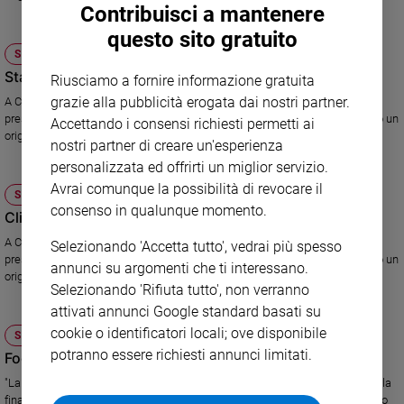
Contribuisci a mantenere
Sanremo
questo sito gratuito
2026
SOCIETÀ E VALORI
Cinema,
Stati d'umore variabile, come il clima
Riusciamo a fornire informazione gratuita
Tv
grazie alla pubblicità erogata dai nostri partner.
A Cancun, in Messico, i Governi discutono di cambiamenti climatici,
e
pressati dall'opinione pubblica che chiede di ridurre l'inquinamento. Ecco un
Accettando i consensi richiesti permetti ai
streaming
originale diario del vertice.
nostri partner di creare un'esperienza
Libri
personalizzata ed offrirti un miglior servizio.
Musica
Avrai comunque la possibilità di revocare il
Arte
SOCIETÀ E VALORI
consenso in qualunque momento.
Clima: tira una brutta aria, per i poveri
Famiglia
A Cancun, in Messico, i Governi discutono di cambiamenti climatici,
Selezionando 'Accetta tutto', vedrai più spesso
ed
pressati dall'opinione pubblica che chiede di ridurre l'inquinamento. Ecco un
educazione
annunci su argomenti che ti interessano.
originale diario del vertice.
Selezionando 'Rifiuta tutto', non verranno
Genitori
attivati annunci Google standard basati su
e
figli
cookie o identificatori locali; ove disponibile
SOCIETÀ E VALORI
potranno essere richiesti annunci limitati.
Nonni
Focsiv: "Tassare le banche? Bene"
Coppia
"La proposta francese di tassare le banche per recuperare gli aiuti dati alla
finanza va nella giusta direzione, ma non basta", dice Sergio Marelli rivolto
Scuola