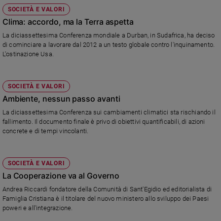
Chiesa
SOCIETÀ E VALORI
Chiesa
Clima: accordo, ma la Terra aspetta
La diciassettesima Conferenza mondiale a Durban, in Sudafrica, ha deciso
Fede
di cominciare a lavorare dal 2012 a un testo globale contro l'inquinamento.
e
L'ostinazione Usa.
spiritualità
Santi
Devozione
SOCIETÀ E VALORI
e
Ambiente, nessun passo avanti
fede
La diciassettesima Conferenza sui cambiamenti climatici sta rischiando il
Parola
fallimento. Il documento finale è privo di obiettivi quantificabili, di azioni
del
concrete e di tempi vincolanti.
giorno
Santo
del
SOCIETÀ E VALORI
giorno
La Cooperazione va al Governo
Andrea Riccardi fondatore della Comunità di Sant'Egidio ed editorialista di
Società
Famiglia Cristiana è il titolare del nuovo ministero allo sviluppo dei Paesi
e
poweri e all'integrazione.
valori