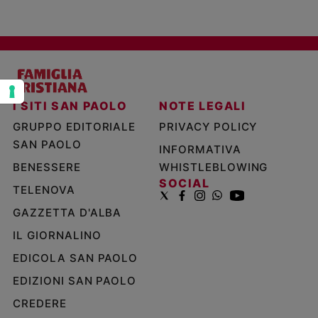
Policy
Chi
siamo
I SITI SAN PAOLO
NOTE LEGALI
Contatti
GRUPPO EDITORIALE
PRIVACY POLICY
SAN PAOLO
Pubblicità
INFORMATIVA
BENESSERE
WHISTLEBLOWING
Registrati
SOCIAL
TELENOVA
GAZZETTA D'ALBA
Redazione
IL GIORNALINO
EDICOLA SAN PAOLO
Social
EDIZIONI SAN PAOLO
CREDERE