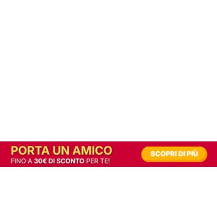
In alternativa, prova la versione digitale!
|
Abbonati
Contribuisci a mantenere questo sito gratuito
Riusciamo a fornire informazione gratuita grazie alla pubblicità erogata dai nostri
partner.
Accettando i consensi richiesti permetti ai nostri partner di creare un'esperienza