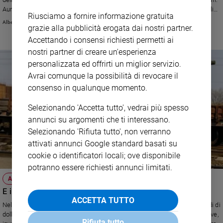
e
Aumenti consistenti in Asia, Oceania, Europa centrale e Medio Oriente; gli
Riusciamo a fornire informazione gratuita
stanziamenti diminuiscono in Europa occidentale, Africa e America latina.
giovani
Alberto Chiara
grazie alla pubblicità erogata dai nostri partner.
Adolescenza
Accettando i consensi richiesti permetti ai
Bioetica
nostri partner di creare un'esperienza
personalizzata ed offrirti un miglior servizio.
Avrai comunque la possibilità di revocare il
Vai
consenso in qualunque momento.
Selezionando 'Accetta tutto', vedrai più spesso
Riflessioni
annunci su argomenti che ti interessano.
Selezionando 'Rifiuta tutto', non verranno
attivati annunci Google standard basati su
Foto
cookie o identificatori locali; ove disponibile
potranno essere richiesti annunci limitati.
Video
ATTUALITÀ
E ingrassa i fabbricanti di armi
Podcast
ACCETTA TUTTO
Nel 2013 per cannoni, fucili, bombe e jet si sono spesi circa 1.747 miliardi di
dollari, l'1,9% in meno rispetto al 2012. Diminusice solo l'Occidente. Altrove,
Privacy
Rifiuta tutto