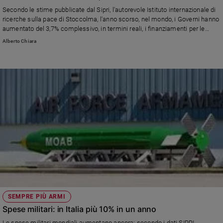
Ambiente
Secondo le stime pubblicate dal Sipri, l'autorevole Istituto internazionale di
e
ricerche sulla pace di Stoccolma, l'anno scorso, nel mondo, i Governi hanno
Creato
aumentato del 3,7% complessivo, in termini reali, i finanziamenti per le
forze armate e per l'acquisto di sistemi d'arma. Crescono gli stanziamenti
Volontariato
Alberto Chiara
Usa. Impennata di Russia, Cina e Nato in generale. Segnalati anche
Diritti
significativi incrementi di India, Arabia Saudita ed Etiopia
Aziende
di
valore
Caso
della
settimana
Migranti
Diversità
e
inclusione
Costume
SEMPRE PIÙ ARMI
Cultura
Spese militari: in Italia più 10% in un anno
e
spettacoli
Le spese militari mondiali aumentano ancora: secondo i dati SIPRI