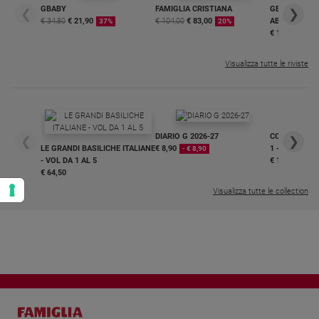
GBABY
FAMIGLIA CRISTIANA
GBABY DIGITA
❮
❯
€ 34,80
€ 21,90
€ 104,00
€ 83,00
ABBONAMEN
37%
20%
€ 16,99
Visualizza tutte le riviste
DIARIO G 2026-27
COLLANA ARS
❮
❯
LE GRANDI BASILICHE ITALIANE
€ 8,90
1 - 2
- € 8,90
- VOL DA 1 AL 5
€ 18,50
€ 64,50
Visualizza tutte le collection