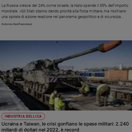
Chiesa
La Russia cresce del 24% come Israele, la Nato spende il 55% dell'importo
Chiesa
mondiale. «Gli Stati stanno dando priorità alla forza militare, ma rischiano
una spirale di azione-reazione nel panorama geopolitico e di sicurezza
sempre più instabile», spiega il l’Istituto internazionale di ricerche sulla
Fede
Antonio Sanfrancesco
pace di Stoccolma (SIPRI) che ha diffuso i dati. E l’Italia? «Nel 2024
e
spiritualità
spenderà circa 28,1 miliardi di euro, con un aumento di oltre 1400 milioni
rispetto al 2023», denuncia Rete Disarmo
Santi
Devozione
e
fede
Parola
del
giorno
Santo
del
giorno
Società
INDUSTRIA BELLICA
e
Ucraina e Taiwan, le crisi gonfiano le spese militari: 2.240
valori
miliardi di dollari nel 2022, è record