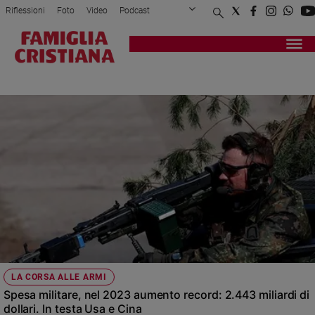
Riflessioni
Foto
Video
Podcast
Privacy Policy
Chi siamo
Contatti
Pubblicità
Attualità
Registrati
Redazione
Italia
SIPRI
Cronaca
Politica
Mondo
Economia
Legalità
e
giustizia
Sport
Interviste
Papa
LA CORSA ALLE ARMI
Papa
Spesa militare, nel 2023 aumento record: 2.443 miliardi di
dollari. In testa Usa e Cina