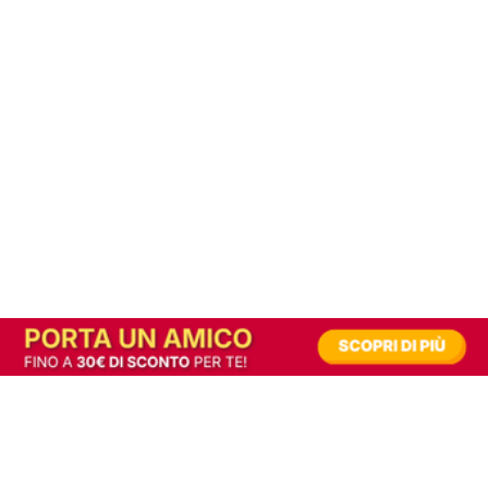
In alternativa, prova la versione digitale!
|
Abbonati
Contribuisci a mantenere questo sito gratuito
Riusciamo a fornire informazione gratuita grazie alla pubblicità erogata dai nostri
partner.
Accettando i consensi richiesti permetti ai nostri partner di creare un'esperienza