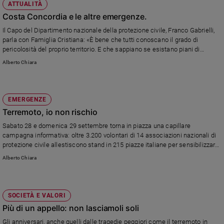
ATTUALITÀ
Costa Concordia e le altre emergenze.
Il Capo del Dipartimento nazionale della protezione civile, Franco Gabrielli,
parla con Famiglia Cristiana: «È bene che tutti conoscano il grado di
pericolosità del proprio territorio. E che sappiano se esistano piani di
evacuazione, in modo da sapersi comportare in caso di bisogno».
Alberto Chiara
EMERGENZE
Terremoto, io non rischio
Sabato 28 e domenica 29 settembre torna in piazza una capillare
campagna informativa: oltre 3.200 volontari di 14 associazioni nazionali di
protezione civile allestiscono stand in 215 piazze italiane per sensibilizzare
i propri concittadini sui pericoli legati ai movimenti tellurici.
Alberto Chiara
SOCIETÀ E VALORI
Più di un appello: non lasciamoli soli
Gli anniversari, anche quelli dalle tragedie peggiori come il terremoto in