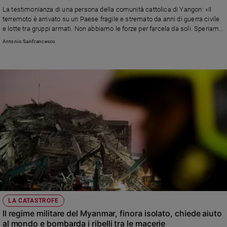
Chiesa
La testimonianza di una persona della comunità cattolica di Yangon: «Il
Chiesa
terremoto è arrivato su un Paese fragile e stremato da anni di guerra civile
e lotte tra gruppi armati. Non abbiamo le forze per farcela da soli. Speriamo
che la solidarietà internazionale aiuti a ristabilire relazioni diplomatiche».
Fede
Antonio Sanfrancesco
Intanto la giunta militare bombarda i ribelli anche nelle zone colpite dal
e
spiritualità
sisma
Santi
Devozione
e
fede
Parola
del
giorno
Santo
del
giorno
Società
LA CATASTROFE
e
Il regime militare del Myanmar, finora isolato, chiede aiuto
valori
al mondo e bombarda i ribelli tra le macerie