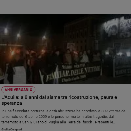
gratuitamente agli abitanti.
ANNIVERSARIO
L'Aquila: a 8 anni dal sisma tra ricostruzione, paura e
speranza
In una fiaccolata notturna la città abruzzese ha ricordato le 309 vittime del
terremoto del 6 aprile 2009 e le persone morte in altre tragedie, dal
terremoto a San Giuliano di Puglia alla Terra dei fuochi. Presenti le
delegazioni di Amatrice e Accumoli.
Giulia Cerqueti