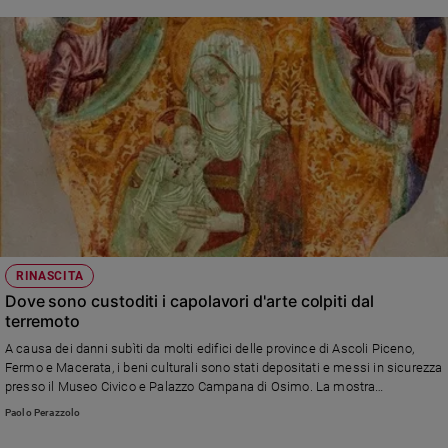
RINASCITA
Dove sono custoditi i capolavori d'arte colpiti dal
terremoto
A causa dei danni subìti da molti edifici delle province di Ascoli Piceno,
Fermo e Macerata, i beni culturali sono stati depositati e messi in sicurezza
presso il Museo Civico e Palazzo Campana di Osimo. La mostra
"Capolavori Sibillini. L'arte dei luoghi feriti dal sisma" è aperta fino all'1
Paolo Perazzolo
ottobre.