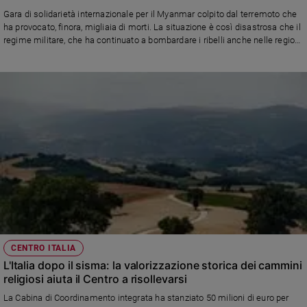
Ambiente
Gara di solidarietà internazionale per il Myanmar colpito dal terremoto che
e
ha provocato, finora, migliaia di morti. La situazione è così disastrosa che il
Creato
regime militare, che ha continuato a bombardare i ribelli anche nelle regioni
colpite dal sisma, ha chiesto aiuto assicurando «vie aperte per i soccorsi
Volontariato
stranieri». Una fonte della comunità cattolica di Mandalay, una delle città
Diritti
più colpite, all’Agenzia Fides: «Stato assente, i soccorsi affidati alla buona
Aziende
volontà della gente»
di
valore
Caso
della
settimana
Migranti
Diversità
e
inclusione
CENTRO ITALIA
Costume
L'Italia dopo il sisma: la valorizzazione storica dei cammini
religiosi aiuta il Centro a risollevarsi
Cultura
e
La Cabina di Coordinamento integrata ha stanziato 50 milioni di euro per
spettacoli