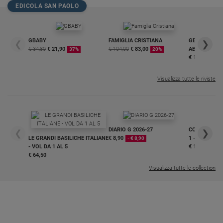
EDICOLA SAN PAOLO
GBABY
FAMIGLIA CRISTIANA
GBABY DIGITA
❮
❯
€ 34,80
€ 21,90
€ 104,00
€ 83,00
ABBONAMEN
37%
20%
€ 16,99
Visualizza tutte le riviste
DIARIO G 2026-27
COLLANA ARS
❮
❯
LE GRANDI BASILICHE ITALIANE
€ 8,90
1 - 2
- € 8,90
- VOL DA 1 AL 5
€ 18,50
€ 64,50
Visualizza tutte le collection