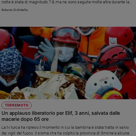
notte è stata di magnitudo 7.8, ma ne sono seguite molte altre durante la
e
giornata
Roberto Zichittella
giovani
Adolescenza
Bioetica
Vai
Riflessioni
Foto
Video
TERREMOTO
Un applauso liberatorio per Elif, 3 anni, salvata dalle
Podcast
macerie dopo 65 ore
La tv turca ha ripreso il momento in cui la bambina è stata tratta in salvo
Privacy
dai vigili del fuoco. Il sisma che ha colpito la provincia di Smirne e alcune