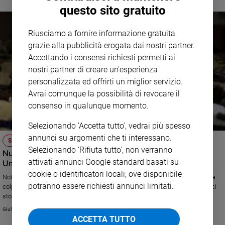
questo sito gratuito
Riusciamo a fornire informazione gratuita
grazie alla pubblicità erogata dai nostri partner.
Accettando i consensi richiesti permetti ai
nostri partner di creare un'esperienza
personalizzata ed offrirti un miglior servizio.
Avrai comunque la possibilità di revocare il
consenso in qualunque momento.
Selezionando 'Accetta tutto', vedrai più spesso
annunci su argomenti che ti interessano.
SUI MONTI SIBILLINI
Selezionando 'Rifiuta tutto', non verranno
Nuove scosse, il terremoto non dà tregua a Marche e
attivati annunci Google standard basati su
Umbria
cookie o identificatori locali; ove disponibile
Notte di panico, quella del 26 ottobre, nel Centro Italia. Un nuovo sisma ha
potranno essere richiesti annunci limitati.
colpito la zona appenninica causando enormi danni alle case e agli edifici
storici. I Comuni interessati sono venti, fra i quali Castelsantangelo sul
Nera, Visso, Ussita e Preci. Il Governo stanzia 40 milioni di euro per la
Giulia Cerqueti
ricostruzione.
ACCETTA TUTTO