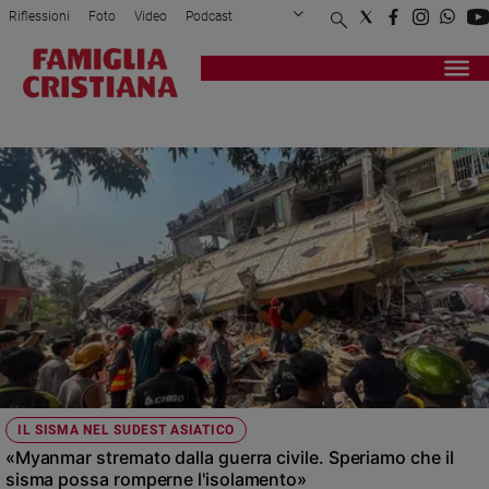
Riflessioni
Foto
Video
Podcast
Privacy Policy
Chi siamo
Contatti
Pubblicità
Attualità
Registrati
Redazione
Italia
SISMA
Cronaca
Politica
Mondo
Economia
Legalità
e
giustizia
Sport
Interviste
Papa
IL SISMA NEL SUDEST ASIATICO
Papa
«Myanmar stremato dalla guerra civile. Speriamo che il
sisma possa romperne l'isolamento»