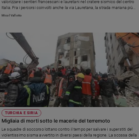
valorizzare i sentieri francescani e lauretani nel cratere sismico del centro
Italia. Fra i percorsi coinvolti anche la via Lauretana, la strada mariana più
Sanremo
antica del mondo
2026
Micol Vallotto
Cinema,
Tv
e
streaming
Libri
Musica
Arte
Famiglia
ed
educazione
Genitori
e
TURCHIA E SIRIA
figli
Migliaia di morti sotto le macerie del terremoto
Nonni
Le squadre di soccorso lottano contro il tempo per salvare i superstiti del
Coppia
violentissimo sisma avvertito in diversi paesi della regione. La scossa della
Scuola