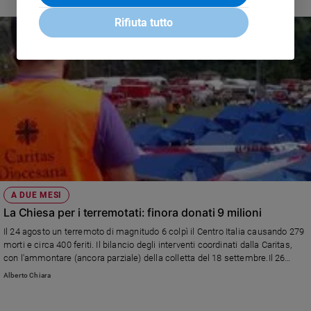
Rifiuta tutto
A DUE MESI
La Chiesa per i terremotati: finora donati 9 milioni
Il 24 agosto un terremoto di magnitudo 6 colpì il Centro Italia causando 279
morti e circa 400 feriti. Il bilancio degli interventi coordinati dalla Caritas,
con l'ammontare (ancora parziale) della colletta del 18 settembre.Il 26
ottobre e il 9 novembre il cardinale Angelo Bagnasco visita i paesi devastati
Alberto Chiara
dal sisma nelle diocesi di Ascoli Piceno, Rieti e Spoleto-Norcia.