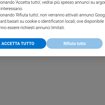
ionando 'Accetta tutto', vedrai più spesso annunci su arg
i interessano.
NOTE LEGALI
ionando 'Rifiuta tutto', non verranno attivati annunci Goog
PAOLO
PRIVACY POLICY
ard basati su cookie o identificatori locali; ove disponibile
nno essere richiesti annunci limitati.
INFORMATIVA WHISTLEBL
SOCIAL
ACCETTA TUTTO
Rifiuta tutto