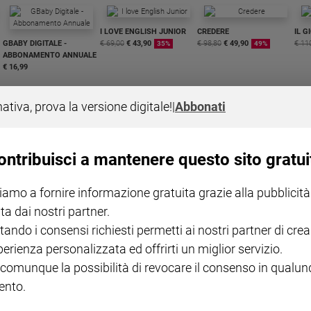
I LOVE ENGLISH JUNIOR
CREDERE
IL G
GBABY DIGITALE -
€ 69,00
€ 43,90
€ 98,80
€ 49,90
€ 11
35%
49%
ABBONAMENTO ANNUALE
€ 16,99
nativa, prova la versione digitale!
|
Abbonati
ontribuisci a mantenere questo sito gratui
COLLANA ARSENIO LUPIN
QUID+ ALLENIAMO
VOL. 1 - 2
MAGNIFICA HUMANITAS -
L'INTELLIGENZA
PRE
iamo a fornire informazione gratuita grazie alla pubblicità
€ 18,50
ENCICLICA PAPALE
€ 27,50
SANT
€ 2,90
A 10
ta dai nostri partner.
€ 24
tando i consensi richiesti permetti ai nostri partner di crea
perienza personalizzata ed offrirti un miglior servizio.
 comunque la possibilità di revocare il consenso in qualu
nto.