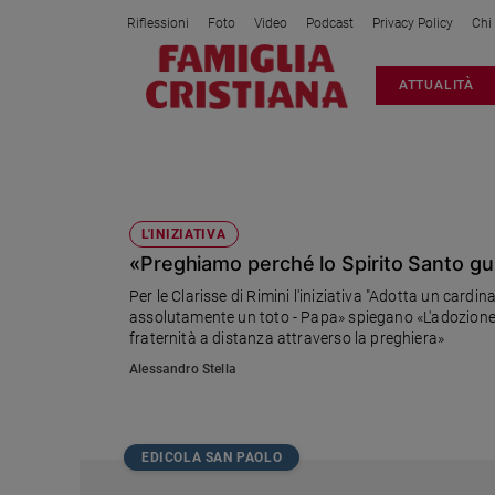
Riflessioni
Foto
Video
Podcast
Privacy Policy
Chi
Attualità
ATTUALITÀ
Italia
Cronaca
Politica
SUORE DI RIMINI
Mondo
Economia
L'INIZIATIVA
«Preghiamo perché lo Spirito Santo gui
Legalità
e
Per le Clarisse di Rimini l'iniziativa "Adotta un card
giustizia
assolutamente un toto - Papa» spiegano «L'adozione è
Sport
fraternità a distanza attraverso la preghiera»
Interviste
Alessandro Stella
Papa
Papa
EDICOLA SAN PAOLO