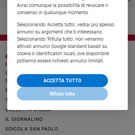
Ambiente
Avrai comunque la possibilità di revocare il
e
consenso in qualunque momento.
Creato
Selezionando 'Accetta tutto', vedrai più spesso
Volontariato
annunci su argomenti che ti interessano.
Diritti
Selezionando 'Rifiuta tutto', non verranno
Aziende
attivati annunci Google standard basati su
di
valore
cookie o identificatori locali; ove disponibile
potranno essere richiesti annunci limitati.
Caso
I SITI SAN PAOLO
NOTE LEGALI
della
GRUPPO EDITORIALE
PRIVACY POLICY
settimana
SAN PAOLO
ACCETTA TUTTO
Migranti
INFORMATIVA
Diversità
BENESSERE
WHISTLEBLOWING
Rifiuta tutto
e
SOCIAL
TELENOVA
inclusione
GAZZETTA D'ALBA
Costume
IL GIORNALINO
Cultura
e
EDICOLA SAN PAOLO
spettacoli