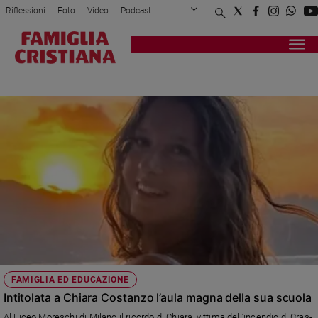
Riflessioni
Foto
Video
Podcast
Privacy Policy
Chi siamo
Contatti
Pubblicità
Attualità
Registrati
Redazione
Italia
TARGA
Cronaca
Politica
Mondo
Economia
Legalità
e
giustizia
Sport
Interviste
Papa
FAMIGLIA ED EDUCAZIONE
Papa
Intitolata a Chiara Costanzo l’aula magna della sua scuola
Al Liceo Moreschi di Milano il ricordo di Chiara, vittima dell’incendio di Cras-