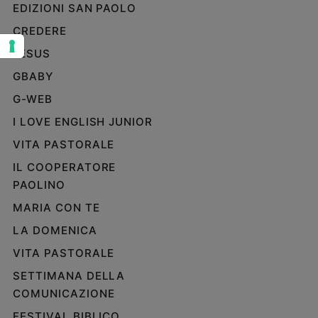
EDIZIONI SAN PAOLO
Sanremo
CREDERE
2026
Cinema,
JESUS
Tv
GBABY
e
streaming
G-WEB
Libri
I LOVE ENGLISH JUNIOR
Musica
VITA PASTORALE
Arte
IL COOPERATORE
Famiglia
PAOLINO
ed
MARIA CON TE
educazione
LA DOMENICA
Genitori
e
VITA PASTORALE
figli
SETTIMANA DELLA
Nonni
COMUNICAZIONE
Coppia
FESTIVAL BIBLICO
Scuola