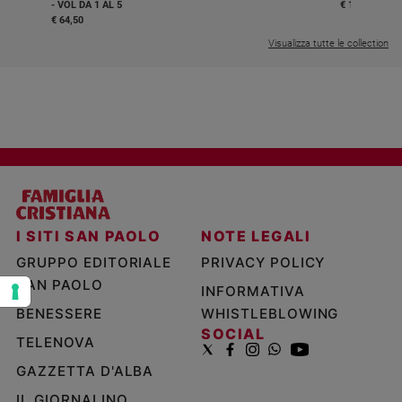
- VOL DA 1 AL 5
€ 18,50
e
€ 64,50
giovani
Visualizza tutte le collection
Adolescenza
Bioetica
Vai
Riflessioni
I SITI SAN PAOLO
NOTE LEGALI
Foto
GRUPPO EDITORIALE
PRIVACY POLICY
SAN PAOLO
INFORMATIVA
Video
BENESSERE
WHISTLEBLOWING
SOCIAL
TELENOVA
Podcast
GAZZETTA D'ALBA
Privacy
IL GIORNALINO