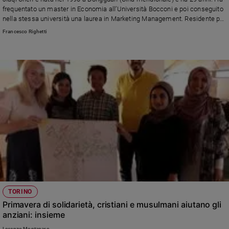
Chiesa
frequentato un master in Economia all’Università Bocconi e poi conseguito
Chiesa
nella stessa università una laurea in Marketing Management. Residente per
quattro anni nel Collegio Viscontea della Fondazione Rui a Milano, in questa
Francesco Righetti
intervista racconta la scoperta della fede e la sua conversione (nella foto:
Fede
Jiaqi nel giorno del suo Battesimo).
e
spiritualità
Santi
Devozione
e
fede
Parola
del
giorno
Santo
del
giorno
TORINO
Società
Primavera di solidarietà, cristiani e musulmani aiutano gli
e
anziani: insieme
valori
Lorenzo Montanaro