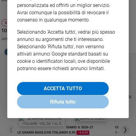
Orsola Vetri
“la passione” elemento fondamentale per intraprendere qualunque
personalizzata ed offrirti un miglior servizio.
Sanremo
professione.
Avrai comunque la possibilità di revocare il
2026
consenso in qualunque momento.
Cinema,
CULTURA E SPETTACOLI
Tv
10 tirocini alla Corte dei Conti
Selezionando 'Accetta tutto', vedrai più spesso
e
Un'interessante opportunità per gli universitari, laureati e laureandi.
annunci su argomenti che ti interessano.
streaming
Selezionando 'Rifiuta tutto', non verranno
Libri
EDICOLA SAN PAOLO
attivati annunci Google standard basati su
Musica
cookie o identificatori locali; ove disponibile
Arte
potranno essere richiesti annunci limitati.
GBABY
FAMIGLIA CRISTIANA
GBABY DIGITA
❮
❯
Famiglia
€ 34,80
€ 21,90
€ 104,00
€ 83,00
ABBONAMEN
37%
20%
ed
€ 16,99
ACCETTA TUTTO
educazione
Visualizza tutte le riviste
Genitori
Rifiuta tutto
e
figli
Nonni
Coppia
DIARIO G 2026-27
COLLANA ARS
❮
❯
LE GRANDI BASILICHE ITALIANE
€ 8,90
1 - 2
- € 8,90
Scuola