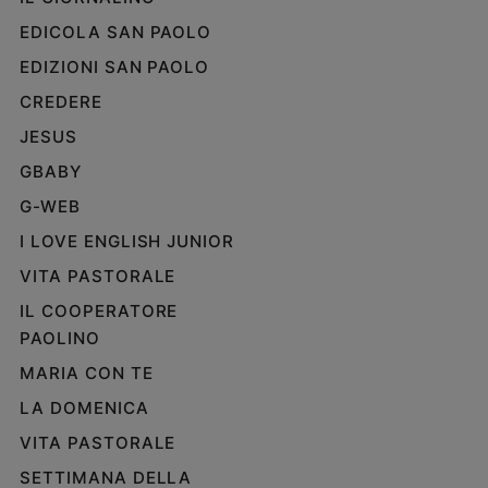
Policy
EDICOLA SAN PAOLO
EDIZIONI SAN PAOLO
Chi
CREDERE
siamo
JESUS
GBABY
Contatti
G-WEB
Pubblicità
I LOVE ENGLISH JUNIOR
VITA PASTORALE
Registrati
IL COOPERATORE
Redazione
PAOLINO
MARIA CON TE
Social
LA DOMENICA
VITA PASTORALE
SETTIMANA DELLA