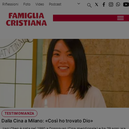
Riflessioni
Foto
Video
Podcast
Privacy Policy
Chi siamo
Contatti
Pubblicità
Attualità
Registrati
Redazione
Italia
UNIVERSITARI
Cronaca
Politica
Mondo
Economia
Legalità
e
giustizia
Sport
Interviste
Papa
TESTIMONIANZA
Papa
Dalla Cina a Milano: «Così ho trovato Dio»
Jiaqi Chen è nata nel 1990 a Dongguan (Cina meridionale) e ha 29 anni. Ha