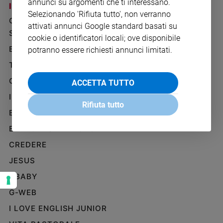
annunci su argomenti che ti interessano.
I SITI SAN PAOLO
NOTE LEGALI
Ambiente
Selezionando 'Rifiuta tutto', non verranno
e
GRUPPO EDITORIALE
PRIVACY POLICY
attivati annunci Google standard basati su
Creato
SAN PAOLO
INFORMATIVA
cookie o identificatori locali; ove disponibile
Volontariato
BENESSERE
WHISTLEBLOWING
potranno essere richiesti annunci limitati.
Diritti
SOCIAL
TELENOVA
Aziende
di
GAZZETTA D'ALBA
ACCETTA TUTTO
valore
IL GIORNALINO
Caso
Rifiuta tutto
della
EDICOLA SAN PAOLO
settimana
EDIZIONI SAN PAOLO
Migranti
CREDERE
Diversità
e
JESUS
inclusione
GBABY
Costume
G-WEB
Cultura
I LOVE ENGLISH JUNIOR
e
spettacoli