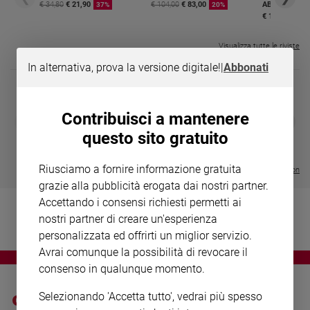
Chiesa
€ 34,80
€ 21,90
€ 104,00
€ 83,00
ABBONAMEN
37%
20%
€ 16,99
Chiesa
Visualizza tutte le riviste
Fede
e
In alternativa, prova la versione digitale!
|
Abbonati
spiritualità
Santi
Contribuisci a mantenere
DIARIO G 2026-27
COLLANA ARS
Devozione
❮
❯
LE GRANDI BASILICHE ITALIANE
€ 8,90
1 - 2
- € 8,90
e
questo sito gratuito
- VOL DA 1 AL 5
€ 18,50
fede
€ 64,50
Parola
Riusciamo a fornire informazione gratuita
Visualizza tutte le collection
del
grazie alla pubblicità erogata dai nostri partner.
giorno
Accettando i consensi richiesti permetti ai
Santo
nostri partner di creare un'esperienza
del
personalizzata ed offrirti un miglior servizio.
giorno
Avrai comunque la possibilità di revocare il
consenso in qualunque momento.
Società
e
valori
Selezionando 'Accetta tutto', vedrai più spesso