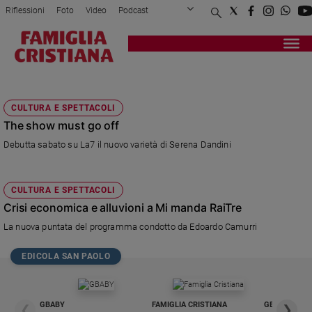
Riflessioni
Foto
Video
Podcast
Privacy Policy
Chi siamo
Contatti
Pubblicità
Attualità
Registrati
Redazione
Italia
VERGASSOLA
Cronaca
CULTURA E SPETTACOLI
Politica
The show must go off
Mondo
Debutta sabato su La7 il nuovo varietà di Serena Dandini
Economia
Legalità
e
CULTURA E SPETTACOLI
giustizia
Crisi economica e alluvioni a Mi manda RaiTre
Sport
La nuova puntata del programma condotto da Edoardo Camurri
Interviste
EDICOLA SAN PAOLO
Papa
Papa
GBABY
FAMIGLIA CRISTIANA
GBABY DIGITA
❮
❯