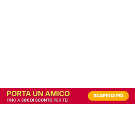
In alternativa, prova la versione digitale!
|
Abbonati
Contribuisci a mantenere questo sito gratuito
Riusciamo a fornire informazione gratuita grazie alla pubblicità erogata dai nostri
partner.
Accettando i consensi richiesti permetti ai nostri partner di creare un'esperienza