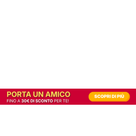
In alternativa, prova la versione digitale!
|
Abbonati
Contribuisci a mantenere questo sito gratuito
Riusciamo a fornire informazione gratuita grazie alla pubblicità erogata dai nostri
partner.
Accettando i consensi richiesti permetti ai nostri partner di creare un'esperienza