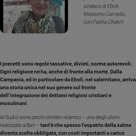
Ambiente
sindaco di Eboli,
e
Massimo Carriello,
Creato
con Fatiha Chakir
)
Volontariato
Diritti
Aziende
di
valore
Caso
I precetti sono regole tassative, divieti, norme autorevoli.
della
Ogni religione ne ha, anche di fronte alla morte. Dalla
settimana
Campania, ed in particolare da Eboli, nel salernitano, arriva
Migranti
una storia unica nel suo genere sul fronte
Diversità
dell’integrazione dei dettami religiosi cristiani e
e
inclusione
musulmani
.
Costume
Al Sud ci sono pochi cimiteri islamici – uno degli ultimi
Cultura
realizzato a Bari –
tant’è che spesso l’espatrio della salma
e
diventa scelta obbligata, con costi importanti a carico
spettacoli