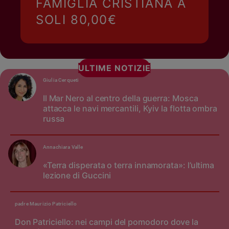
FAMIGLIA CRISTIANA A
SOLI 80,00€
ULTIME NOTIZIE
Giulia Cerqueti
Il Mar Nero al centro della guerra: Mosca
attacca le navi mercantili, Kyiv la flotta ombra
russa
Annachiara Valle
«Terra disperata o terra innamorata»: l’ultima
lezione di Guccini
padre Maurizio Patriciello
Don Patriciello: nei campi del pomodoro dove la