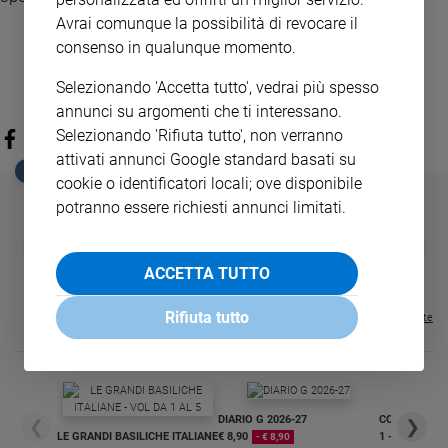
Avrai comunque la possibilità di revocare il
consenso in qualunque momento.
Selezionando 'Accetta tutto', vedrai più spesso
annunci su argomenti che ti interessano.
Selezionando 'Rifiuta tutto', non verranno
attivati annunci Google standard basati su
EDICOLA SAN PAOLO
cookie o identificatori locali; ove disponibile
potranno essere richiesti annunci limitati.
GBABY
FAMIGLIA CRISTIANA
GBABY DIGITA
❮
❯
€ 34,80
€ 21,90
€ 104,00
€ 83,00
ABBONAMEN
37%
20%
ACCETTA TUTTO
€ 16,99
Rifiuta tutto
Visualizza tutte le riviste
DIARIO G 2026-27
COLLANA ARS
❮
❯
LE GRANDI BASILICHE ITALIANE
€ 8,90
1 - 2
- € 8,90