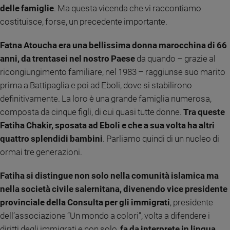
delle famiglie
. Ma questa vicenda che vi raccontiamo
Sanremo
costituisce, forse, un precedente importante.
2026
Cinema,
Fatna Atoucha era una bellissima donna marocchina di 66
Tv
anni, da trentasei nel nostro Paese
da quando – grazie al
e
streaming
ricongiungimento familiare, nel 1983 – raggiunse suo marito
Libri
prima a Battipaglia e poi ad Eboli, dove si stabilirono
Musica
definitivamente. La loro è una grande famiglia numerosa,
Arte
composta da cinque figli, di cui quasi tutte donne.
Tra queste
Fatiha Chakir, sposata ad Eboli e che a sua volta ha altri
Famiglia
quattro splendidi bambini
. Parliamo quindi di un nucleo di
ed
educazione
ormai tre generazioni.
Genitori
Fatiha si distingue non solo nella comunità islamica ma
e
nella società civile salernitana, divenendo vice presidente
figli
provinciale della Consulta per gli immigrati
, presidente
Nonni
dell’associazione “Un mondo a colori”, volta a difendere i
Coppia
diritti degli immigrati e non solo,
fa da interprete in lingua
Scuola