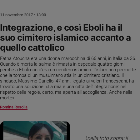
Chiesa
Chiesa
11 novembre 2017 • 13:00
Fede
Integrazione, e così Eboli ha il
e
suo cimitero islamico accanto a
spiritualità
quello cattolico
Santi
Devozione
Fatna Atoucha era una donna marocchina di 66 anni, in Italia da 36.
e
Quando è morta la salma è rimasta in ospedale quattro giorni,
fede
perché a Eboli non c'era un cimitero islamico. L'islam non permette
Parola
che la tomba di un musulmano stia in un cimitero cristiano. Il
sindaco, Massimo Cariello, 47 anni, legato ai valori francescani, ha
del
trovato una soluzione: «La mia è una città dell’integrazione: nel
giorno
rispetto delle regole, certo, ma aperta all'accoglienza. Anche nella
Santo
morte»
del
Romina Rosolia
giorno
Società
e
valori
(
nella foto sopra: il