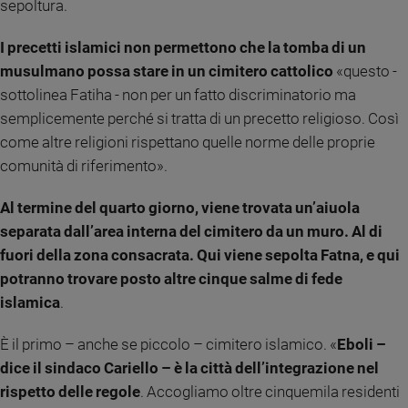
sepoltura.
Policy
I precetti islamici non permettono che la tomba di un
Chi
musulmano possa stare in un cimitero cattolico
«questo -
sottolinea Fatiha - non per un fatto discriminatorio ma
siamo
semplicemente perché si tratta di un precetto religioso. Così
come altre religioni rispettano quelle norme delle proprie
Contatti
comunità di riferimento».
Pubblicità
Al termine del quarto giorno, viene trovata un’aiuola
separata dall’area interna del cimitero da un muro. Al di
Registrati
fuori della zona consacrata. Qui viene sepolta Fatna, e qui
potranno trovare posto altre cinque salme di fede
Redazione
islamica
.
Social
È il primo – anche se piccolo – cimitero islamico. «
Eboli –
dice il sindaco Cariello – è la città dell’integrazione nel
rispetto delle regole
. Accogliamo oltre cinquemila residenti