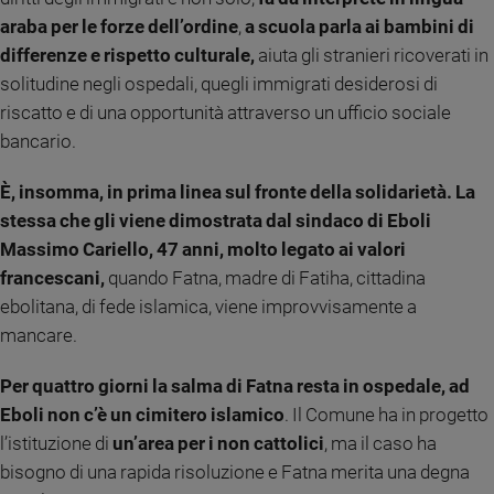
e
araba per le forze dell’ordine
,
a scuola parla ai bambini di
giovani
differenze e rispetto culturale,
aiuta gli stranieri ricoverati in
Adolescenza
solitudine negli ospedali, quegli immigrati desiderosi di
Bioetica
riscatto e di una opportunità attraverso un ufficio sociale
bancario.
Vai
È, insomma, in prima linea sul fronte della solidarietà. La
stessa che gli viene dimostrata dal sindaco di Eboli
Massimo Cariello, 47 anni, molto legato ai valori
Riflessioni
francescani,
quando Fatna, madre di Fatiha, cittadina
ebolitana, di fede islamica, viene improvvisamente a
Foto
mancare.
Video
Per quattro giorni la salma di Fatna resta in ospedale, ad
Eboli non c’è un cimitero islamico
. Il Comune ha in progetto
Podcast
l’istituzione di
un’area per i non cattolici
, ma il caso ha
bisogno di una rapida risoluzione e Fatna merita una degna
Privacy