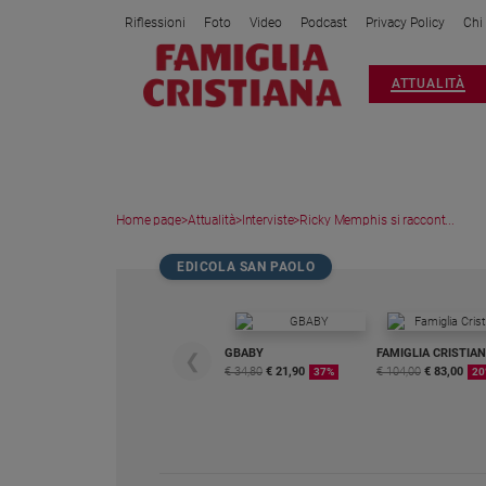
Riflessioni
Foto
Video
Podcast
Privacy Policy
Chi
Attualità
ATTUALITÀ
Italia
Cronaca
Politica
Mondo
Home page
>
Attualità
>
Interviste
>
Ricky Memphis si raccont...
Economia
Legalità
EDICOLA SAN PAOLO
e
giustizia
Sport
GBABY
FAMIGLIA CRISTIA
❮
Interviste
€ 34,80
€ 21,90
€ 104,00
€ 83,00
37%
20
Papa
Papa