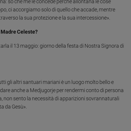
a: so che me le concede perché allontana le cose
ppo, ci accorgiamo solo di quello che accade, mentre
averso la sua protezione e la sua intercessione».
a Madre Celeste?
arla il 13 maggio: giorno della festa di Nostra Signora di
ti gli altri santuari mariani è un luogo molto bello e
andare anche a Medjugorje per rendermi conto di persona
a, non sento la necessità di apparizioni sovrannaturali
ata da Gesù».