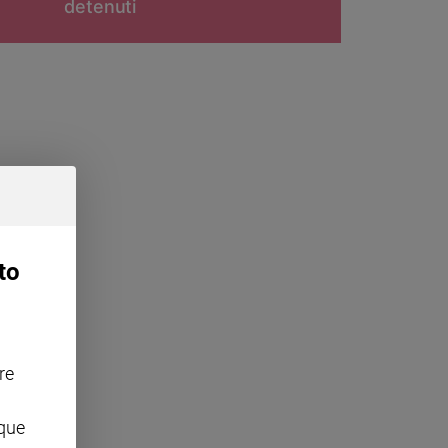
detenuti
to
re
nque