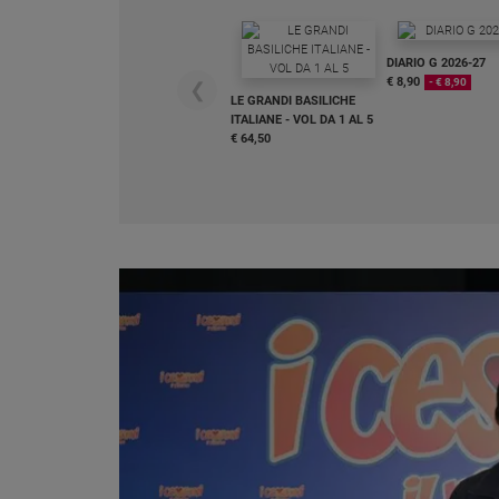
Chiesa
Chiesa
DIARIO G 2026-27
€ 8,90
- € 8,90
❮
Fede
LE GRANDI BASILICHE
e
ITALIANE - VOL DA 1 AL 5
spiritualità
€ 64,50
Santi
Devozione
e
fede
Parola
del
giorno
Santo
del
giorno
Società
e
valori