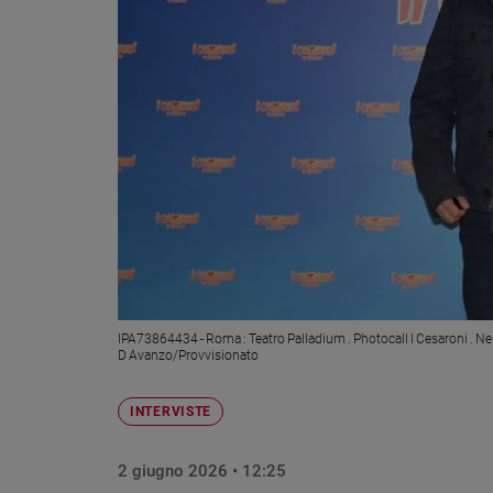
Ambiente
e
Creato
Volontariato
Diritti
Aziende
di
valore
Caso
della
settimana
Migranti
Diversità
IPA73864434 - Roma : Teatro Palladium . Photocall I Cesaroni . Ne
e
D Avanzo/Provvisionato
inclusione
Costume
INTERVISTE
Cultura
e
2 giugno 2026 • 12:25
spettacoli