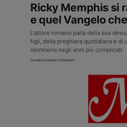
Ricky Memphis si rac
Sanremo
2026
e quel Vangelo che
Cinema,
Tv
L'attore romano parla della sua devozi
e
streaming
figli, della preghiera quotidiana e 
Libri
nemmeno negli anni più complicati
Musica
Corrado Occhipinti Confalonieri
Arte
Famiglia
ed
educazione
Genitori
e
figli
Nonni
Coppia
Scuola