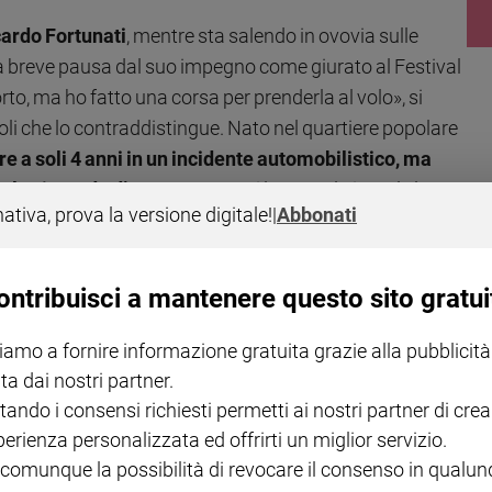
ardo Fortunati
, mentre sta salendo in ovovia sulle
breve pausa dal suo impegno come giurato al Festival
orto, ma ho fatto una corsa per prenderla al volo», si
zoli che lo contraddistingue. Nato nel quartiere popolare
dre a soli 4 anni in un incidente automobilistico, ma
e lo circonda d’amore
. A 9 anni legge sul giornale la
nativa, prova la versione digitale!
|
Abbonati
olo, originario di Memphis nel Tennessee, città da cui ha
embrava un eroe infallibile», ricorda con commozione,
o le lacrime agli occhi».
ontribuisci a mantenere questo sito gratui
famiglia e verso il prossimo, tuttavia il suo è un
iamo a fornire informazione gratuita grazie alla pubblicità
 e abbastanza anticlericale
: «Nonostante questo,
ta dai nostri partner.
Gesù, forse vedevo in Lui la figura paterna che mi era
tando i consensi richiesti permetti ai nostri partner di crea
 suo modo di comportarsi. Ricordo che, quando vedevo
perienza personalizzata ed offrirti un miglior servizio.
i risparmiassero la crocifissione, nonostante sapessi
 comunque la possibilità di revocare il consenso in qualu
zza dell’umanità».