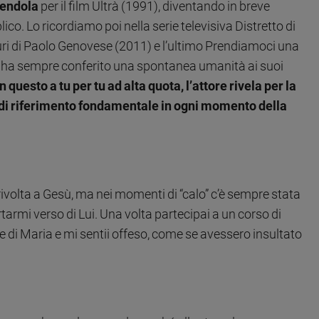
mendola
per il film Ultrà (1991), diventando in breve
ico. Lo ricordiamo poi nella serie televisiva Distretto di
turi di Paolo Genovese (2011) e l’ultimo Prendiamoci una
li ha sempre conferito una spontanea umanità ai suoi
In questo a tu per tu ad alta quota, l’attore rivela per la
di riferimento fondamentale in ogni momento della
rivolta a Gesù, ma nei momenti di “calo” c’è sempre stata
armi verso di Lui. Una volta partecipai a un corso di
ale di Maria e mi sentii offeso, come se avessero insultato