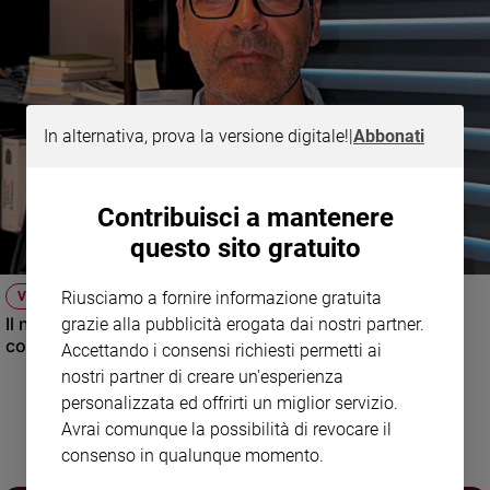
e
giovani
Adolescenza
Bioetica
In alternativa, prova la versione digitale!
|
Abbonati
Vai
Contribuisci a mantenere
questo sito gratuito
Riflessioni
Riusciamo a fornire informazione gratuita
VIDEO
Foto
Il nuovo numero di Famiglia Cristiana raccontato dal
grazie alla pubblicità erogata dai nostri partner.
condirettore.
Accettando i consensi richiesti permetti ai
Video
nostri partner di creare un'esperienza
personalizzata ed offrirti un miglior servizio.
Podcast
Avrai comunque la possibilità di revocare il
consenso in qualunque momento.
Privacy