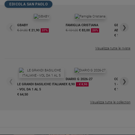
EDICOLA SAN PAOLO
Sanremo
2026
Cinema,
GBABY
FAMIGLIA CRISTIANA
GBABY DIGITA
❮
❯
Tv
€ 34,80
€ 21,90
€ 104,00
€ 83,00
ABBONAMEN
37%
20%
e
€ 16,99
streaming
Libri
Visualizza tutte le riviste
Musica
Arte
Famiglia
DIARIO G 2026-27
COLLANA ARS
❮
❯
ed
LE GRANDI BASILICHE ITALIANE
€ 8,90
1 - 2
- € 8,90
educazione
- VOL DA 1 AL 5
€ 18,50
€ 64,50
Genitori
Visualizza tutte le collection
e
figli
Nonni
Coppia
Scuola