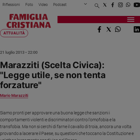
Riflessioni
Foto
Video
Podcast
Privacy Policy
Chi siamo
Contatti
Pubblicità
Attualità
Registrati
Redazione
Italia
Home page
>
Attualità
>
Marazziti (Scelta Civica...
ATTUALITÀ
Cronaca
Politica
21 luglio 2013 • 22:00
Mondo
Marazziti (Scelta Civica):
Economia
"Legge utile, se non tenta
Legalità
e
forzature"
giustizia
Sport
Mario Marazziti
Interviste
Siamo pronti per approvare una buona legge che sanzioni i
Papa
comportamenti violenti e discriminatori contro l'omofobia e la
transfobia. Ma non si cerchi di farne il cavallo di troia, ancora una volta
Papa
provando a lacerare il Paese, su questioni che toccano la Costituzione e