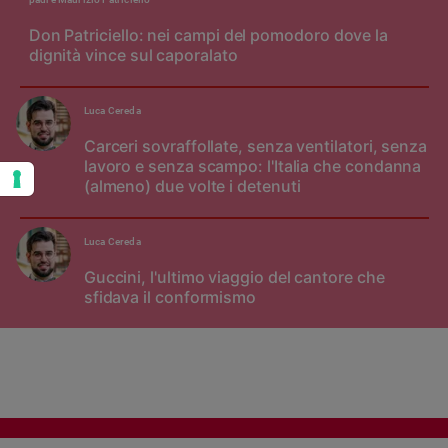
Don Patriciello: nei campi del pomodoro dove la
dignità vince sul caporalato
Luca Cereda
Carceri sovraffollate, senza ventilatori, senza
lavoro e senza scampo: l'Italia che condanna
(almeno) due volte i detenuti
Luca Cereda
Guccini, l'ultimo viaggio del cantore che
sfidava il conformismo