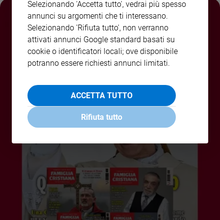
Selezionando 'Accetta tutto', vedrai più spesso
Policy
annunci su argomenti che ti interessano.
Selezionando 'Rifiuta tutto', non verranno
Chi
attivati annunci Google standard basati su
cookie o identificatori locali; ove disponibile
siamo
potranno essere richiesti annunci limitati.
Contatti
ACCETTA TUTTO
Pubblicità
Rifiuta tutto
Registrati
Redazione
Social