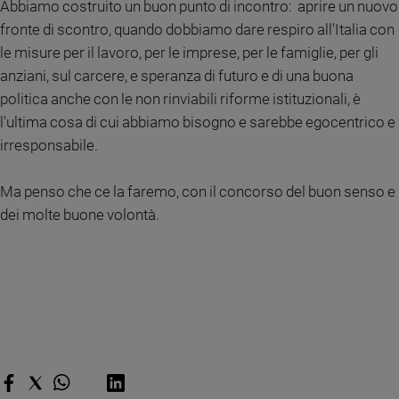
Abbiamo costruito un buon punto di incontro: aprire un nuovo
Ambiente
fronte di scontro, quando dobbiamo dare respiro all'Italia con
e
Creato
le misure per il lavoro, per le imprese, per le famiglie, per gli
Volontariato
anziani, sul carcere, e speranza di futuro e di una buona
Diritti
politica anche con le non rinviabili riforme istituzionali, è
Aziende
l'ultima cosa di cui abbiamo bisogno e sarebbe egocentrico e
di
irresponsabile.
valore
Caso
Ma penso che ce la faremo, con il concorso del buon senso e
della
dei molte buone volontà.
settimana
Migranti
Diversità
e
inclusione
Costume
Cultura
e
spettacoli