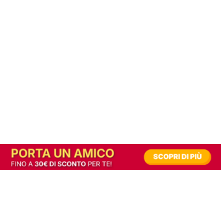
In alternativa, prova la versione digitale!
|
Abbonati
Contribuisci a mantenere questo sito gratuito
Riusciamo a fornire informazione gratuita grazie alla pubblicità erogata dai nostri
partner.
Accettando i consensi richiesti permetti ai nostri partner di creare un'esperienza