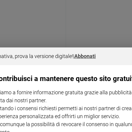
nativa, prova la versione digitale!
|
Abbonati
PRESA DI POSIZIONE
grido che sale da
Sanità, i vescovi della C
ontribuisci a mantenere questo sito gratui
iamo a fornire informazione gratuita grazie alla pubblicità
ta dai nostri partner.
tando i consensi richiesti permetti ai nostri partner di crea
perienza personalizzata ed offrirti un miglior servizio.
 comunque la possibilità di revocare il consenso in qualu