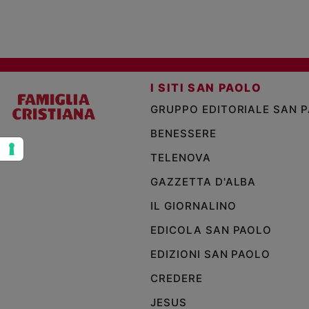
e
giovani
Adolescenza
Bioetica
I SITI SAN PAOLO
GRUPPO EDITORIALE SAN 
Vai
BENESSERE
TELENOVA
Riflessioni
GAZZETTA D'ALBA
Foto
IL GIORNALINO
EDICOLA SAN PAOLO
Video
EDIZIONI SAN PAOLO
Podcast
CREDERE
JESUS
Privacy