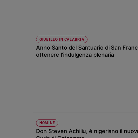
Chiesa
Chiesa
Fede
e
spiritualità
GIUBILEO IN CALABRIA
Santi
Anno Santo del Santuario di San Franc
Devozione
ottenere l'indulgenza plenaria
e
fede
Parola
del
giorno
Santo
del
giorno
Società
NOMINE
e
Don Steven Achiliu, è nigeriano il nuovo
valori