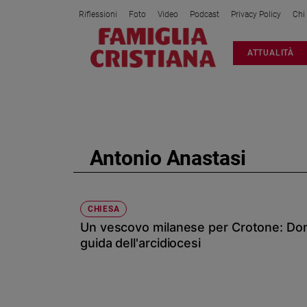
Riflessioni
Foto
Video
Podcast
Privacy Policy
Chi
Attualità
ATTUALITÀ
Italia
Cronaca
Politica
Mondo
Economia
Antonio Anastasi
Legalità
e
giustizia
Sport
CHIESA
Un vescovo milanese per Crotone: Don 
Interviste
guida dell'arcidiocesi
Papa
Papa