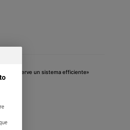
alabria: «Serve un sistema efficiente»
to
re
nque