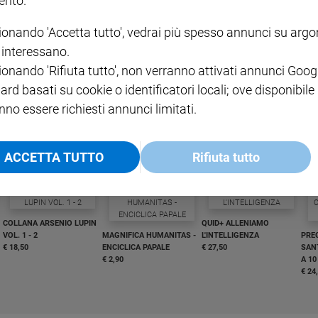
nto.
ionando 'Accetta tutto', vedrai più spesso annunci su arg
i interessano.
ionando 'Rifiuta tutto', non verranno attivati annunci Goog
I LOVE ENGLISH JUNIOR
CREDERE
IL G
ard basati su cookie o identificatori locali; ove disponibile
GBABY DIGITALE -
€ 69,00
€ 43,90
€ 98,80
€ 49,90
€ 11
35%
49%
nno essere richiesti annunci limitati.
ABBONAMENTO ANNUALE
€ 16,99
ACCETTA TUTTO
Rifiuta tutto
COLLANA ARSENIO LUPIN
QUID+ ALLENIAMO
VOL. 1 - 2
MAGNIFICA HUMANITAS -
L'INTELLIGENZA
PRE
€ 18,50
ENCICLICA PAPALE
€ 27,50
SANT
€ 2,90
A 10
€ 24