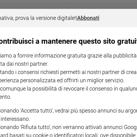
ANNIVERSARI
nativa, prova la versione digitale!
|
Abbonati
i dovrebbe riscrivere
«Giovanni Spampinato, il
della verità»
ontribuisci a mantenere questo sito gratui
iamo a fornire informazione gratuita grazie alla pubblicità
ta dai nostri partner.
tando i consensi richiesti permetti ai nostri partner di crea
perienza personalizzata ed offrirti un miglior servizio.
 comunque la possibilità di revocare il consenso in qualu
nto.
ionando 'Accetta tutto', vedrai più spesso annunci su arg
i interessano.
ionando 'Rifiuta tutto', non verranno attivati annunci Goog
ard basati su cookie o identificatori locali; ove disponibile
LEGGI ALTRO