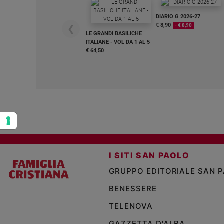
Policy
DIARIO G 2026-27
€ 8,90
- € 8,90
❮
LE GRANDI BASILICHE
Chi
ITALIANE - VOL DA 1 AL 5
€ 64,50
siamo
Contatti
Pubblicità
Registrati
I SITI SAN PAOLO
Redazione
GRUPPO EDITORIALE SAN 
BENESSERE
Social
TELENOVA
GAZZETTA D'ALBA