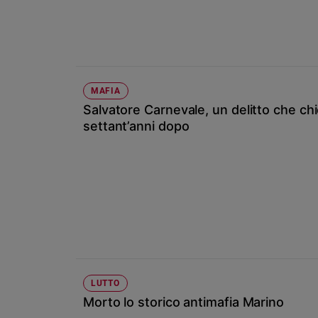
Chiesa
Chiesa
Fede
e
spiritualità
MAFIA
Santi
Salvatore Carnevale, un delitto che chi
Devozione
settant’anni dopo
e
fede
Parola
del
giorno
Santo
del
giorno
Società
LUTTO
e
Morto lo storico antimafia Marino
valori