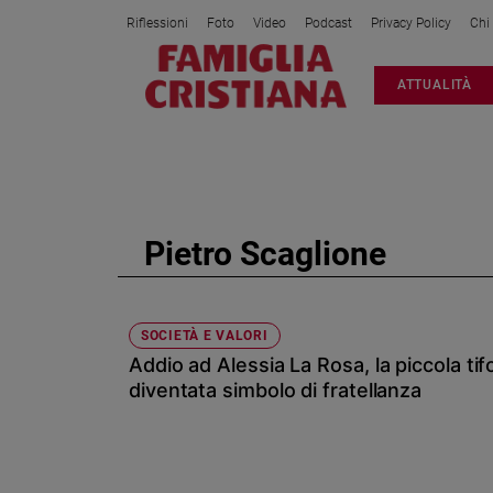
Riflessioni
Foto
Video
Podcast
Privacy Policy
Chi
Attualità
ATTUALITÀ
Italia
Cronaca
Politica
Mondo
Economia
Pietro Scaglione
Legalità
e
giustizia
Sport
SOCIETÀ E VALORI
Addio ad Alessia La Rosa, la piccola ti
Interviste
diventata simbolo di fratellanza
Papa
Papa