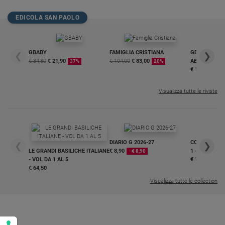
Policy
EDICOLA SAN PAOLO
Chi
GBABY
FAMIGLIA CRISTIANA
GBABY DIGITA
siamo
❮
❯
€ 34,80
€ 21,90
€ 104,00
€ 83,00
ABBONAMEN
37%
20%
€ 16,99
Contatti
Visualizza tutte le riviste
Pubblicità
Registrati
DIARIO G 2026-27
COLLANA ARS
❮
❯
LE GRANDI BASILICHE ITALIANE
€ 8,90
1 - 2
- € 8,90
Redazione
- VOL DA 1 AL 5
€ 18,50
€ 64,50
Visualizza tutte le collection
Social