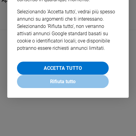
Aprendo il cuore a Dio lo apriamo agli altri
e
Selezionando 'Accetta tutto', vedrai più spesso
giovani
annunci su argomenti che ti interessano.
Adolescenza
Selezionando 'Rifiuta tutto', non verranno
Bioetica
attivati annunci Google standard basati su
cookie o identificatori locali; ove disponibile
potranno essere richiesti annunci limitati.
Vai
ACCETTA TUTTO
Riflessioni
Rifiuta tutto
LEGGI ALTRO
Foto
Video
Podcast
Privacy