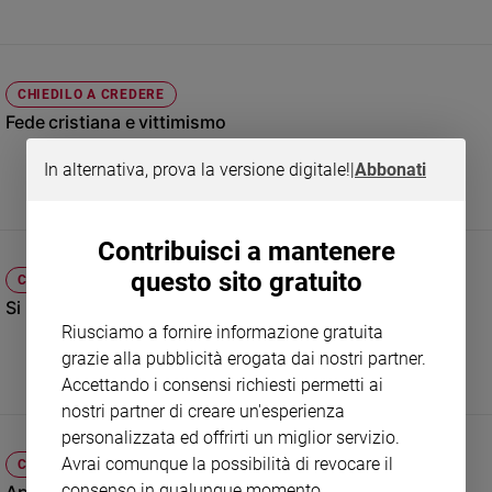
Sanremo
2026
Cinema,
CHIEDILO A CREDERE
Tv
Fede cristiana e vittimismo
e
streaming
In alternativa, prova la versione digitale!
|
Abbonati
Libri
Musica
Arte
Contribuisci a mantenere
questo sito gratuito
CHIEDILO A CHIEDERE
Famiglia
ed
Si può meditare da cristiani?
educazione
Riusciamo a fornire informazione gratuita
grazie alla pubblicità erogata dai nostri partner.
Genitori
e
Accettando i consensi richiesti permetti ai
figli
nostri partner di creare un'esperienza
Nonni
personalizzata ed offrirti un miglior servizio.
Coppia
Avrai comunque la possibilità di revocare il
CHIEDILO A CREDERE
consenso in qualunque momento.
Scuola