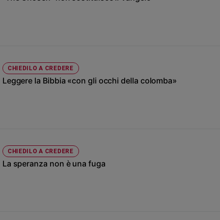
Chiesa
Chiesa
Fede
e
spiritualità
CHIEDILO A CREDERE
Santi
Leggere la Bibbia «con gli occhi della colomba»
Devozione
e
fede
Parola
del
giorno
Santo
CHIEDILO A CREDERE
del
La speranza non è una fuga
giorno
Società
e
valori