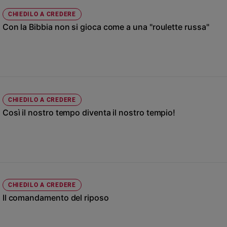
Ambiente
CHIEDILO A CREDERE
e
Con la Bibbia non si gioca come a una "roulette russa"
Creato
Volontariato
Diritti
Aziende
di
valore
CHIEDILO A CREDERE
Caso
Così il nostro tempo diventa il nostro tempio!
della
settimana
Migranti
Diversità
e
inclusione
Costume
CHIEDILO A CREDERE
Il comandamento del riposo
Cultura
e
spettacoli