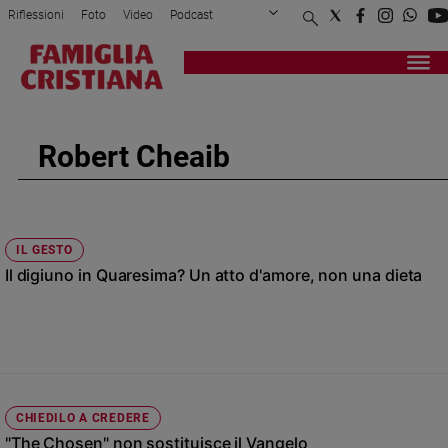
Riflessioni
Foto
Video
Podcast
Privacy Policy
Chi siamo
Contatti
Pubblicità
Attualità
Registrati
Redazione
Italia
Cronaca
Robert Cheaib
Politica
Mondo
Economia
Legalità
IL GESTO
e
Il digiuno in Quaresima? Un atto d'amore, non una dieta
giustizia
Sport
Interviste
Papa
Papa
CHIEDILO A CREDERE
"The Chosen" non sostituisce il Vangelo