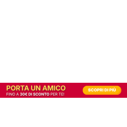
In alternativa, prova la versione digitale!
|
Abbonati
Contribuisci a mantenere questo sito gratuito
Riusciamo a fornire informazione gratuita grazie alla pubblicità erogata dai nostri
partner.
Accettando i consensi richiesti permetti ai nostri partner di creare un'esperienza