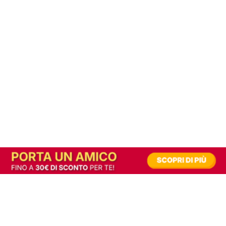
In alternativa, prova la versione digitale!
|
Abbonati
Contribuisci a mantenere questo sito gratuito
Riusciamo a fornire informazione gratuita grazie alla pubblicità erogata dai nostri
partner.
Accettando i consensi richiesti permetti ai nostri partner di creare un'esperienza