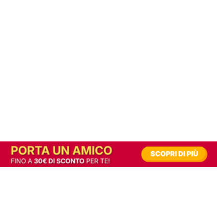
In alternativa, prova la versione digitale!
|
Abbonati
Contribuisci a mantenere questo sito gratuito
Riusciamo a fornire informazione gratuita grazie alla pubblicità erogata dai nostri
partner.
Accettando i consensi richiesti permetti ai nostri partner di creare un'esperienza