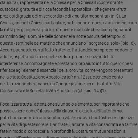
clausura», rappresenta nella Chiesa e per la Chiesa il «cuore orante,
custode di gratuità e di ricca fecondità apostolica», che genera «frutti
preziosi di grazia e di misericordia» e di «multiforme santità» (n. 5). La
Chiesa, anche la Chiesa particolare, ha bisogno di questi «fari che indicano
la rotta per giungere al porto», di queste «fiaccole che accompagnano il
cammino degli uomini e delle donne nella notte oscura del tempo», di
queste «sentinelle del mattino che annunciano il sorgere del sole» (ibid., 6).
Accompagnatele con affetto fraterno, trattandole sempre come donne
adulte, rispettando le competenze loro proprie, senza indebite
interferenze. Accompagnatele prestando loro aiuto in tutto quello che si
riferisce agli elementi essenziali della loro vita, come vengono presentati
nella citata Costituzione Apostolica (cfr nn. 12ss), e tenendo conto
dell’Istruzione che emanerà la Congregazione per gli Istituti di Vita
Consacrata e le Società di Vita Apostolica (cfr ibid., 14 §1).
Focalizzare tutta l’attenzione su un solo elemento, per importante che
possa essere, come è il caso della clausura o quello dell’autonomia,
potrebbe condurre a uno squilibrio vitale che avrebbe tristi conseguenze
per la vita di queste sorelle. Cari fratelli, amate la vita consacrata e a tal fine
fate in modo di conoscerla in profondità. Costruite mutue relazioni a
partire dall’ecclesiologia di comunione, dal principio della coessenzialità,