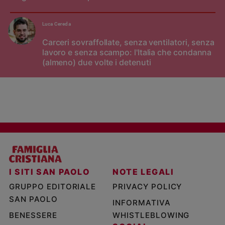
Luca Cereda
Carceri sovraffollate, senza ventilatori, senza
lavoro e senza scampo: l'Italia che condanna
(almeno) due volte i detenuti
I SITI SAN PAOLO
NOTE LEGALI
GRUPPO EDITORIALE
PRIVACY POLICY
SAN PAOLO
INFORMATIVA
BENESSERE
WHISTLEBLOWING