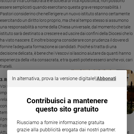
Istituti di Vita Consacrata e le Società di Vita Apostolica, non possono
essere semplicisti quando esercitano questa grave responsabilità. I
Pastori considerino che nell’erigere un nuovo istituto stanno certamente
esercitando un diritto loro proprio, ma che al tempo stesso si assumono
una responsabilità a nome della Chiesa universale, dal momento che tale
istituto sarà destinato a crescere e ad uscire dai confini della Diocesi che lo
ha visto nascere. E inoltre bisogna considerare con prudenza il dovere di
fornire l’adeguata formazione ai candidati. Poiché si tratta di una
decisione delicata, è bene che i Vescovi si lascino aiutare da quanti hanno
esperienza della vita consacrata, e tra questi potete esserci anche voi, cari
fratelli.
In alternativa, prova la versione digitale!
|
Abbonati
3. Relazioni mutue
Voi svolgete un ruolo
importante nelle
mutue
Contribuisci a mantenere
relazioni
tra i Pastori e i
consacrati. So che questo
questo sito gratuito
tema sarà studiato durante
il presente Convegno; ma nel Sinodo del ’94 è stato chiesto di rivedere
Riusciamo a fornire informazione gratuita
l’Istruzione Mutuae relationes: siamo un pochettino in ritardo!
grazie alla pubblicità erogata dai nostri partner.
Attualmente esso è oggetto di una specifico studio della Congregazione