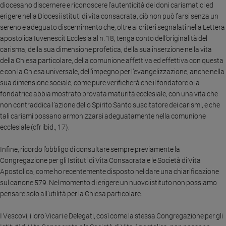
diocesano discernere e riconoscere l’autenticità dei doni carismatici ed
erigere nella Diocesi istituti di vita consacrata, ciò non può farsi senza un
sereno e adeguato discernimento che, oltre ai criteri segnalati nella Lettera
apostolica Iuvenescit Ecclesia al n. 18, tenga conto dell’originalità del
carisma, della sua dimensione profetica, della sua inserzione nella vita
della Chiesa particolare, della comunione affettiva ed effettiva con questa
e con la Chiesa universale, dell’impegno per l’evangelizzazione, anche nella
sua dimensione sociale;
come pure verificherà che il fondatore o la
fondatrice abbia mostrato provata maturità ecclesiale, con una vita che
non contraddica l’azione dello Spirito Santo suscitatore dei carismi, e che
tali carismi possano armonizzarsi adeguatamente nella comunione
ecclesiale (cfr ibid., 17).
Infine, ricordo l’obbligo di consultare sempre previamente la
Congregazione per gli Istituti di Vita Consacrata e le Società di Vita
Apostolica, come ho recentemente disposto nel dare una chiarificazione
sul canone 579. Nel momento di erigere un nuovo istituto non possiamo
pensare solo all’utilità per la Chiesa particolare.
I Vescovi, i loro Vicari e Delegati, così come la stessa Congregazione per gli