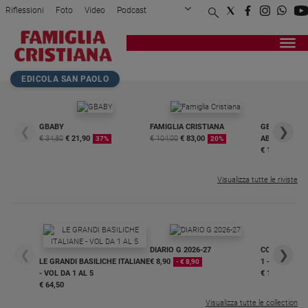
Riflessioni
Foto
Video
Podcast
Privacy Policy
Chi siamo
Contatti
Pubblicità
Attualità
Registrati
Redazione
Italia
Home page
>
Chiesa
>
Il Papa: «Le suore di cl...
EDICOLA SAN PAOLO
Cronaca
Politica
Mondo
GBABY
FAMIGLIA CRISTIANA
GBABY DIGITA
❮
❯
€ 34,80
€ 21,90
€ 104,00
€ 83,00
ABBONAMEN
37%
20%
Economia
€ 16,99
Legalità
e
Visualizza tutte le riviste
giustizia
Sport
Interviste
DIARIO G 2026-27
COLLANA ARS
❮
❯
Papa
LE GRANDI BASILICHE ITALIANE
€ 8,90
1 - 2
- € 8,90
- VOL DA 1 AL 5
€ 18,50
Papa
€ 64,50
Visualizza tutte le collection