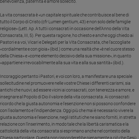
benevolenza, paternità e amore sollecito.
e
giovani
La vita consacrata è «un capitale spirituale che contribuisce al bene di
Adolescenza
tutto il Corpo di Cristo (cfr Lumen gentium, 43) e non solo delle famiglie
Bioetica
religiose» (Lett. Ap. A tutti i consacrati in occasione dell’Anno della Vita
Consacrata, III, 5). Per questa ragione, ho chiesto e anche oggi chiedo ai
Pastori e a voi, Vicari e Delegati per la Vita Consacrata, che l’accogliate
«cordialmente e con gioia» (ibid.) come una realtà che «è nel cuore stesso
Vai
della Chiesa» e «come elemento decisivo della sua missione», in quanto
«appartiene irrevocabilmente alla sua vita e alla sua santità» (ibid.).
Riflessioni
Incoraggio pertanto i Pastori, e voi con loro, a manifestare una speciale
sollecitudine nel promuovere nelle vostre Chiese i differenti carismi, sia
Foto
antichi che nuovi; ad essere vicini ai consacrati, con tenerezza e amore, e
insegnare al Popolo di Dio il valore della vita consacrata. Ai consacrati
ricordo che la giusta autonomia e l’esenzione non si possono confondere
Video
con l’isolamento e l’indipendenza. Oggi più che mai è necessario vivere la
giusta autonomia e l’esenzione, negli Istituti che ne siano forniti, in stretta
Podcast
relazione con l’inserimento, in modo tale che la libertà carismatica e la
cattolicità della vita consacrata si esprimano anche nel contesto della
Privacy
Chiesa particolare. Questa non risponderebbe pienamente a ciò che Gesù