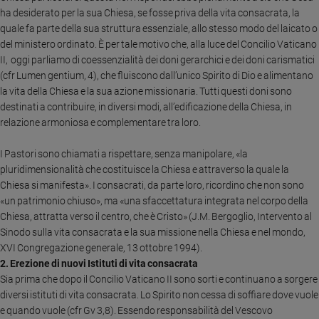
ha desiderato per la sua Chiesa, se fosse priva della vita consacrata, la
Policy
quale fa parte della sua struttura essenziale, allo stesso modo del laicato o
del ministero ordinato. È per tale motivo che, alla luce del Concilio Vaticano
Chi
II, oggi parliamo di coessenzialità dei doni gerarchici e dei doni carismatici
(cfr Lumen gentium, 4), che fluiscono dall’unico Spirito di Dio e alimentano
siamo
la vita della Chiesa e la sua azione missionaria. Tutti questi doni sono
destinati a contribuire, in diversi modi, all’edificazione della Chiesa, in
Contatti
relazione armoniosa e complementare tra loro.
Pubblicità
I Pastori sono chiamati a rispettare, senza manipolare, «la
pluridimensionalità che costituisce la Chiesa e attraverso la quale la
Registrati
Chiesa si manifesta». I consacrati, da parte loro, ricordino che non sono
«un patrimonio chiuso», ma «una sfaccettatura integrata nel corpo della
Chiesa, attratta verso il centro, che è Cristo» (J.M. Bergoglio, Intervento al
Redazione
Sinodo sulla vita consacrata e la sua missione nella Chiesa e nel mondo,
XVI Congregazione generale, 13 ottobre 1994).
Social
2. Erezione di nuovi Istituti di vita consacrata
Sia prima che dopo il Concilio Vaticano II sono sorti e continuano a sorgere
diversi istituti di vita consacrata. Lo Spirito non cessa di soffiare dove vuole
e quando vuole (cfr Gv 3,8). Essendo responsabilità del Vescovo