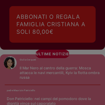
ABBONATI O REGALA
FAMIGLIA CRISTIANA A
SOLI 80,00€
ULTIME NOTIZIE
Giulia Cerqueti
Il Mar Nero al centro della guerra: Mosca
attacca le navi mercantili, Kyiv la flotta ombra
russa
padre Maurizio Patriciello
Don Patriciello: nei campi del pomodoro dove la
dignità vince sul caporalato