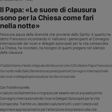
Ambiente
Il Papa: «Le suore di clausura
e
Creato
sono per la Chiesa come fari
Volontariato
nella notte»
Diritti
Aziende
Nessuna paura della diversità che proviene dallo Spirito: è quanto ha
di
detto Francesco incontrando in Vaticano i partecipanti al Convegno
internazionale dei vicari e delegati episcopali per la vita consacrata.
valore
La Chiesa, ha ricordato, ha bisogno di quanti pregano nel silenzio
Caso
della clausura
della
settimana
Pubblichiamo il testo integrale del discorso che il 28 ottobre Papa Francesco
Migranti
ha rivolto nella Sala Clementina ai partecipanti al Convegno internazionale
Diversità
dei vicari e delegati episcopali per la vita consacrata.
e
inclusione
Cari fratelli e sorelle,
Costume
vi saluto cordialmente e vi ringrazio per essere venuti a questo primo
Convegno Internazionale dei Vicari e Delegati Episcopali per la Vita
Cultura
Consacrata. Tramite voi, desidero salutare tutti i vostri Vescovi ed
e
esprimere apprezzamento per l’attenzione che prestano alla vita
spettacoli