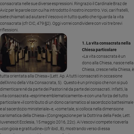
consacrata nelle sue diverse espressioni. Ringrazio il Cardinale Braz de
Sanremo
Aviz per le parole con cui ha introdotto il nostro incontro. Voi, cari fratelli,
2026
siete chiamati ad aiutare il Vescovo in tutto quello che riguarda la vita
Cinema,
consacrata (cfr CIC, 479 §2). Oggi vorrei condividere con voi tre brevi
Tv
riflessioni.
e
streaming
1. La vita consacrata nella
Libri
Chiesa particolare
«La vita consacrata è un
Musica
dono alla Chiesa, nasce nella
Arte
Chiesa, cresce nella Chiesa, è
tutta orientata alla Chiesa» (Lett. Ap. A tutti i consacrati in occasione
Famiglia
ed
dell’Anno della Vita Consacrata, 5). Questo è un principio che non si può
educazione
dimenticare né da parte dei Pastori né da parte dei consacrati. Infatti, la
vita consacrata «esprime emblematicamente» e con una forza del tutto
Genitori
particolare «il contributo di un dono carismatico al sacerdozio battesimale
e
e al sacerdozio ministeriale» e, «come tale, si colloca nella dimensione
figli
carismatica della Chiesa» (Congregazione per la Dottrina della Fede, Lett.
Nonni
Iuvenescit Ecclesia, 15 maggio 2016, 22c). Ai Vescovi compete riceverla
Coppia
«con gioia e gratitudine» (cfr ibid., 8), mostrando verso di essa
Scuola